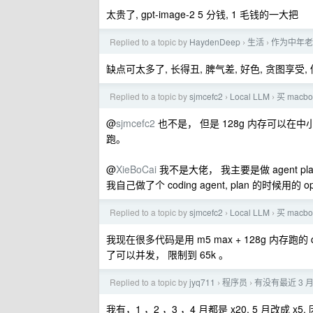
太贵了, gpt-image-2 5 分钱, 1 毛钱的一大把
Replied to a topic by
HaydenDeep
生活
作为中年老
›
›
缺点可太多了, 长得丑, 脾气差, 好色, 贪图享受
Replied to a topic by
sjmcefc2
Local LLM
买 mac
›
›
@
sjmcefc2
也不是， 但是 128g 内存可以在中
跑。
@
XieBoCai
我不是大佬， 我主要是做 agent pl
我自己做了个 coding agent, plan 的时候用的 op
Replied to a topic by
sjmcefc2
Local LLM
买 mac
›
›
我现在很多代码是用 m5 max + 128g 内存跑的 
了可以并发， 限制到 65k 。
Replied to a topic by
jyq711
程序员
有没有最近 3 月
›
›
我有，1 ，2 ，3 ，4 月都是 x20, 5 月改成 x5, 