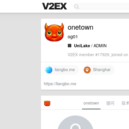
onetown
og01
🏢
UniLake
/ ADMIN
V2EX member #17929, joined on 
liangbo.me
Shanghai
https://liangbo.me
onetown
提问
技