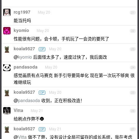
rcg1997
May 20
21
能当托吗
kyomio
May 20
22
性能很有问题，会卡顿，手机玩了一会烫的要死了
koala9527
May 20
OP
23
@
kyomio
后面怪太多了，速度过快了，我后面改
pandasoda
May 20
24
感觉画质有点马赛克 新手引导要简单化 现在第一次玩不够爽 很
难继续玩
koala9527
May 20
OP
25
@
pandasoda
收到，正在积极改造！
Vitta
May 21
26
给刷点作弊不🌚
koala9527
May 21
OP
27
@
Vitta
做不了弊，没有设计全局可留存的成长系统，我在考虑