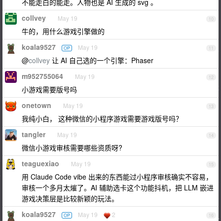
不能走白的能走。人物也是 AI 生成的 svg 。
collvey
May 19
10
牛的，用什么游戏引擎做的
koala9527
May 19
OP
11
@
collvey
让 AI 自己选的一个引擎：Phaser
m952755064
May 19
12
小游戏需要版号吗
onetown
May 19
13
我纯小白， 这种微信的小程序游戏需要游戏版号吗？
tangler
May 19
14
微信小游戏审核需要哪些资质呀?
teaguexiao
May 19
15
用 Claude Code vibe 出来的东西能过小程序审核确实不容易，
审核一个多月太熣了。AI 辅助选卡这个功能抖机，把 LLM 嵌进
游戏决策层是比较新颖的玩法。
koala9527
May 19
2
OP
16