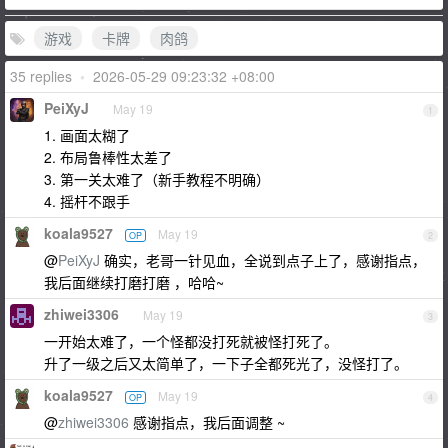
游戏
卡牌
肉鸽
35 replies
•
2026-05-29 09:23:32 +08:00
PeiXyJ
May 19
1
1. 画面太糊了
2. 布局鲁棒性太差了
3. 第一关太难了（新手教程不明确）
4. 摇杆不跟手
koala9527
May 19
OP
2
@
PeiXyJ
确实，老哥一针见血，全说到点子上了，感谢指点，
我后面继续打磨打磨 ，哈哈~
zhiwei3306
May 19
3
一开始太难了，一个怪都没打死就被怪打死了。
升了一级之后又太简单了，一下子全都死光了，没怪打了。
koala9527
May 19
OP
4
@
zhiwei3306
感谢指点，我后面调整 ~