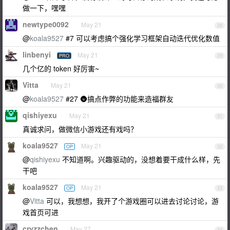
做一下，嘿嘿
newtype0092
May 21
28
@
koala9527
#7 可以考虑搞个强化学习框架自动迭代优化数值
linbenyi
May 21
PRO
29
几个亿的 token 好厉害~
Vitta
May 21
30
@
koala9527
#27 🌚搞点作弊的功能来造福群友
qishiyexu
May 21
31
真诚求问，做微信小游戏还有戏吗？
koala9527
May 21
OP
32
@
qishiyexu
不知道啊。兴趣驱动的，没想着要干成什么样，先
干吧
koala9527
May 21
OP
33
@
Vitta
可以，我想想，我开了个游戏圈可以进去讨论讨论，游
戏首页可进
cryzzchen
May 27
34