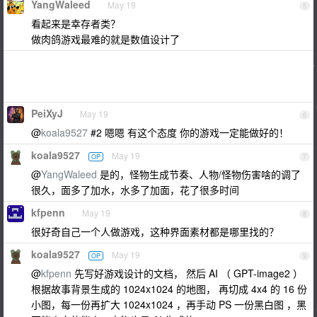
YangWaleed
May 19
5
看起来是幸存者类？
做肉鸽游戏最难的就是数值设计了
PeiXyJ
May 19
6
@
koala9527
#2 嗯嗯 有这个态度 你的游戏一定能做好的！
koala9527
May 19
OP
7
@
YangWaleed
是的，怪物生成节奏、人物/怪物伤害啥的调了
很久，面多了加水，水多了加面，花了很多时间
kfpenn
May 19
8
很好奇自己一个人做游戏，这种界面素材都是哪里找的？
koala9527
May 19
OP
9
@
kfpenn
先写好游戏设计的文档， 然后 AI （ GPT-image2 ）
根据故事背景生成的 1024x1024 的地图， 再切成 4x4 的 16 份
小图，每一份再扩大 1024x1024 ，再手动 PS 一份黑白图 ，黑