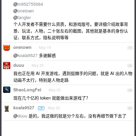
@
m952755064
@
onetown
@
tangler
个人开发者不需要什么资质，和游戏版号。要详细介绍故事背
景、玩法，人物，二十张左右的截图，其他就是基本的身份认
证、联系方式，隐私说明等等
onetown
May 19
17
@
koala9527
多谢解惑
duuu
May 20
18
我也正在用 AI 开发游戏，遇到挺棘手的问题，就是 AI 出的人物
动画不太行，特别是人物走路
ShaoLongFei
May 20
19
现在几个亿的 token 就能做出来游戏了？
koala9527
May 20
OP
20
@
duuu
是的，我这做的就是分个左右，没有再细节做下去了