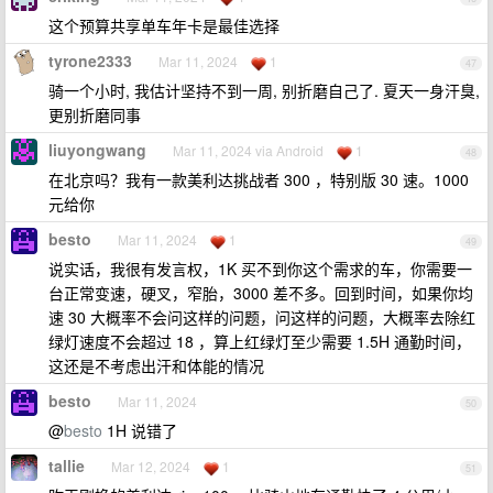
这个预算共享单车年卡是最佳选择
tyrone2333
Mar 11, 2024
1
47
骑一个小时, 我估计坚持不到一周, 别折磨自己了. 夏天一身汗臭,
更别折磨同事
liuyongwang
Mar 11, 2024 via Android
1
48
在北京吗？我有一款美利达挑战者 300 ，特别版 30 速。1000
元给你
besto
Mar 11, 2024
1
49
说实话，我很有发言权，1K 买不到你这个需求的车，你需要一
台正常变速，硬叉，窄胎，3000 差不多。回到时间，如果你均
速 30 大概率不会问这样的问题，问这样的问题，大概率去除红
绿灯速度不会超过 18 ，算上红绿灯至少需要 1.5H 通勤时间，
这还是不考虑出汗和体能的情况
besto
Mar 11, 2024
50
@
besto
1H 说错了
tallie
Mar 12, 2024
1
51