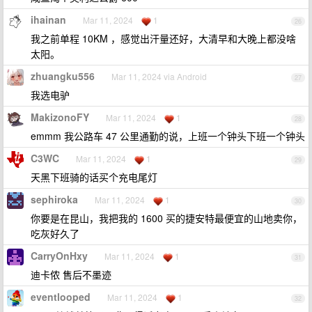
ihainan
Mar 11, 2024
1
26
我之前单程 10KM ，感觉出汗量还好，大清早和大晚上都没啥
太阳。
zhuangku556
Mar 11, 2024 via Android
27
我选电驴
MakizonoFY
Mar 11, 2024
1
28
emmm 我公路车 47 公里通勤的说，上班一个钟头下班一个钟头
C3WC
Mar 11, 2024
1
29
天黑下班骑的话买个充电尾灯
sephiroka
Mar 11, 2024
1
30
你要是在昆山，我把我的 1600 买的捷安特最便宜的山地卖你，
吃灰好久了
CarryOnHxy
Mar 11, 2024
1
31
迪卡侬 售后不墨迹
eventlooped
Mar 11, 2024
1
32