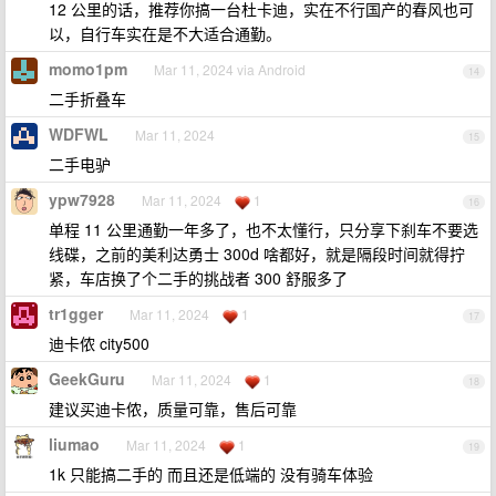
12 公里的话，推荐你搞一台杜卡迪，实在不行国产的春风也可
以，自行车实在是不大适合通勤。
momo1pm
Mar 11, 2024 via Android
14
二手折叠车
WDFWL
Mar 11, 2024
15
二手电驴
ypw7928
Mar 11, 2024
1
16
单程 11 公里通勤一年多了，也不太懂行，只分享下刹车不要选
线碟，之前的美利达勇士 300d 啥都好，就是隔段时间就得拧
紧，车店换了个二手的挑战者 300 舒服多了
tr1gger
Mar 11, 2024
1
17
迪卡侬 city500
GeekGuru
Mar 11, 2024
1
18
建议买迪卡侬，质量可靠，售后可靠
liumao
Mar 11, 2024
1
19
1k 只能搞二手的 而且还是低端的 没有骑车体验