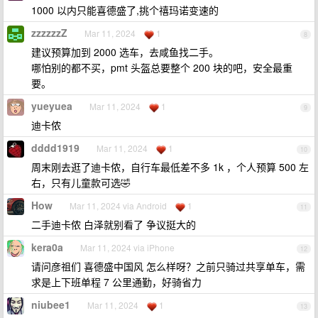
1000 以内只能喜德盛了,挑个禧玛诺变速的
zzzzzzZ
Mar 11, 2024
1
8
建议预算加到 2000 选车，去咸鱼找二手。
哪怕别的都不买，pmt 头盔总要整个 200 块的吧，安全最重
要。
yueyuea
Mar 11, 2024
1
9
迪卡侬
dddd1919
Mar 11, 2024
1
10
周末刚去逛了迪卡侬，自行车最低差不多 1k ，个人预算 500 左
右，只有儿童款可选🤣
How
Mar 11, 2024 via Android
1
11
二手迪卡侬 白泽就别看了 争议挺大的
kera0a
Mar 11, 2024 via iPhone
12
请问彦祖们 喜德盛中国风 怎么样呀？之前只骑过共享单车，需
求是上下班单程 7 公里通勤，好骑省力
niubee1
Mar 11, 2024
1
13