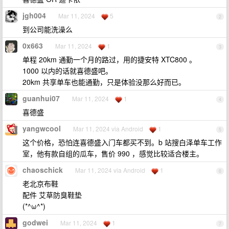
jgh004
Mar 11, 2024
5
2
到公司能洗澡么
0x663
Mar 11, 2024
1
3
单程 20km 通勤一个月的路过，用的捷安特 XTC800 。
1000 以内的话就喜德盛吧。
20km 共享单车也能通勤，只是体验没那么好而已。
guanhui07
Mar 11, 2024
1
4
喜德盛
yangwcool
Mar 11, 2024 via Android
1
5
这个价格，恐怕连喜德盛入门车都买不到。b 站搜白泽单车工作
室，他有款自组的瓜车，售价 990 ，感觉比较适合楼主。
chaoschick
Mar 11, 2024 via Android
1
6
老北京布鞋
配件 艾草防臭鞋垫
(*^ω^*)
godwei
Mar 11, 2024
1
7