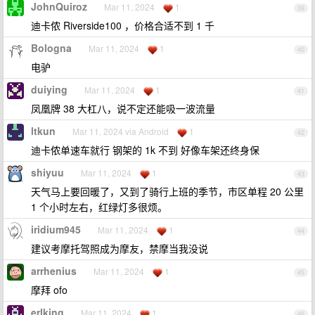
JohnQuiroz
Mar 11, 2024
1
39
迪卡侬 Riverside100 ，价格合适不到 1 千
Bologna
Mar 11, 2024
1
40
电驴
duiying
Mar 11, 2024
1
41
凤凰牌 38 大杠八，说不定还能吸一波流量
ltkun
Mar 11, 2024 via Android
1
42
迪卡侬单速车就行 钢架的 1k 不到 好像车架还终身保
shiyuu
Mar 11, 2024
1
43
天气马上要回暖了，又到了骑行上班的季节，市区单程 20 公里
1 个小时左右，红绿灯多很烦。
iridium945
Mar 11, 2024
1
44
建议考摩托驾照成为摩友，禁摩当我没说
arrhenius
Mar 11, 2024
1
45
摩拜 ofo
erlking
Mar 11, 2024
1
46