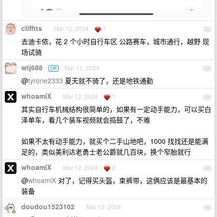
clifftts
Mar 12, 2024
1
52
去迪卡侬，花 2 个小时自行车区 公路赛车，城市通行，越野 现
场试骑
wtj688
Mar 12, 2024
OP
53
@
tyrone2333
夏天就不骑了，还是地铁通勤
whoamiX
Mar 12, 2024
1
54
其实自行车机械结构很简单的，如果有一定动手能力，可以买白
泽单车，看几个装车视频就会捣鼓了，不难
如果不太有动手能力，就买个二手山地吧，1000 找找还是能满
足的，类似美利达老勇士老公爵就几百块，换个窄胎就行
whoamiX
Mar 12, 2024
2
55
@
whoamiX
对了，记得买头盔，束裤带，这俩应该是最基本的
装备
doudou1523102
Mar 13, 2024
56