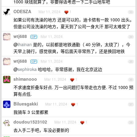
1000 块钱就算了，非要得话考虑一下二手山地车吧
ODESZA
Mar 11, 2024
1
33
如果公司有洗澡的地方 还是可以的，迪卡侬有一款 1000 出头。
但是公司没洗澡的地方，夏天到了公司一身大汗 那可太难受了
wtj688
Mar 11, 2024
OP
34
@
ihainan
是的，以前都是地铁通勤（ 40 分钟，太绕了），今
天早上骑行，感觉很爽，等后面天非常热了，还是换回地铁
wtj688
Mar 11, 2024
OP
35
@
sephiroka
哈哈哈，非常感谢，我在北京这边
shimanooo
Mar 11, 2024
1
36
不求速度折叠车好点. 万一出问题打车带走也方便. 不过 1000 预
算有点低.
Biluesgakki
Mar 11, 2024
1
37
我骑车 3 公里都累
doudou1523102
Mar 11, 2024
1
38
去入手二手吧，车没必要新的