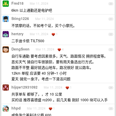
Fred18
Mar 11, 2024
20
6km 以上通勤还是电驴吧
Sting1226
Mar 11, 2024
21
不禁摩的话，不如考个证，买个小摩托。
hertzry
Mar 11, 2024
1
22
二手迪卡侬 TILT500
DengSven
Mar 11, 2024
4
23
自行车通勤 要考虑因素很多，天气、路面情况 拥挤程度等。
恶劣天气 骑自行车很狼狈，要有雨天备选出行方式。
路面不平整 最好就选山地车，路况很好 就公路车。
12km 单程 应该要 40 分钟~1 小时
夏天 骑完一身汗，考虑一下清洁问题
hijqw12931092
Mar 11, 2024
1
24
共享单车 都够了，，才 10 公里
买的话 推荐喜德盛 rc200 。前几天看 刚好 1000 块可以入手
hhpd
Mar 11, 2024
1
25
咸鱼淘个美利达公爵 600