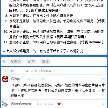
要把文件发给客服解密，同时在用户插入的所有 U 盘写入无法删
除的标记
（代表 广联达工程造价）
发现不是正版，在导出文件中随机遗漏数据
发现不是正版，破坏导出文件逻辑，使导出的文件不可用
（代表
易语言）
发现不是正版，破坏用户硬盘首扇区，如果用户尝试使用通用恢
复软件修复则会导致丢失数据
（代表 早期江民杀毒）
发现不是正版，恐吓用户已随机删除硬盘数据
（代表 Downie ）
以上大部分都是见过的，有的想不起名字了，欢迎补充
反盗版
加密
措施
7 replies
•
2024-03-13 20:20:47 +08:00
V2April
Mar 12, 2024
1
Origin （科研数据处理软件）破解不彻底的版本导出图片会带水
印，不过很容易解决，并且如果对图要求不高可以不导出，直接
截屏出图
Shorekeeper
Mar 12, 2024
2
2