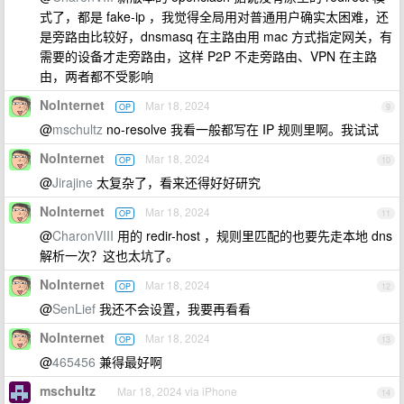
式了，都是 fake-ip ，我觉得全局用对普通用户确实太困难，还
是旁路由比较好，dnsmasq 在主路由用 mac 方式指定网关，有
需要的设备才走旁路由，这样 P2P 不走旁路由、VPN 在主路
由，两者都不受影响
NoInternet
Mar 18, 2024
OP
9
@
mschultz
no-resolve 我看一般都写在 IP 规则里啊。我试试
NoInternet
Mar 18, 2024
OP
10
@
Jirajine
太复杂了，看来还得好好研究
NoInternet
Mar 18, 2024
OP
11
@
CharonVIII
用的 redir-host ，规则里匹配的也要先走本地 dns
解析一次？这也太坑了。
NoInternet
Mar 18, 2024
OP
12
@
SenLief
我还不会设置，我要再看看
NoInternet
Mar 18, 2024
OP
13
@
465456
兼得最好啊
mschultz
Mar 18, 2024 via iPhone
14