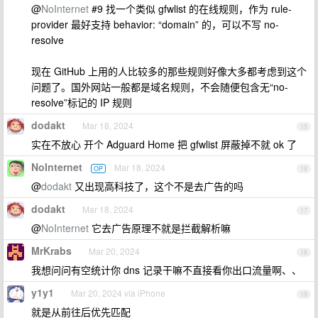
@
NoInternet
#9 找一个类似 gfwlist 的在线规则，作为 rule-
provider 最好支持 behavior: “domain” 的，可以不写 no-
resolve
现在 GitHub 上用的人比较多的那些规则好像大多都考虑到这个
问题了。国外网站一般都是域名规则，不会随便包含无“no-
resolve”标记的 IP 规则
dodakt
Mar 18, 2024
15
实在不放心 开个 Adguard Home 把 gfwlist 屏蔽掉不就 ok 了
NoInternet
Mar 18, 2024
OP
16
@
dodakt
又出现高科技了，这个不是去广告的吗
dodakt
Mar 18, 2024
17
@
NoInternet
它去广告原理不就是拦截解析嘛
MrKrabs
Mar 20, 2024
18
我想问问有空统计你 dns 记录干嘛不直接看你出口流量啊、、
y1y1
Mar 20, 2024 via iPhone
19
就是从前往后优先匹配