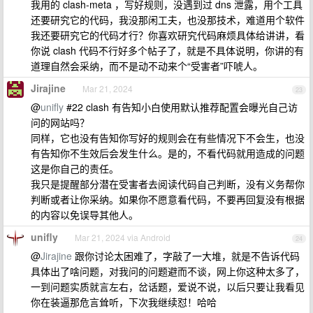
我用的 clash-meta ，写好规则，没遇到过 dns 泄露，用个工具
还要研究它的代码，我没那闲工夫，也没那技术，难道用个软件
我还要研究它的代码才行？你喜欢研究代码麻烦具体给讲讲，看
你说 clash 代码不行好多个帖子了，就是不具体说明，你讲的有
道理自然会采纳，而不是动不动来个“受害者”吓唬人。
Jirajine
Mar 21, 2024
23
@
unifly
#22 clash 有告知小白使用默认推荐配置会曝光自己访
问的网站吗？
同样，它也没有告知你写好的规则会在有些情况下不会生，也没
有告知你不生效后会发生什么。是的，不看代码就用造成的问题
这是你自己的责任。
我只是提醒部分潜在受害者去阅读代码自己判断，没有义务帮你
判断或者让你采纳。如果你不愿意看代码，不要再回复没有根据
的内容以免误导其他人。
unifly
Mar 21, 2024 via Android
24
@
Jirajine
跟你讨论太困难了，字敲了一大堆，就是不告诉代码
具体出了啥问题，对我问的问题避而不谈，网上你这种太多了，
一到问题实质就言左右，岔话题，爱说不说，以后只要让我看见
你在装逼那危言耸听，下次我继续怼！哈哈