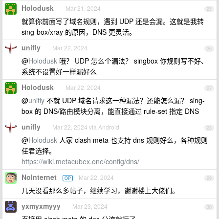
Holodusk
Mar 21, 2024
25
就算你前面写了域名规则，遇到 UDP 还是会漏。这就是我转
sing-box/xray 的原因，DNS 更灵活。
unifly
Mar 22, 2024
26
@
Holodusk
哦？ UDP 怎么个漏法？ singbox 你规则写不好、
系统不设置好一样漏好么
Holodusk
Mar 22, 2024
27
@
unifly
不就 UDP 域名请求这一种漏法？还能怎么漏？ sing-
box 的 DNS/路由模块分离，能直接通过 rule-set 指定 DNS
unifly
Mar 22, 2024 via Android
28
@
Holodusk
人家 clash meta 也支持 dns 规则好么，各种规则
任君选择。
https://wiki.metacubex.one/config/dns/
NoInternet
Mar 22, 2024
OP
29
几天没看那么多帖子，继续学习，谢谢楼上大佬们。
yxmyxmyyy
Mar 23, 2024
30