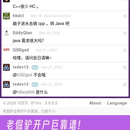
C++很少 HC 。
hkdcl
Mar 18, 2024 via Android
5
脑子进水去搞 cpp 。转 Java 吧
EddyQian
Mar 19, 2024
6
java 需求很大吗？
GSDgsd
Mar 21, 2024
7
哈喽，请问会日语嘛~
txdev13
Mar 21, 2024
OP
8
@
GSDgsd
不会哦
txdev13
Mar 21, 2024
OP
9
@
hillary666
是什么
© 2026 V2EX · 87ms · 3.9.8.5
About
·
Language
老倔驴证券开户巨靠谱，已助千人!