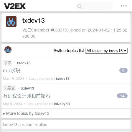
txdev13
V2EX member #669319, joined on 2024-01-02 11:25:32
+08:00
Switch topics list
求职
•
txdev13
c++求职
9
Mar 19, 2024 • Lastly replied by
txdev13
无要点
•
txdev13
有远程设计师和前端吗
14
Mar 8, 2024 • Lastly replied by
ioNaLyhO
More topics by txdev13
»
txdev13's recent replies