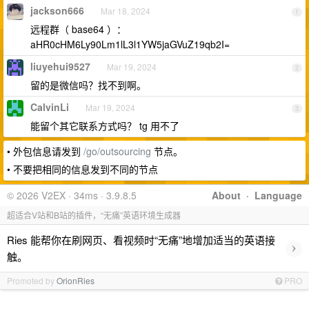
jackson666
Mar 18, 2024
1
远程群（ base64 ）：
aHR0cHM6Ly90Lm1lL3l1YW5jaGVuZ19qb2I=
liuyehui9527
Mar 19, 2024
2
留的是微信吗？找不到啊。
CalvinLi
Mar 19, 2024
3
能留个其它联系方式吗？ tg 用不了
• 外包信息请发到
/go/outsourcing
节点。
• 不要把相同的信息发到不同的节点
© 2026 V2EX · 34ms · 3.9.8.5
About
·
Language
超适合V站和B站的插件，“无痛”英语环境生成器
Ries 能帮你在刷网页、看视频时“无痛”地增加适当的英语接
›
触。
Promoted by
OrionRies
PRO