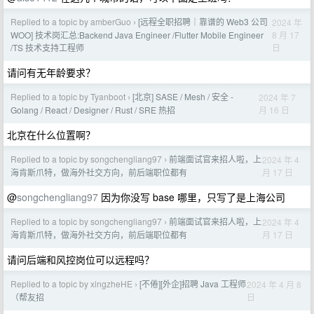
Replied to a topic by amberGuo
[远程全职招聘｜靠谱的 Web3 公司
2024 年
›
8 月 17
WOO] 技术岗汇总:Backend Java Engineer /Flutter Mobile Engineer
日
/TS 技术支持工程师
请问有无年龄要求？
Replied to a topic by Tyanboot
[北京] SASE / Mesh / 安全 -
2024 年 7
›
月 16 日
Golang / React / Designer / Rust / SRE 热招
北京在什么位置啊？
Replied to a topic by songchengliang97
前端面试官来招人啦，上
2024 年 4
›
月 17 日
海肯斯爪特，做海外社交方向，前后端职位都有
@
songchengliang97
因为你没写 base 哪里，只写了是上海公司
Replied to a topic by songchengliang97
前端面试官来招人啦，上
2024 年 4
›
月 17 日
海肯斯爪特，做海外社交方向，前后端职位都有
请问后端和风控岗位可以远程吗？
Replied to a topic by xingzheHE
[不倦][外企]招聘 Java 工程师
2024 年 4 月 8
›
日
（帮友招