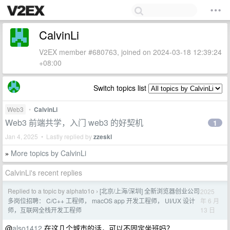
CalvinLi
V2EX member #680763, joined on 2024-03-18 12:39:24
+08:00
Switch topics list
Web3
•
CalvinLi
Web3 前端共学，入门 web3 的好契机
1
Jan 4, 2025 • Lastly replied by
zzeskl
More topics by CalvinLi
»
CalvinLi's recent replies
Replied to a topic by alphato1o
[北京/上海/深圳] 全新浏览器创业公司
2025
›
年 6 月
多岗位招聘： C/C++ 工程师， macOS app 开发工程师， UI/UX 设计
13 日
师，互联网全栈开发工程师
@
also1412
在这几个城市的话，可以不固定坐班吗？