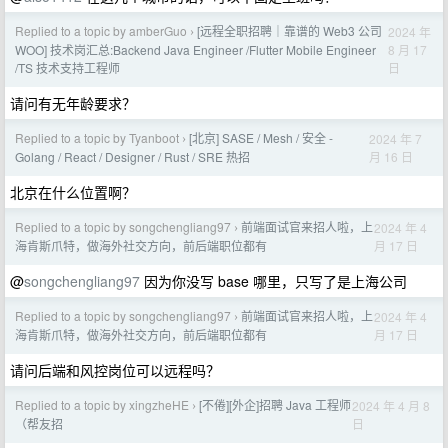
Replied to a topic by amberGuo
[远程全职招聘｜靠谱的 Web3 公司
2024 年
›
8 月 17
WOO] 技术岗汇总:Backend Java Engineer /Flutter Mobile Engineer
日
/TS 技术支持工程师
请问有无年龄要求？
Replied to a topic by Tyanboot
[北京] SASE / Mesh / 安全 -
2024 年 7
›
月 16 日
Golang / React / Designer / Rust / SRE 热招
北京在什么位置啊？
Replied to a topic by songchengliang97
前端面试官来招人啦，上
2024 年 4
›
月 17 日
海肯斯爪特，做海外社交方向，前后端职位都有
@
songchengliang97
因为你没写 base 哪里，只写了是上海公司
Replied to a topic by songchengliang97
前端面试官来招人啦，上
2024 年 4
›
月 17 日
海肯斯爪特，做海外社交方向，前后端职位都有
请问后端和风控岗位可以远程吗？
Replied to a topic by xingzheHE
[不倦][外企]招聘 Java 工程师
2024 年 4 月 8
›
日
（帮友招