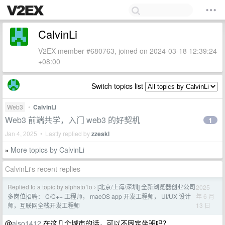
CalvinLi
V2EX member #680763, joined on 2024-03-18 12:39:24
+08:00
Switch topics list
Web3
•
CalvinLi
Web3 前端共学，入门 web3 的好契机
1
Jan 4, 2025 • Lastly replied by
zzeskl
More topics by CalvinLi
»
CalvinLi's recent replies
Replied to a topic by alphato1o
[北京/上海/深圳] 全新浏览器创业公司
2025
›
年 6 月
多岗位招聘： C/C++ 工程师， macOS app 开发工程师， UI/UX 设计
13 日
师，互联网全栈开发工程师
@
also1412
在这几个城市的话，可以不固定坐班吗？