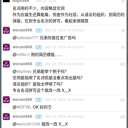
deplives
Mar 20, 2024
7
名词用的不少，内容略显空洞
作为应届生还算能看，但是作为社招，从语言的组织，到简历的
排版，在到专业名次的拼写，看起来很随意
wocao666
Mar 20, 2024 via Android
OP
8
@
ludesala777
兄弟你是在发广告吗
wocao666
Mar 20, 2024 via Android
OP
9
@
retNu1l
用的简历模板……
wocao666
Mar 20, 2024 via Android
OP
10
@
deplives
兄弟能举个例子吗？
空洞是指用了名词但是没重点突出是吗？
语言组织？是指太啰嗦了吗？
专业名词拼写这个我改一改 X﹏X
wocao666
Mar 20, 2024 via Android
OP
11
@
WDFWL
OK 好的👌
wocao666
Mar 20, 2024 via Android
OP
12
@
warcraft1236
我改一改 X﹏X