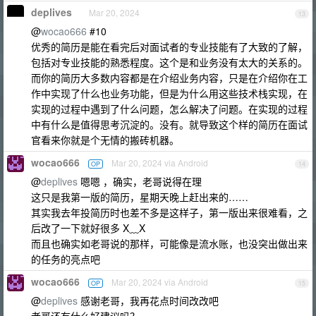
deplives
Mar 20, 2024
13
@
wocao666
#10
优秀的简历是能在看完后对面试者的专业技能有了大致的了解，
包括对专业技能的熟悉程度。这个是和业务没有太大的关系的。
而你的简历大多数内容都是在介绍业务内容，只是在介绍你在工
作中实现了什么也业务功能，但是为什么用这些技术栈实现，在
实现的过程中遇到了什么问题，怎么解决了问题。在实现的过程
中有什么是值得思考沉淀的。没有。就导致这个样的简历在面试
官看来你就是个无情的搬砖机器。
wocao666
Mar 20, 2024 via Android
OP
14
@
deplives
嗯嗯 ，确实，老哥说得在理
这只是我第一版的简历，星期天晚上赶出来的……
其实我去年投简历时也差不多是这样子，第一版出来很难看，之
后改了一下就好很多 X﹏X
而且也确实如老哥说的那样，可能像是流水账，也没突出做出来
的任务的亮点吧
wocao666
Mar 20, 2024 via Android
OP
15
@
deplives
感谢老哥，我再花点时间改改吧