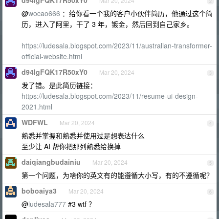
d94IgFQK17R50xY0
Mar 20, 2024
2
@
wocao666
：给你看一个我的客户小伙伴简历，他通过这个简
历，进入了阿里，干了 3 年，镀金，然后回到自己家乡。
https://ludesala.blogspot.com/2023/11/australian-transformer-
official-website.html
d94IgFQK17R50xY0
Mar 20, 2024
3
发了错。是此简历链接：
https://ludesala.blogspot.com/2023/11/resume-ui-design-
2021.html
WDFWL
Mar 20, 2024
4
熟悉并掌握和熟悉并使用过是想表达什么
至少让 AI 帮你把那列熟悉给换掉
daiqiangbudainiu
Mar 20, 2024
5
第一个问题，为啥你的英文有的能遵循大小写，有的不遵循呢？
boboaiya3
Mar 20, 2024
6
@
ludesala777
#3 wtf ？