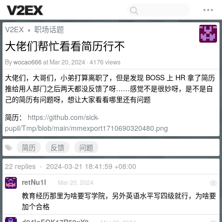
V2EX
职场话题
›
大佬们帮忙看看简历行不
By
wocao666
at Mar 20, 2024 · 4176 views
大佬们，大哥们，小弟打算离职了，但是发现 BOSS 上 HR 拿了简历
推给用人部门之后两天都没反馈了呀……感觉不是很妙呀，是不是自
己的简历有问题呀，想让大家看看哪里还有问题
简历：
https://github.com/sick-
pupil/Tmp/blob/main/mmexport1710690320480.png
简历
反馈
问题
22 replies
•
2024-03-21 18:41:59 +08:00
retNu1l
Mar 20, 2024
1
教育经历那里为啥要写学院，另外英语水平写四级就行，为啥要
加个合格