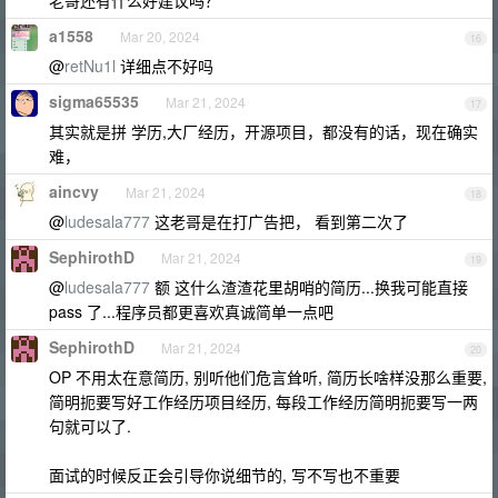
老哥还有什么好建议吗？
a1558
Mar 20, 2024
16
@
retNu1l
详细点不好吗
sigma65535
Mar 21, 2024
17
其实就是拼 学历,大厂经历，开源项目，都没有的话，现在确实
难，
aincvy
Mar 21, 2024
18
@
ludesala777
这老哥是在打广告把， 看到第二次了
SephirothD
Mar 21, 2024
19
@
ludesala777
额 这什么渣渣花里胡哨的简历...换我可能直接
pass 了...程序员都更喜欢真诚简单一点吧
SephirothD
Mar 21, 2024
20
OP 不用太在意简历, 别听他们危言耸听, 简历长啥样没那么重要,
简明扼要写好工作经历项目经历, 每段工作经历简明扼要写一两
句就可以了.
面试的时候反正会引导你说细节的, 写不写也不重要