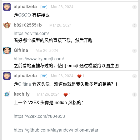
alpha4zeta
Mar 26, 2024
OP
4
@
CSGO
有链接么
b821025551b
Mar 26, 2024
5
https://civitai.com/
看好哪个模型的风格直接下载，然后开跑
Giftina
Mar 26, 2024
6
https://www.tryemoji.com/
之前看站里推荐过的，使用 emoji 通过模型跑以图生图
alpha4zeta
Mar 26, 2024
1
OP
7
@
Giftina
看这头像，难道你就是我失散多年的弟弟？！
itechify
Mar 26, 2024
1
8
上一个 V2EX 头像是 notion 风格的：
https://v2ex.com/t/804653
https://github.com/Mayandev/notion-avatar