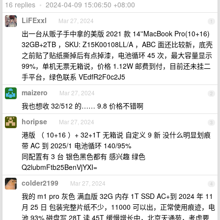
16 replies
•
2024-04-09 15:06:50 +08:00
LiFExxl
Mar 27, 2024
1
出一台从贩子手中拿的美版 2021 款 14''MacBook Pro(10+16)
32GB+2TB ，SKU: Z15K00108LL/A ，ABC 面还比较新，底壳
之前贴了贴纸撕掉后有点掉漆，电池循环 45 次，最大容量显示
99%，单机无票无箱说，价格 1.12W 邮费到付，目前还未挂二
手平台，绿色联系 VEdfR2F0c2J5
maizero
Mar 27, 2024
2
我也想收 32/512 的…… 9.8 价格不错啊
horipse
Mar 27, 2024
3
港版 （ 10+16 ）+ 32+1T 无箱说 自定义 9 新 没什么明显划痕
带 AC 到 2025/1 电池循环 140/95%
同配置有 3 台 银色黑色都有 感兴趣 绿色
Q2lubmFtb25BenVjYXI=
colder2199
Mar 27, 2024
4
我的 m1 pro 灰色 满血版 32G 内存 1T SSD AC+到 2024 年 11
月 25 日 包装完整片纸不少，11000 可以出，正常使用痕迹，电
池 93% 磁盘写 28T 读 45T 缓慢增长中，北京天通苑，考虑要