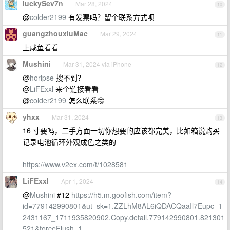
luckySev7n
Mar 28, 2024
10
@
colder2199
有发票吗？留个联系方式呗
guangzhouxiuMac
Mar 29, 2024
11
上咸鱼看看
Mushini
Mar 31, 2024 via iPhone
12
@
horipse
搜不到？
@
LiFExxl
来个链接看看
@
colder2199
怎么联系🤔
yhxx
Mar 31, 2024
13
16 寸要吗，二手方面一切你想要的应该都完美，比如箱说购买
记录电池循环外观成色之类的
https://www.v2ex.com/t/1028581
LiFExxl
Apr 1, 2024
14
@
Mushini
#12
https://h5.m.goofish.com/item?
id=779142990801&ut_sk=1.ZZLhM8AL6iQDACQaaIl7Eupc_1
2431167_1711935820902.Copy.detail.779142990801.821301
521&forceFlush=1