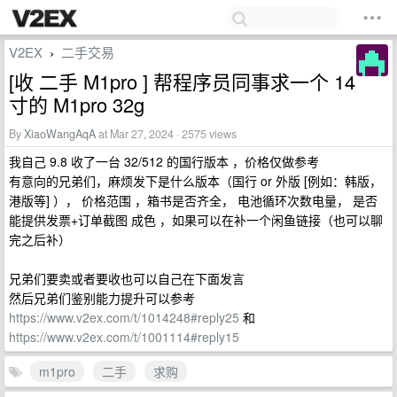
V2EX
二手交易
›
[收 二手 M1pro ] 帮程序员同事求一个 14
寸的 M1pro 32g
By
XiaoWangAqA
at Mar 27, 2024 · 2575 views
我自己 9.8 收了一台 32/512 的国行版本 ，价格仅做参考
有意向的兄弟们，麻烦发下是什么版本（国行 or 外版 [例如：韩版，
港版等] ）， 价格范围 ，箱书是否齐全， 电池循环次数电量， 是否
能提供发票+订单截图 成色 ，如果可以在补一个闲鱼链接（也可以聊
完之后补）
兄弟们要卖或者要收也可以自己在下面发言
然后兄弟们鉴别能力提升可以参考
https://www.v2ex.com/t/1014248#reply25
和
https://www.v2ex.com/t/1001114#reply15
m1pro
二手
求购