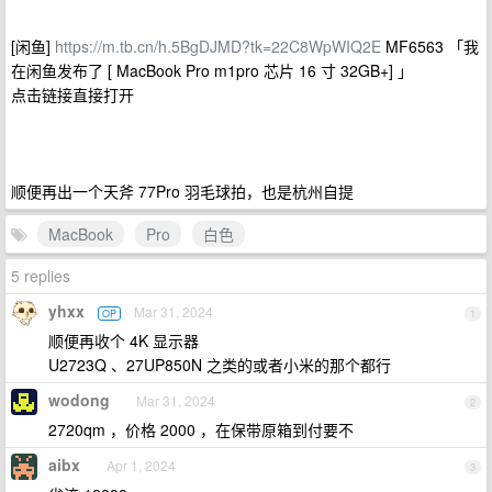
[闲鱼]
https://m.tb.cn/h.5BgDJMD?tk=22C8WpWIQ2E
MF6563 「我
在闲鱼发布了 [ MacBook Pro m1pro 芯片 16 寸 32GB+] 」
点击链接直接打开
顺便再出一个天斧 77Pro 羽毛球拍，也是杭州自提
MacBook
Pro
白色
5 replies
yhxx
Mar 31, 2024
OP
1
顺便再收个 4K 显示器
U2723Q 、27UP850N 之类的或者小米的那个都行
wodong
Mar 31, 2024
2
2720qm ，价格 2000 ，在保带原箱到付要不
aibx
Apr 1, 2024
3