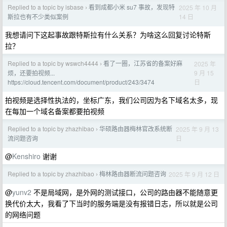
Replied to a topic by isbase
看到成都小米 su7 事故，发现特
2025 年 10 月
›
14 日
斯拉也有不少类似案例
我想请问下这起事故跟特斯拉有什么关系？为啥这么回复讨论特斯
拉？
Replied to a topic by wswch4444
看了一圈，江苏省的备案好麻
2025 年
›
9 月 15
烦，还要拍视频...
日
https://cloud.tencent.com/document/product/243/3474
拍视频是选择性执法的，坐标广东，我们公司因为名下域名太多，现
在每加一个域名备案都要拍视频
Replied to a topic by zhazhibao
华硕路由器梅林官改系统断
2025 年 9 月 13
›
日
流问题咨询
@
Kenshiro
谢谢
Replied to a topic by zhazhibao
梅林路由器断流问题咨询
2025 年 9 月 12 日
›
@
yunv2
不是局域网，是外网的测试接口，公司的路由器不能随意更
换代价太大，我看了下当时的服务端是没有报错日志，所以就是公司
的网络问题