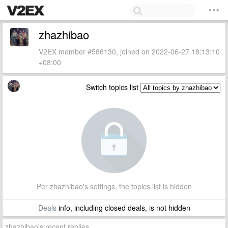
zhazhibao
V2EX member #586130, joined on 2022-06-27 18:13:10
+08:00
Switch topics list
Per zhazhibao's settings, the topics list is hidden
Deals
info, including closed deals, is not hidden
zhazhibao's recent replies