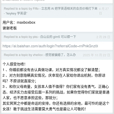
Replied to a topic by Fifto
立志用 Ai 把学英语相关的会员价格打下来
4 月 27
›
日
- “keykey 学英语”
用户名：maxboxbox
谢谢老板
Replied to a topic by pks
白山云的 glm5 可以嫖一下
2 月 28 日
›
https://ai.baishan.com/auth/login?referralCode=rnPnkGnz0i
Replied to a topic by vhellov
感觉被骗婚了，怎么办
2025 年 10 月 22 日
›
个人感受勿喷！
1 、你婚前都没有去认真做功课，对方真实情况都没了解清楚；
2 、对方刻意隐瞒真实情况，庆幸现在人家给你退出机制，你原谅
吗？不原谅就直接分；
3 、和你父母商量，女孩本人值不值得？你们家有没有勇气、正确心
态、经济实力去接受后面一系列的挑战，如果你觉得你们家就是普通
人家，也不愿意承担这些，那就分；
其实冥冥之中都是命运的安排，你还有选择的余地，最可怜的是这个
女孩！敢于挑战生活需要莫大勇气也是最让人可敬的！