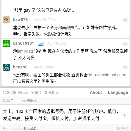
”那里 gay 了“这句已经有点 GAY 。
bzw875
Mar 29, 2024
48
建议去小红书拍一个全身和面部照片。让姐妹来帮忙穿搭。
title：相亲失败，求形象设计听劝
csh010101
Apr 16, 2024
OP
49
@
lambdaq
没钓鱼 现在有化妆的工作室啊 我去了 然后我又洗掉
了 不太习惯
benzbf
Apr 27, 2024
50
也没有啊，泰国的男生都会化妆 直男也会
http://boyinthai.com/
可以看看这里的男生喔~
© 2026 V2EX · 93ms · 3.9.8.5
About
·
Language
接码 Telegram 机器人
实卡，180 多个国家的虚拟号码，用于注册任何账户。低价，
›
发送率高。接受支付宝，微信支付，加密货币支付
Promoted by
KrisakDaniil
PRO