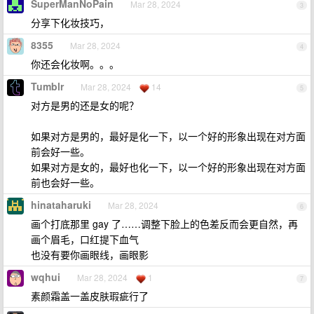
SuperManNoPain
Mar 28, 2024
3
分享下化妆技巧，
8355
Mar 28, 2024
4
你还会化妆啊。。。
Tumblr
Mar 28, 2024
14
5
对方是男的还是女的呢？
如果对方是男的，最好是化一下，以一个好的形象出现在对方面
前会好一些。
如果对方是女的，最好也化一下，以一个好的形象出现在对方面
前也会好一些。
hinataharuki
Mar 28, 2024
6
画个打底那里 gay 了……调整下脸上的色差反而会更自然，再
画个眉毛，口红提下血气
也没有要你画眼线，画眼影
wqhui
Mar 28, 2024
1
7
素颜霜盖一盖皮肤瑕疵行了