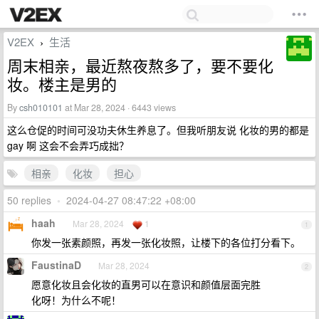
V2EX
生活
›
周末相亲，最近熬夜熬多了，要不要化
妆。楼主是男的
By
csh010101
at Mar 28, 2024 · 6443 views
这么仓促的时间可没功夫休生养息了。但我听朋友说 化妆的男的都是
gay 啊 这会不会弄巧成拙？
相亲
化妆
担心
50 replies
•
2024-04-27 08:47:22 +08:00
haah
Mar 28, 2024
1
1
你发一张素颜照，再发一张化妆照，让楼下的各位打分看下。
FaustinaD
Mar 28, 2024
2
愿意化妆且会化妆的直男可以在意识和颜值层面完胜
化呀！为什么不呢！