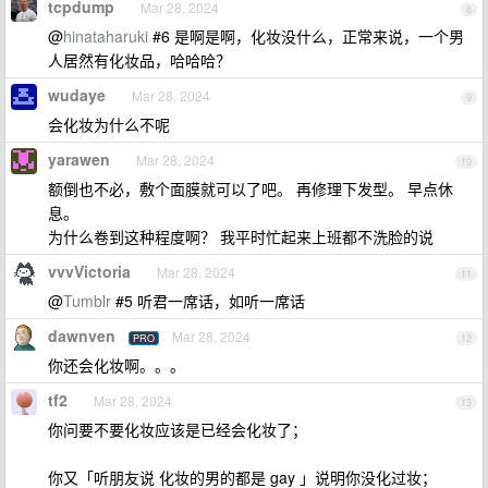
tcpdump
Mar 28, 2024
8
@
hinataharuki
#6 是啊是啊，化妆没什么，正常来说，一个男
人居然有化妆品，哈哈哈？
wudaye
Mar 28, 2024
9
会化妆为什么不呢
yarawen
Mar 28, 2024
10
额倒也不必，敷个面膜就可以了吧。 再修理下发型。 早点休
息。
为什么卷到这种程度啊？ 我平时忙起来上班都不洗脸的说
vvvVictoria
Mar 28, 2024
11
@
Tumblr
#5 听君一席话，如听一席话
dawnven
Mar 28, 2024
PRO
12
你还会化妆啊。。。
tf2
Mar 28, 2024
13
你问要不要化妆应该是已经会化妆了；
你又「听朋友说 化妆的男的都是 gay 」说明你没化过妆；