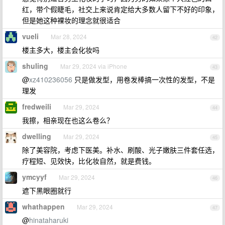
红，带个假睫毛，社交上来说肯定给大多数人留下不好的印象，
但是她这种裸妆的理念就很适合
vueli
Mar 28, 2024
42
楼主多大，楼主会化妆吗
shuling
Mar 29, 2024 via iPhone
43
@
xz410236056
只是做发型，用卷发棒搞一次性的发型，不是
理发
fredweili
Mar 29, 2024
44
我擦，相亲现在也这么卷么？
dwelling
Mar 29, 2024
45
除了美容院，考虑下医美。补水、刷酸、光子嫩肤三件套任选，
疗程短、见效快，比化妆自然，就是费钱。
ymcyyf
Mar 29, 2024
46
遮下黑眼圈就行
whathappen
Mar 29, 2024
47
@
hinataharuki