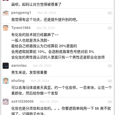
画呗，起码让对方觉得被尊重了
pengpeng1
Mar 28, 2024
32
我觉得有这个功夫，还是提升提升别的吧。
Tyrant1984
Mar 28, 2024
33
有化妆的技术就已经赢麻了~~
一般人也就是洗头洗脸~
能给自己修眉我认为已经算前 20%里面的
会用遮瑕就算前 10%，会选粉底唇膏色号绝对前 5%
会化妆的男性我认识的人里面只有一个男性还是职业化妆师
aaronlau
Mar 28, 2024
34
男生来说，发型很重要
shuling
Mar 28, 2024
35
可以去海马体或者天真蓝，约一个化妆师，一百来块，让花一个
素颜妆，然后给你做一个发型
xz410236056
Mar 28, 2024
36
化妆也是分浓妆和淡妆的。。。你要遮瑕单纯用一下 bb 爽不就
得了。记得脖子也涂。