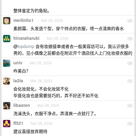
整体鉴定为钓鱼贴。
merlinliu1
Mar 28, 2024
14
素颜霜、头发造个型，穿个帅点的衣服，喷一点清爽的香水
hinataharuki
Mar 28, 2024
15
@
tcpdump
会有妆娘接单或者去一般美容店可以，我认识很多
男的，见小偶像之前都会在附近开个酒店找人上门化妆搭衣服的
univ
Mar 28, 2024
16
咋美白？
la2la
Mar 28, 2024
17
会化妆就化，不会化妆就不化
毕竟化妆也是需要技巧的，弄不好还不如不化
libasten
Mar 28, 2024
18
洗澡洗头，衣服干净点，弄清爽一点就行了。
ff521
Mar 28, 2024
19
建议直接放弃期待