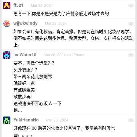
ff521
Mar 28, 2024
20
思考一下,你是不是只是为了应付亲戚走过场才去的
wjjwkwindy
Mar 28, 2024
21
如果会画且有化妆品，肯定画撒。但是现在临时买化妆品现学，
倒不如把时间先花到多休息、整理发型、穿搭、安排相亲的活动
上。
iceWater10
Mar 28, 2024 via iPhone
22
要不，再做个造型？？
买身衣服？？
带三两朵花儿放副驾
晚饭好一点
有点朦胧美
散散步再
速战速决不开心饭 A 一下
跑…
YukiHanaNo
Mar 28, 2024
23
好像现在 00 后男的化妆比较普遍了，我堂弟有时候也
画。。。。