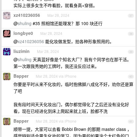
实际上很多女生不咋看脸，就看身高+穿搭。
xz410236056
Mar 28, 2024
37
@
shuling
#35 照相馆还能理发？那 100 块还行
longbye0
Mar 28, 2024
38
@
xz410236056
能化妆做发型，拍各种形象照用的。
liuzimin
Mar 28, 2024
39
@
shuling
天真蓝好像是个知名大厂？我有个同学也在那干活。
第一次跟我秀她的工牌时，我还没反应过来。
Bapper
Mar 28, 2024 via iPhone
40
你要是平时从来不化妆的，临时抱佛脚八成化不好，劝你还是算
了吧
我有段时间天天化妆出门，偶尔都觉得化了之后还没有没化好
看，现在已经进化到床上爬起来就上班，脸都不洗
Bapper
Mar 28, 2024 via iPhone
41
顺带一提，大家可以去看 Bobbi Brown 的那期 master class ，
感觉特别适合男生化妆的学习，因为男的如果涂个大红色的口