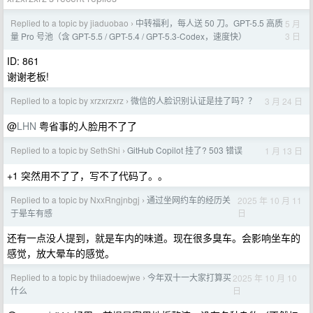
Replied to a topic by jiaduobao
中转福利，每人送 50 刀。GPT-5.5 高质
5 月
›
3 日
量 Pro 号池（含 GPT-5.5 / GPT-5.4 / GPT-5.3-Codex，速度快）
ID: 861
谢谢老板!
Replied to a topic by xrzxrzxrz
微信的人脸识别认证是挂了吗？？
3 月 24 日
›
@
LHN
粤省事的人脸用不了了
Replied to a topic by SethShi
GitHub Copilot 挂了? 503 错误
1 月 13 日
›
+1 突然用不了了，写不了代码了。。
Replied to a topic by NxxRngjnbgj
通过坐网约车的经历关
2025 年 10 月 11
›
日
于晕车有感
还有一点没人提到，就是车内的味道。现在很多臭车。会影响坐车的
感觉，放大晕车的感觉。
Replied to a topic by thiiadoewjwe
今年双十一大家打算买
2025 年 10 月 10
›
日
什么