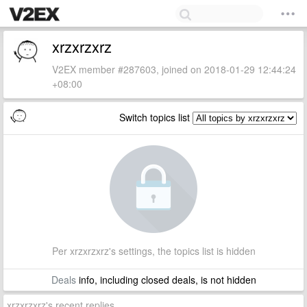
xrzxrzxrz
V2EX member #287603, joined on 2018-01-29 12:44:24
+08:00
Switch topics list
Per xrzxrzxrz's settings, the topics list is hidden
Deals
info, including closed deals, is not hidden
xrzxrzxrz's recent replies