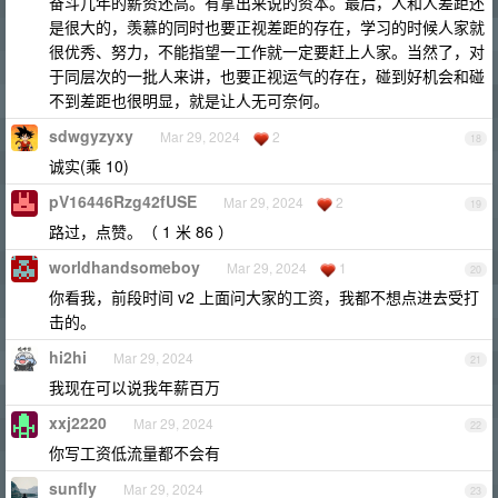
奋斗几年的薪资还高。有拿出来说的资本。最后，人和人差距还
是很大的，羡慕的同时也要正视差距的存在，学习的时候人家就
很优秀、努力，不能指望一工作就一定要赶上人家。当然了，对
于同层次的一批人来讲，也要正视运气的存在，碰到好机会和碰
不到差距也很明显，就是让人无可奈何。
sdwgyzyxy
Mar 29, 2024
2
18
诚实(乘 10)
pV16446Rzg42fUSE
Mar 29, 2024
2
19
路过，点赞。（ 1 米 86 ）
worldhandsomeboy
Mar 29, 2024
1
20
你看我，前段时间 v2 上面问大家的工资，我都不想点进去受打
击的。
hi2hi
Mar 29, 2024
21
我现在可以说我年薪百万
xxj2220
Mar 29, 2024
22
你写工资低流量都不会有
sunfly
Mar 29, 2024
23