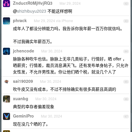
ZnductR0MjHvjRQ3
Mar 29, 2024
42
@
shizhibuyu2023
不能这样想啊
phrack
Mar 29, 2024 via iPhone
43
成年人了都没分辨能力吗，我告诉你我年薪一百万你就信吗。
不过我确实年薪百万。
jchencode
Mar 30, 2024
44
脉脉各种吹牛也信。脉脉上无非几类帖子，行情好，晒 offer ，
晒薪资；行情差，裁员消息满天飞。还有发布单身帖子，只允许
女性发，不允许男性发。你让他们晒个税，就没几个人了
sai190209
Mar 30, 2024
45
吹牛皮又没有成本，不过不排除确实有很多高薪且高调的
xuanbg
Mar 30, 2024
46
典型的幸存者偏差现象
GeminiPro
Mar 30, 2024
47
现在没几个晒的了。