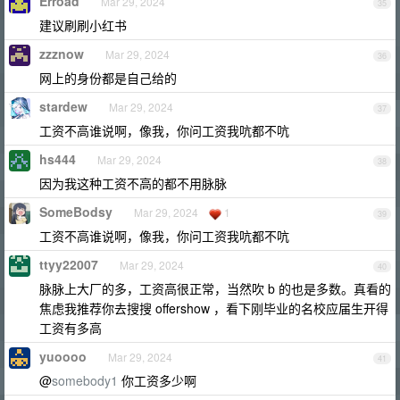
Erroad
Mar 29, 2024
35
建议刷刷小红书
zzznow
Mar 29, 2024
36
网上的身份都是自己给的
stardew
Mar 29, 2024
37
工资不高谁说啊，像我，你问工资我吭都不吭
hs444
Mar 29, 2024
38
因为我这种工资不高的都不用脉脉
SomeBodsy
Mar 29, 2024
1
39
工资不高谁说啊，像我，你问工资我吭都不吭
ttyy22007
Mar 29, 2024
40
脉脉上大厂的多，工资高很正常，当然吹 b 的也是多数。真看的
焦虑我推荐你去搜搜 offershow ，看下刚毕业的名校应届生开得
工资有多高
yuoooo
Mar 29, 2024
41
@
somebody1
你工资多少啊