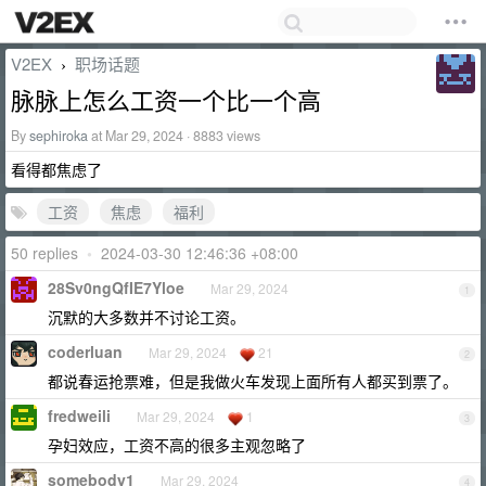
V2EX
职场话题
›
脉脉上怎么工资一个比一个高
By
sephiroka
at Mar 29, 2024 · 8883 views
看得都焦虑了
工资
焦虑
福利
50 replies
•
2024-03-30 12:46:36 +08:00
28Sv0ngQfIE7Yloe
Mar 29, 2024
1
沉默的大多数并不讨论工资。
coderluan
Mar 29, 2024
21
2
都说春运抢票难，但是我做火车发现上面所有人都买到票了。
fredweili
Mar 29, 2024
1
3
孕妇效应，工资不高的很多主观忽略了
somebody1
Mar 29, 2024
4