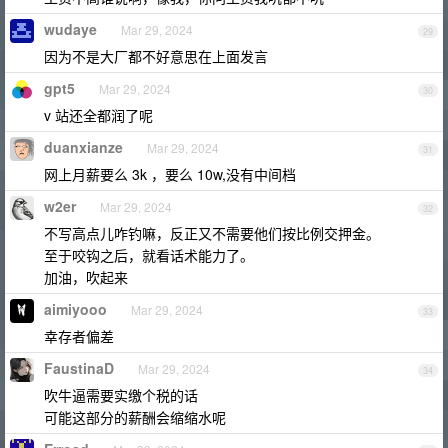
wudaye
Mar 29, 2024
29
因为不是大厂都不好意思在上面发言
gpt5
Mar 29, 2024
30
v 站还全都润了呢
duanxianze
Mar 29, 2024
31
网上月薪要么 3k ，要么 10w,没有中间档
w2er
Mar 29, 2024
32
不写高点儿咋钓嘛，反正又不需要他们按比例交押金。
至于咬钩之后，就看话术能力了。
加油，吹起来
aimiyooo
Mar 29, 2024
33
幸存者偏差
FaustinaD
Mar 29, 2024
34
吹牛逼需要实缴个税的话
可能这部分的薪酬会缩缩水呢