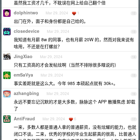
虽然我工资才几千，不耽误在网上给自己翻个倍
dolphintwo
Mar 29, 2024
1
12
出门在外，面子和身份都是自己给的。
closedevice
Mar 29, 2024
13
我知道有月薪 8w 的同事，也有月薪 20W 的，然而对我来说有
啥用，不还是在打螺丝？
JingXiao
Mar 29, 2024
14
只有工资高的才会发帖炫啊（当然不排除很多瞎说的）
emSaVya
Mar 29, 2024
15
事实差距就是这么大。今年 985 本硕起点就有 30k+。
azhangbing
Mar 29, 2024
16
永远不要忘记沉默的才是大多数，脉脉这个 APP 散播焦虑 卸载
了
AntiFraud
Mar 29, 2024
6
17
一来，多数人都是普通人拿的普通薪资，没有炫耀的能力，也就
闭口不谈。二来，优秀的学校的毕业生起薪真的很高，比普通人