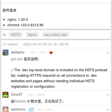
软件版本
nginx: 1.22.0
chrome 123.0.6312.86
HSTS
Nginx
sso.mibox.dev
13 replies
•
2024-04-03 09:34:18 +08:00
dallaslu
Apr 1, 2024
3
1
get.dev
首页说明：
> The .dev top-level domain is included on the HSTS preload
list, making HTTPS required on all connections to .dev
websites and pages without needing individual HSTS
registration or configuration.
OneXT
Apr 1, 2024
2
@
dallaslu
6 啊大佬。又长知识了。
sankooc
Apr 1, 2024
OP
3