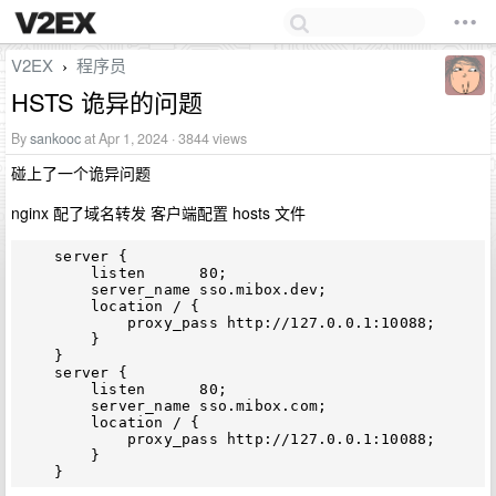
V2EX
程序员
›
HSTS 诡异的问题
By
sankooc
at Apr 1, 2024 · 3844 views
碰上了一个诡异问题
nginx 配了域名转发 客户端配置 hosts 文件
    server {

        listen      80;

        server_name sso.mibox.dev;

        location / {

            proxy_pass http://127.0.0.1:10088;

        }

    }

    server {

        listen      80;

        server_name sso.mibox.com;

        location / {

            proxy_pass http://127.0.0.1:10088;

        }
