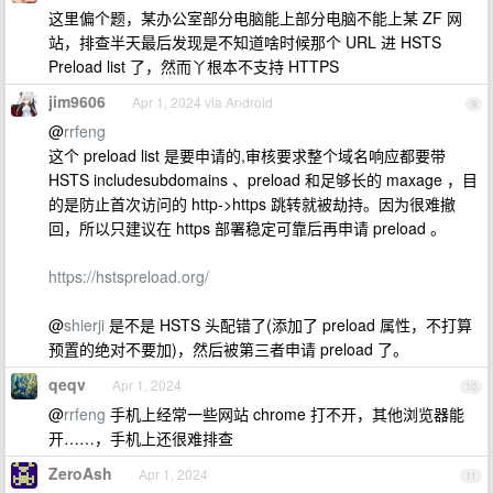
这里偏个题，某办公室部分电脑能上部分电脑不能上某 ZF 网
站，排查半天最后发现是不知道啥时候那个 URL 进 HSTS
Preload list 了，然而丫根本不支持 HTTPS
jim9606
Apr 1, 2024 via Android
9
@
rrfeng
这个 preload list 是要申请的,审核要求整个域名响应都要带
HSTS includesubdomains 、preload 和足够长的 maxage ，目
的是防止首次访问的 http->https 跳转就被劫持。因为很难撤
回，所以只建议在 https 部署稳定可靠后再申请 preload 。
https://hstspreload.org/
@
shierji
是不是 HSTS 头配错了(添加了 preload 属性，不打算
预置的绝对不要加)，然后被第三者申请 preload 了。
qeqv
Apr 1, 2024
10
@
rrfeng
手机上经常一些网站 chrome 打不开，其他浏览器能
开……，手机上还很难排查
ZeroAsh
Apr 1, 2024
11