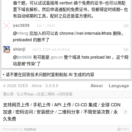
偏个题，可以试试直接用 certbot 搞个免费的证书~也可以用配
置下域名解析，然后申请通配的免费证书，但都得定时续期~ 也
有自动续期的工具，配好之后还是蛮方便的。
ysc3839
Apr 1, 2024
12
@
rrfeng
后加入的可以去 chrome://net-internals/#hsts 删除，
preloaded 的删不了
shierji
Apr 3, 2024 via Android
13
@
jim9606
有可能是
gov.cn
整个域进 hsts preload list ，这个网
站是被“传染”了
• 请不要在回答技术问题时复制粘贴 AI 生成的内容
© 2026 V2EX · 45ms · 3.9.8.5
About
·
Language
蒲公英 - 🚀上传App→生成二维码→扫码安装
支持网页上传 / 手机上传 / API 上传 / CI-CD 集成 / 全球 CDN
›
加速 / 密码访问 / 安装统计 / 二维码分享 / 不限安装次数 / 永
久免费
Promoted by
mzshxz
PRO