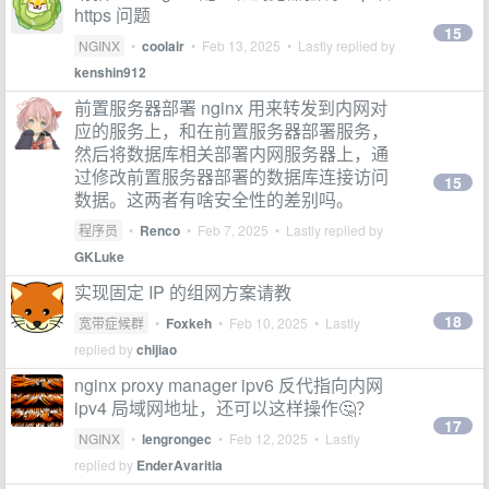
https 问题
15
NGINX
•
coolair
•
Feb 13, 2025
• Lastly replied by
kenshin912
前置服务器部署 nginx 用来转发到内网对
应的服务上，和在前置服务器部署服务，
然后将数据库相关部署内网服务器上，通
过修改前置服务器部署的数据库连接访问
15
数据。这两者有啥安全性的差别吗。
程序员
•
Renco
•
Feb 7, 2025
• Lastly replied by
GKLuke
实现固定 IP 的组网方案请教
18
宽带症候群
•
Foxkeh
•
Feb 10, 2025
• Lastly
replied by
chijiao
nginx proxy manager ipv6 反代指向内网
ipv4 局域网地址，还可以这样操作🤔？
17
NGINX
•
lengrongec
•
Feb 12, 2025
• Lastly
replied by
EnderAvaritia