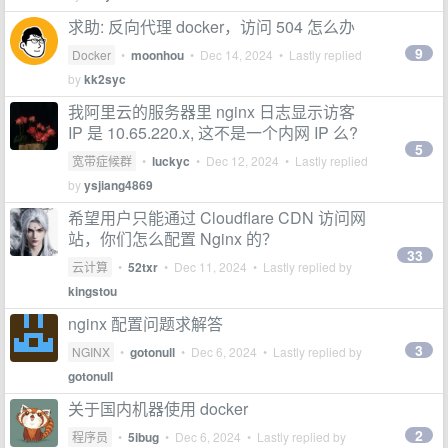
求助: 反向代理 docker，访问 504 怎么办
9
Docker
•
moonhou
•
Dec 14, 2024
• Lastly replied
by
kk2syc
我阿里云的服务器里 nginx 日志显示访客
IP 是 10.65.220.x, 这不是一个内网 IP 么?
5
宽带症候群
•
luckyc
•
Dec 12, 2024
• Lastly replied
by
ysjiang4869
希望用户只能通过 Cloudflare CDN 访问网
站，你们怎么配置 Nginx 的？
33
云计算
•
52txr
•
Dec 11, 2024
• Lastly replied by
kingstou
nginx 配置问题求解答
3
NGINX
•
gotonull
•
Dec 6, 2024
• Lastly replied by
gotonull
关于国内机器使用 docker
2
程序员
•
5ibug
•
Dec 6, 2024
• Lastly replied by