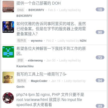
提供一个自己部署的 DOH
15
DNS
•
BSYCRRFV
•
Feb 3
• Lastly replied by
BSYCRRFV
如何优雅的告诉同事阿里买的域名、虽然
已经备案，但是在字节的服务器上使用需
90
要备案接入？
程序员
•
wynemo
•
Feb 2
• Lastly replied by
hi2hi
希望各位大神解答一下我找不到工作的原
因。
73
求职
•
eldenwong
•
Jan 30
• Lastly replied by
Kazetachinu
我写的工具上阮一峰周刊了🥳
54
程序员
•
MagicCoder
•
Jan 19
• Lastly replied by
Govin
php74-fpm 加 nginx, PHP 文件只要不是
root /var/www/html 就提示 No input file
specified.求大佬看看
23