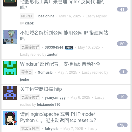
他图形化工具）来管理 nginx 反向代理的
吗？
41
NGINX
•
baalchina
•
May 16, 2025
• Lastly replied
by
xiaoz
不把域名解析到公网 能用公网 IP 搭建网站
吗
20
宽带症候群
•
383394544
•
May 10, 2025
•
PRO
Lastly replied by
zuotun
Windsurf 反代配置，支持 tab 自动补全
1
程序员
•
Ggmusic
•
May 7, 2025
• Lastly replied by
jenhe
关于运营商扫描 http
19
宽带症候群
•
yxmyxmyyy
•
May 6, 2025
• Lastly
replied by
feixiangde110
请问 nginx/apache 或者 PHP /node/
Python /...，能主动返回 tcp reset 么？
18
宽带症候群
•
fairytale
•
May 7, 2025
• Lastly