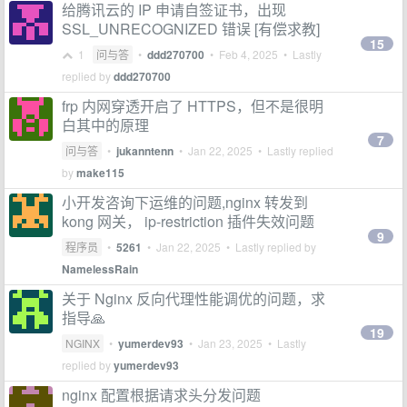
给腾讯云的 IP 申请自签证书，出现
SSL_UNRECOGNIZED 错误 [有偿求教]
15
1
问与答
•
ddd270700
•
Feb 4, 2025
• Lastly
replied by
ddd270700
frp 内网穿透开启了 HTTPS，但不是很明
白其中的原理
7
问与答
•
jukanntenn
•
Jan 22, 2025
• Lastly replied
by
make115
小开发咨询下运维的问题,nginx 转发到
kong 网关， ip-restriction 插件失效问题
9
程序员
•
5261
•
Jan 22, 2025
• Lastly replied by
NamelessRain
关于 Nginx 反向代理性能调优的问题，求
指导🙏
19
NGINX
•
yumerdev93
•
Jan 23, 2025
• Lastly
replied by
yumerdev93
nginx 配置根据请求头分发问题