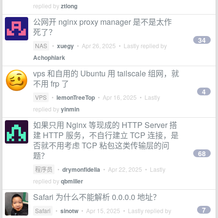
replied by
ztlong
公网开 nginx proxy manager 是不是太作
死了？
34
NAS
•
xuegy
•
Apr 26, 2025
• Lastly replied by
Achophiark
vps 和自用的 Ubuntu 用 tailscale 组网，就
不用 frp 了
4
VPS
•
lemonTreeTop
•
Apr 16, 2025
• Lastly
replied by
yinmin
如果只用 Nginx 等现成的 HTTP Server 搭
建 HTTP 服务，不自行建立 TCP 连接，是
否就不用考虑 TCP 粘包这类传输层的问
68
题？
程序员
•
drymonfidelia
•
Apr 22, 2025
• Lastly
replied by
qbmiller
Safari 为什么不能解析 0.0.0.0 地址？
7
Safari
•
sinotw
•
Apr 15, 2025
• Lastly replied by