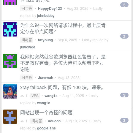
3
问与答
•
HappyDay123
•
Aug 22, 2025
• Lastly
replied by
johnbobby
为什么说一次网络请求过程中，最上层肯
定存在单点问题？
2
问与答
•
fatyoung
•
Sep 6, 2025
• Lastly replied by
julyclyde
我网站突然就谷歌浏览器红色警告了，是
不是教程有毒，各位大佬可以帮看下吗，
谢谢
问与答
•
Junewah
•
Aug 13, 2025
xray fallback 问题，有偿 100 块，速来。
3
1
VPS
•
wang1c
•
Aug 11, 2025
• Lastly
replied by
wang1c
网站出现一个奇怪的问题
3
1
问与答
•
aeucon
•
Aug 10, 2025
• Lastly
replied by
googlefans