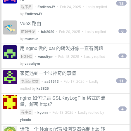
18
程序员
•
EndlessJY
•
Feb 24, 2025
• Lastly replied
by
EndlessJY
Vue3 路由
6
前端开发
•
fub2020
•
Feb 20, 2025
• Lastly replied
by
murmur
用 nginx 做的 xai 的转发好像一直有问题
4
NGINX
•
vacuitym
•
Feb 18, 2025
• Lastly replied
by
vacuitym
家宽遇到一个很神奇的事情
11
宽带症候群
•
aa51513
•
Feb 17, 2025
• Lastly
replied by
ks3825
nginx 如何记录 SSLKeyLogFile 格式的流
量，解密 https？
4
程序员
•
kyonn
•
Feb 13, 2025
• Lastly replied by
yinmin
请教一个 Nginx 配置和浏览器强制 http 转