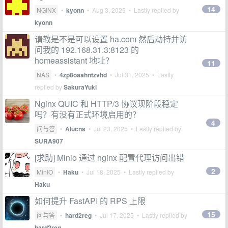
14
NGINX
•
kyonn
•
Aug 3, 2025
• Lastly replied by
kyonn
请教是不是可以设置 ha.com 然后劫持并访
问我的 192.168.31.3:8123 的
homeassistant 地址？
11
NAS
•
4zp8oaahntzvhd
•
Jul 31, 2025
• Lastly
replied by
SakuraYuki
Nginx QUIC 和 HTTP/3 协议现阶段稳定
吗？有没有正式环境启用的？
4
问与答
•
Alucns
•
Jul 23, 2025
• Lastly replied by
SURA907
[求助] Minio 通过 nginx 配置代理访问出错
2
MinIO
•
Haku
•
Jul 18, 2025
• Lastly replied by
Haku
如何提升 FastAPI 的 RPS 上限
15
问与答
•
hard2reg
•
Jul 17, 2025
• Lastly replied by
hard2reg