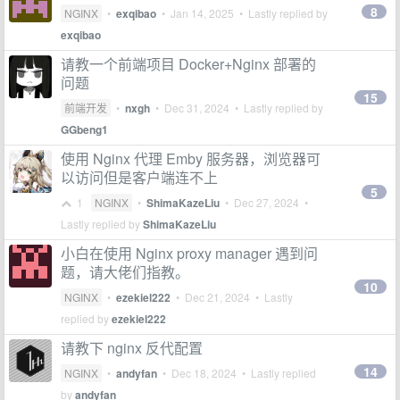
8
NGINX
•
exqibao
•
Jan 14, 2025
• Lastly replied by
exqibao
请教一个前端项目 Docker+Nginx 部署的
问题
15
前端开发
•
nxgh
•
Dec 31, 2024
• Lastly replied by
GGbeng1
使用 Nginx 代理 Emby 服务器，浏览器可
以访问但是客户端连不上
5
1
NGINX
•
ShimaKazeLiu
•
Dec 27, 2024
•
Lastly replied by
ShimaKazeLiu
小白在使用 Nginx proxy manager 遇到问
题，请大佬们指教。
10
NGINX
•
ezekiel222
•
Dec 21, 2024
• Lastly
replied by
ezekiel222
请教下 nginx 反代配置
14
NGINX
•
andyfan
•
Dec 18, 2024
• Lastly replied
by
andyfan