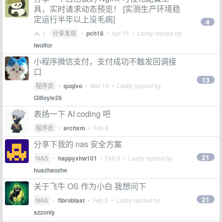
具，实时请求动态预览！ [实测生产环境稳
定运行半年以上没毛病]
4
1
分享发现
•
pch18
•
Apr 16
• Lastly replied by
iwolfor
小程序微信支付，支付成功不触发回调接
口
13
程序员
•
quqivo
•
Mar 19
• Lastly replied by
Gilfoyle26
表扬一下 AI coding 吧
程序员
•
archxm
•
Feb 6
分享下我的 nas 安全方案
21
NAS
•
happyxhw101
•
Feb 6
• Lastly replied by
huazhaozhe
关于飞牛 OS 作为小白 我想问下
21
NAS
•
fibroblast
•
Feb 3
• Lastly replied by
szzonly