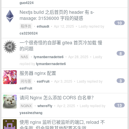
guo4224
Nextjs build 之后首页的 header 有 s-
maxage: 31536000 字段的疑惑
10
程序员
•
ethusdt
•
Apr 12, 2025
• Lastly replied by
cs3230524
一个很奇怪的自部署 gitea 首页冷加载 慢
的问题
8
NAS
•
lymanbernadette6
•
Apr 28, 2025
• Lastly
replied by
lymanbernadette6
服务器 nginx 配置
3
问与答
•
eatFruit
•
Apr 3, 2025
• Lastly replied by
eatFruit
请问 Nginx 怎么添加 CORS 白名单？
13
NGINX
•
whereFly
•
Apr 2, 2025
• Lastly replied by
yassinezhang
使用 nginx 监听已被监听的端口, reload 不
会失败, 但会导致其他配置不生效.