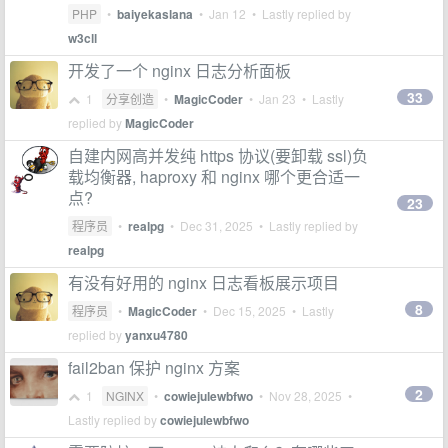
PHP
•
baiyekaslana
•
Jan 12
• Lastly replied by
w3cll
开发了一个 nginx 日志分析面板
33
1
分享创造
•
MagicCoder
•
Jan 23
• Lastly
replied by
MagicCoder
自建内网高并发纯 https 协议(要卸载 ssl)负
载均衡器, haproxy 和 nginx 哪个更合适一
点?
23
程序员
•
realpg
•
Dec 31, 2025
• Lastly replied by
realpg
有没有好用的 nginx 日志看板展示项目
8
程序员
•
MagicCoder
•
Dec 15, 2025
• Lastly
replied by
yanxu4780
fail2ban 保护 nginx 方案
2
1
NGINX
•
cowiejulewbfwo
•
Nov 28, 2025
•
Lastly replied by
cowiejulewbfwo