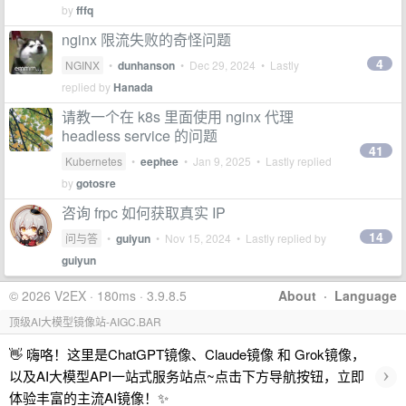
by
fffq
nginx 限流失败的奇怪问题
4
NGINX
•
dunhanson
•
Dec 29, 2024
• Lastly
replied by
Hanada
请教一个在 k8s 里面使用 nginx 代理
headless service 的问题
41
Kubernetes
•
eephee
•
Jan 9, 2025
• Lastly replied
by
gotosre
咨询 frpc 如何获取真实 IP
14
问与答
•
guiyun
•
Nov 15, 2024
• Lastly replied by
guiyun
© 2026 V2EX · 180ms · 3.9.8.5
About
·
Language
顶级AI大模型镜像站-AIGC.BAR
👋 嗨咯！这里是ChatGPT镜像、Claude镜像 和 Grok镜像，
›
以及AI大模型API一站式服务站点~点击下方导航按钮，立即
体验丰富的主流AI镜像！✨