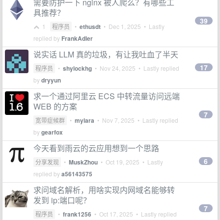
需要防护一下 nginx 被人爬么？有哪些工
具推荐？
39
1
程序员
•
ethusdt
•
Dec 1, 2025
• Lastly
replied by
FrankAdler
说实话 LLM 真的垃圾，有让我吐血了半天
17
程序员
•
shylockhg
•
Nov 24, 2025
• Lastly replied
by
dryyun
求一个通过阿里云 ECS 中转流量访问远端
WEB 的方案
7
宽带症候群
•
mylara
•
Nov 7, 2025
• Lastly replied
by
gearfox
今天看到雨云的云应用想到一个思路
6
分享发现
•
MuskZhou
•
Oct 19, 2025
• Lastly
replied by
a56143575
求问域名解析，用啥实现内网域名能够转
发到 ip:端口呢？
7
程序员
•
frank1256
•
Oct 17, 2025
• Lastly replied