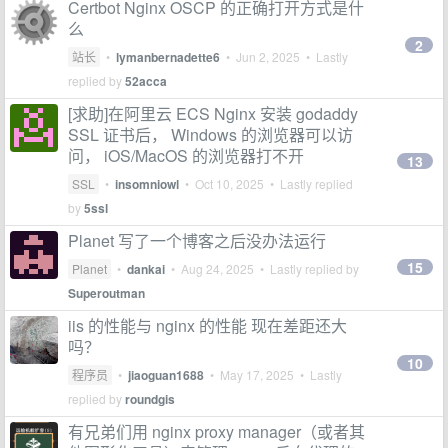
Certbot Nginx OSCP 的正确打开方式是什
么
2
站长
•
lymanbernadette6
•
Jun 2, 2025
• Lastly
replied by
52acca
[求助]在阿里云 ECS Nginx 安装 godaddy
SSL 证书后， Windows 的浏览器可以访
问， iOS/MacOS 的浏览器打不开
13
SSL
•
insomniowl
•
Oct 10, 2025
• Lastly replied
by
5ssl
Planet 写了一个博客之后没办法运行
15
Planet
•
dankai
•
Aug 24, 2025
• Lastly replied by
Superoutman
iis 的性能与 nginx 的性能 现在差距还大
吗？
10
程序员
•
jiaoguan1688
•
May 17, 2025
• Lastly
replied by
roundgis
有兄弟们用 nginx proxy manager（或者其