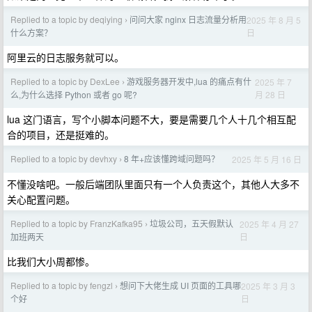
Replied to a topic by deqiying
问问大家 nginx 日志流量分析用
2025 年 8 月 5
›
日
什么方案？
阿里云的日志服务就可以。
Replied to a topic by DexLee
游戏服务器开发中,lua 的痛点有什
2025 年 7
›
月 28 日
么,为什么选择 Python 或者 go 呢?
lua 这门语言，写个小脚本问题不大，要是需要几个人十几个相互配
合的项目，还是挺难的。
Replied to a topic by devhxy
8 年+应该懂跨域问题吗？
2025 年 5 月 16 日
›
不懂没啥吧。一般后端团队里面只有一个人负责这个，其他人大多不
关心配置问题。
Replied to a topic by FranzKafka95
垃圾公司，五天假默认
2025 年 4 月 27
›
日
加班两天
比我们大小周都惨。
Replied to a topic by fengzl
想问下大佬生成 UI 页面的工具哪
2025 年 3 月 3
›
日
个好