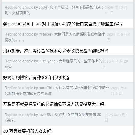
Replied to a topic by sticki
接了个私活，分享下我是如何从 0
2025 年 12 月
›
11 日
到 1 交付项目的
@
sticki
可以问下 up 对于微信小程序的接口安全做了哪些工作吗
Replied to a topic by jmercer
大佬们是怎么延缓脱发或者治疗
2025 年 9 月 6
›
日
脱发的。。。
用非加米，然后等待基金技术可以修改脱发基因彻底根治
Replied to a topic by liuzhiyong
大龄程序员的一些工作上的
2025 年 4 月 20
›
日
感受
好简洁的博客，有种 90 年代的味道
Replied to a topic by pureGirl
为什么有的程序员能把很简单的业
2025 年 4
›
月 2 日
务逻辑抽象成超级复杂的系统
互联网不就是把简单的名词抽象不说人话显得高大上吗
Replied to a topic by levin56
谈了快 10 年的女朋友要求 30
2025 年 3 月 1
›
日
万彩礼
30 万等着买机器人女友吧