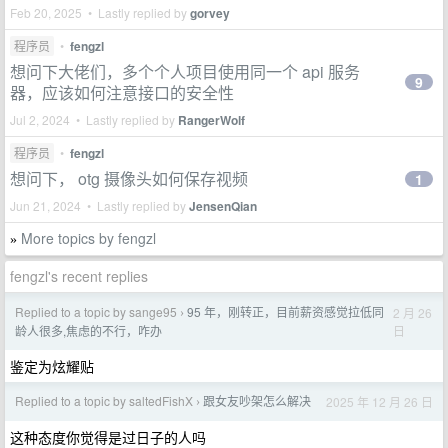
Feb 20, 2025 • Lastly replied by
gorvey
程序员
•
fengzl
想问下大佬们，多个个人项目使用同一个 api 服务
9
器，应该如何注意接口的安全性
Jul 2, 2024 • Lastly replied by
RangerWolf
程序员
•
fengzl
想问下， otg 摄像头如何保存视频
1
Jun 21, 2024 • Lastly replied by
JensenQian
More topics by fengzl
»
fengzl's recent replies
Replied to a topic by sange95
95 年，刚转正，目前薪资感觉拉低同
2 月 26
›
日
龄人很多,焦虑的不行，咋办
鉴定为炫耀贴
Replied to a topic by saltedFishX
跟女友吵架怎么解决
2025 年 12 月 26 日
›
这种态度你觉得是过日子的人吗