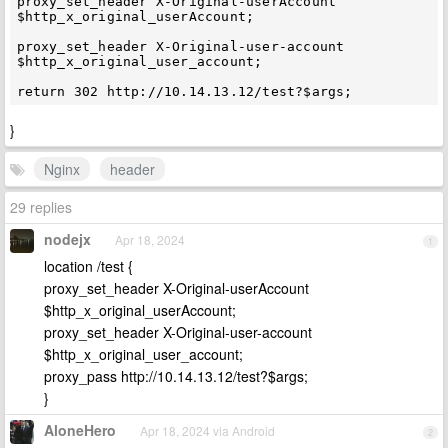
proxy_set_header X-Original-userAccount 
$http_x_original_userAccount;

proxy_set_header X-Original-user-account 
$http_x_original_user_account;

}
Nginx
header
29 replies
nodejx
Apr 18, 2024
1
location /test {
proxy_set_header X-Original-userAccount
$http_x_original_userAccount;
proxy_set_header X-Original-user-account
$http_x_original_user_account;
proxy_pass http://10.14.13.12/test?$args;
}
AloneHero
Apr 18, 2024 via Android
2