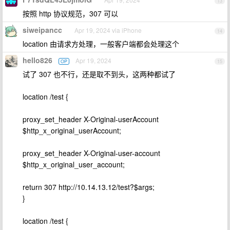
13
按照 http 协议规范，307 可以
siweipancc
Apr 19, 2024 via iPhone
14
location 由请求方处理，一般客户端都会处理这个
hello826
Apr 19, 2024
OP
15
试了 307 也不行，还是取不到头，这两种都试了
location /test {
proxy_set_header X-Original-userAccount
$http_x_original_userAccount;
proxy_set_header X-Original-user-account
$http_x_original_user_account;
return 307 http://10.14.13.12/test?$args;
}
location /test {