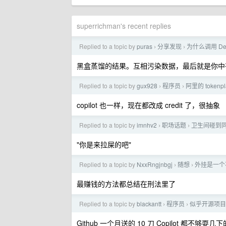
superrichman's recent replies
Replied to a topic by
puras
分享发现
为什么调用 De
›
›
黑盒蒸馏的结果。互相污染数据，最后就是你中
Replied to a topic by
gux928
程序员
阿里的 token
›
›
copilot 也一样，现在都改成 credit 了，很抽象
Replied to a topic by
imnhv2
职场话题
卫生间碰到
›
›
"你是来拉屎的吧"
Replied to a topic by
NxxRngjnbgj
随想
外挂是一个
›
›
最赚钱的方法都总结在刑法里了
Replied to a topic by
blackantt
程序员
似乎开源项目
›
›
Github 一个月送的 10 刀 Copilot 都不够耍几下