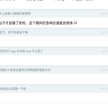
天上班被人推倒的事情吧
Jul 2
看前两天帖子才加强了安检，这个期间应急响应速度会很快 🐶
宝刀，却不知道该干嘛
Jul 1
突然农行 app 检测到 root 不让用了
Jul 
后端的人来说说重构迁移数据库难度大吗
Jun 2
G，有啥办法清理一下呢
Jun 2