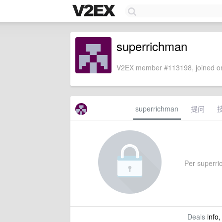
superrichman
V2EX member #113198, joined on
superrichman
提问
Per superric
Deals
info,