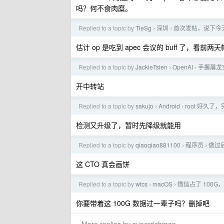
吗？何不食肉糜。
Replied to a topic by
TieSg
深圳
首次发帖，说下今
›
›
估计 op 是吃到 apec 会议的 buff 了，
Replied to a topic by
JackieTsien
OpenAI
手握屠龙
›
›
开中转站
Replied to a topic by
sakujo
Android
root 好久了，
›
›
检测又升级了，暂时先降级就能用
Replied to a topic by
qiaoqiao881100
程序员
做过
›
›
这 CTO 真会画饼
Replied to a topic by
wtcs
macOS
微信占了 100
›
›
你要带着这 100G 数据过一辈子吗？删掉吧