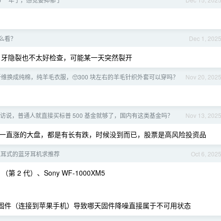
么看？
Dec 1, 202
牙隐裂也不太好检查，可能某一天突然裂开
维换成纯棉，纯羊毛衣服，🥺300 块左右的羊毛针织外套可以穿吗？
Nov 20, 202
访说，普通人就直接买标普 500 基金就够了，国内有这类基金吗？
Nov 13, 202
一直涨的大盘，都是有长有跌，时候没到而已，股票是高风险投资品
入耳式的蓝牙耳机求推荐
Oct 6, 202
 （第 2 代）、Sony WF-1000XM5
 会自动升级固件（连接到苹果手机）导致哪天固件降噪直接属于不可用状态