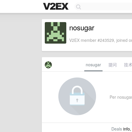
nosugar
V2EX member #243529, joined on
nosugar
提问
技
Per nosugar'
Deals
info,