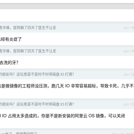
看牙痛，医院躺了四天了医生不让走
Jun 1
已经有炎症了
看牙痛，医院躺了四天了医生不让走
Jun 1
去洗的牙？
 UI 的朋友吗？这玩意是不是时不时将磁盘 IO 打满？
Jun 1
像，应该是做镜像的工程师没压测，跑几天 IO 非常容易超标，导致卡死，几乎不
 UI 的朋友吗？这玩意是不是时不时将磁盘 IO 打满？
Jun 1
lctl IO 占用太多造成的，你是不是新安装的阿里云 OS 镜像，可以关闭
ap 一年了，感觉要抑郁了
Dec 15, 202