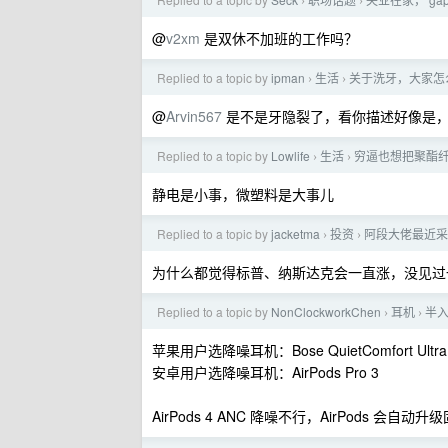
›
›
@
v2xm
是双休不加班的工作吗？
Replied to a topic by
ipman
生活
关于洗牙，大家怎
›
›
@
Arvin567
是不是牙隐裂了，看你描述好像是，
Replied to a topic by
Lowlife
生活
穷逼也想把聚酯纤
›
›
静电是小事，微塑料是大事儿
Replied to a topic by
jacketma
投资
阿段大佬最近采
›
›
为什么都觉得标普、纳斯达克会一直涨，没见过
Replied to a topic by
NonClockworkChen
耳机
半
›
›
苹果用户选降噪耳机：Bose QuietComfort Ultra
安卓用户选降噪耳机：AirPods Pro 3
AirPods 4 ANC 降噪不行，AirPods