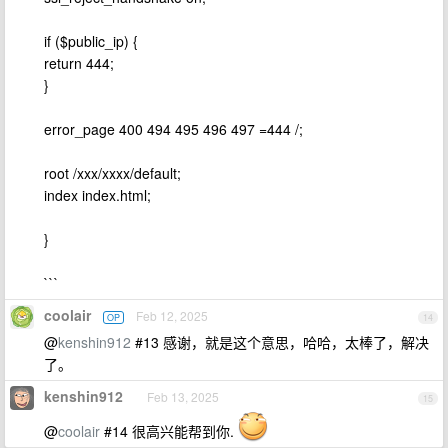
if ($public_ip) {
return 444;
}
error_page 400 494 495 496 497 =444 /;
root /xxx/xxxx/default;
index index.html;
}
```
coolair
Feb 12, 2025
OP
14
@
kenshin912
#13 感谢，就是这个意思，哈哈，太棒了，解决
了。
kenshin912
Feb 13, 2025
15
@
coolair
#14 很高兴能帮到你.