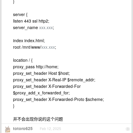
}
server {
listen 443 ssl http2;
server_name
xxx.xxx
;
index index.html;
root /mnt/www/
xxx.xxx
;
location / {
proxy_pass http://home;
proxy_set_header Host $host;
proxy_set_header X-Real-IP $remote_addr;
proxy_set_header X-Forwarded-For
$proxy_add_x_forwarded_for;
proxy_set_header X-Forwarded-Proto $scheme;
}
并不会出现你说的这个问题
totoro625
Feb 12, 2025
3