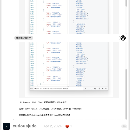
curiousjude
Apr 2, 2024
1
16