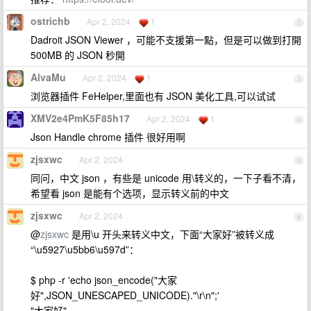
ostrichb
Apr 2, 2024
1
2
Dadroit JSON Viewer ，可能不支援第一點，但是可以做到打開
500MB 的 JSON 秒開
AlvaMu
Apr 2, 2024
1
3
浏览器插件 FeHelper,里面也有 JSON 美化工具,可以试试
XMV2e4PmK5F85h17
Apr 2, 2024
1
4
Json Handle chrome 插件 很好用啊
zjsxwc
Apr 2, 2024
5
同问，中文 json ，有些是 unicode 用\转义的，一下子看不清，
希望看 json 是能有个选项，显示转义前的中文
zjsxwc
Apr 2, 2024
6
@
zjsxwc
是用\u 开头来转义中文，下面“大家好”被转义成
“\u5927\u5bb6\u597d”：
$ php -r 'echo json_encode("大家
好",JSON_UNESCAPED_UNICODE)."\r\n";'
"大家好"