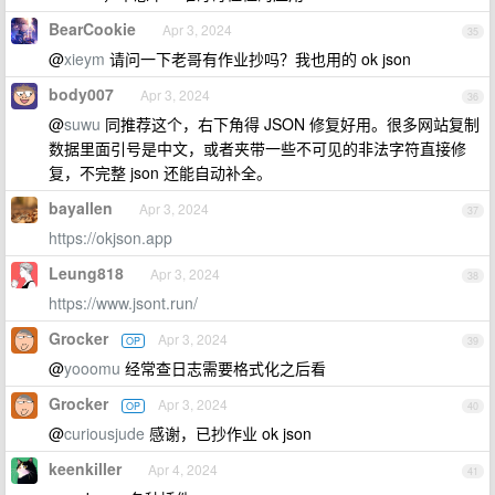
BearCookie
Apr 3, 2024
35
@
xieym
请问一下老哥有作业抄吗？我也用的 ok json
body007
Apr 3, 2024
36
@
suwu
同推荐这个，右下角得 JSON 修复好用。很多网站复制
数据里面引号是中文，或者夹带一些不可见的非法字符直接修
复，不完整 json 还能自动补全。
bayallen
Apr 3, 2024
37
https://okjson.app
Leung818
Apr 3, 2024
38
https://www.jsont.run/
Grocker
Apr 3, 2024
OP
39
@
yooomu
经常查日志需要格式化之后看
Grocker
Apr 3, 2024
OP
40
@
curiousjude
感谢，已抄作业 ok json
keenkiller
Apr 4, 2024
41