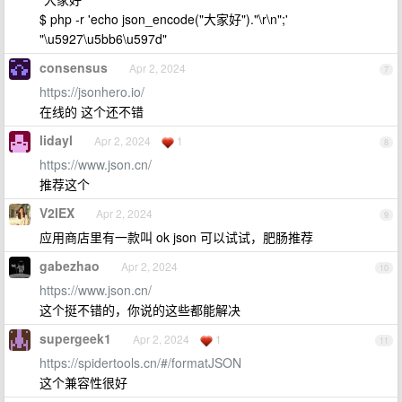
$ php -r 'echo json_encode("大家好")."\r\n";'
"\u5927\u5bb6\u597d"
consensus
Apr 2, 2024
7
https://jsonhero.io/
在线的 这个还不错
lidayl
Apr 2, 2024
1
8
https://www.json.cn/
推荐这个
V2IEX
Apr 2, 2024
9
应用商店里有一款叫 ok json 可以试试，肥肠推荐
gabezhao
Apr 2, 2024
10
https://www.json.cn/
这个挺不错的，你说的这些都能解决
supergeek1
Apr 2, 2024
1
11
https://spidertools.cn/#/formatJSON
这个兼容性很好