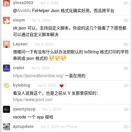
yinxs2003
Apr 2, 2024
21
@
AlvaMu
FeHelper Json 格式化确实好用，而且跨平台
xieym
Apr 2, 2024
22
ok json 可以，支持自定义脚本，你说的这几个我看了下感觉都
可以通过自定义脚本解决
Laysan
Apr 2, 2024
23
借楼问一下有没有什么好办法把默认的 toString 格式打印的字符
串转成 json 格式的
craiet
Apr 2, 2024
24
https://jsoneditoronline.org/
一直在用的
kylebing
Apr 2, 2024
2
25
看没人说我这个，也是之前从 V 友那里获知的：
https://www.jsont.run/
qwertyiuop
Apr 2, 2024
26
vscode 一个 app 梭哈
aptupdate
Apr 2, 2024 via iPhone
27