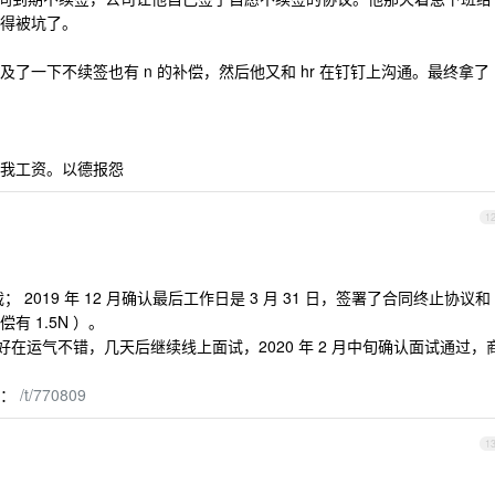
得被坑了。
了一下不续签也有 n 的补偿，然后他又和 hr 在钉钉上沟通。最终拿了
我工资。以德报怨
1
裁； 2019 年 12 月确认最后工作日是 3 月 31 日，签署了合同终止协议和
有 1.5N ）。
情，好在运气不错，几天后继续线上面试，2020 年 2 月中旬确认面试通过，
子：
/t/770809
1