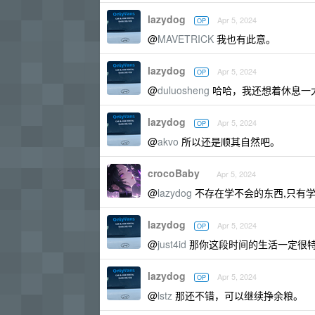
lazydog
Apr 5, 2024
OP
@
MAVETRICK
我也有此意。
lazydog
Apr 5, 2024
OP
@
duluosheng
哈哈，我还想着休息一
lazydog
Apr 5, 2024
OP
@
akvo
所以还是顺其自然吧。
crocoBaby
Apr 5, 2024
@
lazydog
不存在学不会的东西,只有
lazydog
Apr 5, 2024
OP
@
just4id
那你这段时间的生活一定很
lazydog
Apr 5, 2024
OP
@
lstz
那还不错，可以继续挣余粮。