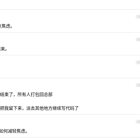
1
点焦虑。
2
起来。
2
。
2
结束了，所有人打包回总部
把我留下来，派去其他地方继续写代码了
2
如何减轻焦虑。