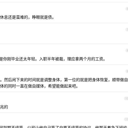
休息还是蛮难的，睁眼就是债。
是你刚毕业还太年轻。入职半年被裁，理应拿两个月的工资。
。然后闲下来的时间就是调整身体，第一位的就是把身体恢复，顺带做自
体的同时一直在做自媒体，希望能做起来吧。
1
兆的
1
同到期不续签，公司让他自己签了自愿不续签的协议。他那天着急下班给