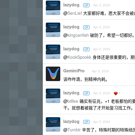
lazydog
Apr 5, 2024
OP
@
SenLief
大家都好难，愿大家不会被
lazydog
Apr 5, 2024
OP
@
kingcanfish
破防了，希望一切都好
lazydog
Apr 5, 2024
OP
@
KookSpookk
身体还是很重要的，期
GeminiPro
Apr 5, 2024
该咋咋滴，别精神内耗。
lazydog
1
Apr 5, 2024
OP
@
billlee
确实有征兆，+1 老板都怕的要
干。就想着被裁了才开始复习找工作。
lazydog
Apr 5, 2024
OP
@
Tumblr
辛苦了，特殊时期的特殊经