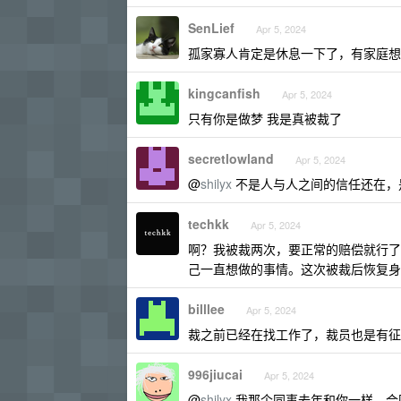
SenLief
Apr 5, 2024
孤家寡人肯定是休息一下了，有家庭想
kingcanfish
Apr 5, 2024
只有你是做梦 我是真被裁了
secretlowland
Apr 5, 2024
@
shilyx
不是人与人之间的信任还在，
techkk
Apr 5, 2024
啊？我被裁两次，要正常的赔偿就行了
己一直想做的事情。这次被裁后恢复身
billlee
Apr 5, 2024
裁之前已经在找工作了，裁员也是有征
996jiucai
Apr 5, 2024
@
shilyx
我那个同事去年和你一样，合