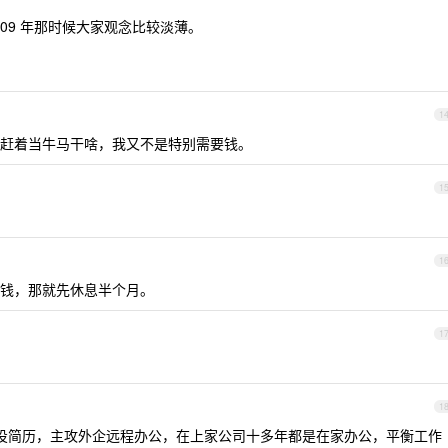
009 年那时候大家观念比较淡薄。
1
赶着当牛马干啥，我又不是特别需要钱。
1
1
钱，那就先休息半个月。
1
1
近在投简历，主攻外企远程办公，在上家公司十多年都是在家办公，平衡工作