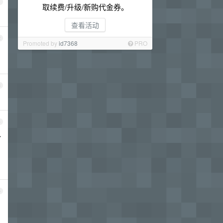
1
取续费/升级/新购代金券。
查看活动
2
Promoted by
id7368
PRO
3
4
外
5