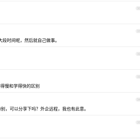
3
3
大段时间呢，然后就自己做事。
3
3
学得慢和学得快的区别
3
特别，可以分享下吗？外企远程，我也有此意。
3