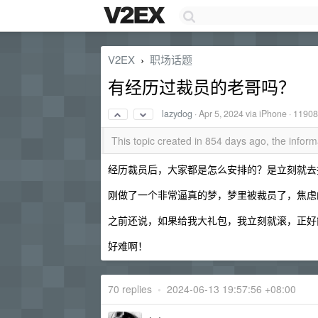
V2EX
职场话题
›
有经历过裁员的老哥吗？
lazydog
·
Apr 5, 2024
via iPhone · 11908
This topic created in 854 days ago, the info
经历裁员后，大家都是怎么安排的？是立刻就去
刚做了一个非常逼真的梦，梦里被裁员了，焦虑
之前还说，如果给我大礼包，我立刻就滚，正好
好难啊！
70 replies
•
2024-06-13 19:57:56 +08:00