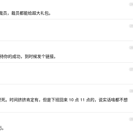
2
裁员，裁员都能给超大礼包。
2
。
2
待你的成功，到时候发个链接。
2
2
死。时间挤挤肯定有，但是下班回来 10 点 11 点的，说实话啥都不想
2
历。