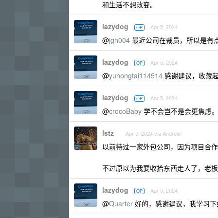
和生活不想改变。
lazydog
Apr 5, 2024
OP
@
jgh004
最近公司在裁员，所以是有
lazydog
Apr 5, 2024
OP
@
yuhongtai114514
感谢建议，收藏
lazydog
Apr 5, 2024
OP
@
crocoBaby
学不会岂不是会更焦虑
lstz
Apr 5, 2024 via Android
以前待过一家外包公司，因为项目合作
不过原以为我要收拾东西走人了，老板
lazydog
Apr 5, 2024
OP
@
Quarter
好的，感谢建议，我学习下