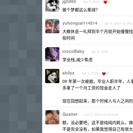
jgh004
3
Apr 5, 2024
做个梦都这么蕉绿？
yuhongtai114514
Apr 5, 2024 via iPh
大概休息一礼拜到半个月就开始慢慢找了
些时间
crocoBaby
Apr 5, 2024
学全栈,减少焦虑
shilyx
9
Apr 5, 2024
09 年第一次被裁，毕业入职半年，
多拿了一个月工资的现金走人了
现在回想起来，那个时候人与人之间的
Quarter
Apr 5, 2024 via Android
额，没必要吧，这不是纯纯内耗么，做
不是完全没有，如果我觉得自己有很大