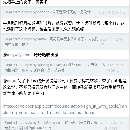
先把手上的卖了，再买呗
Replied to a topic by aababc
关于连续订阅的业务设计
2025 年 2 月 6 日
›
苹果的扣款周期没法控制啊，就算我想延长下次扣款时间也不行，我
也遇到了这个问题，楼主后来是怎么实现的呢
Replied to a topic by xinz4l
网易云年度报告出来了，友友们
2024 年 12 月
›
27 日
的年度歌手是谁
@
msywkylemon
哈哈哈我也是
Replied to a topic by yuhongtai114514
海外 ios app，开发主体
2024 年 10
›
月 29 日
切换问题，用户 id 迁移的问题，想请教一下
@
none
问了下 ios 的开发说是公司主体变了得走转移，查了 gpt 也是
这么说，不能只换开发者账号的主体。而转移就要求开发者重新获取
新主体下的苹果用户 id
https://developer.apple.com/documentation/sign_in_with_apple/tran
sferring_your_apps_and_users_to_another_team
Replied to a topic by BlackSnow
win 10 后续也不支持更新了，
2024 年 10
›
月 20 日
大家桌面端打算转到 win 11 吗