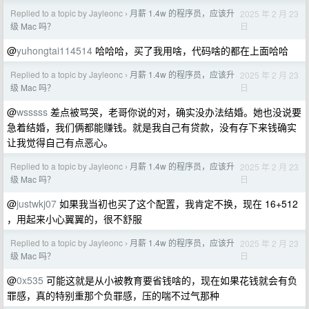
Replied to a topic by Jayleonc
月薪 1.4w 的程序员，应该升
2025 年 2 月 23
›
日
级 Mac 吗？
@
yuhongtai114514
哈哈哈，买了我用啥，代码啥的都在上面哈哈
Replied to a topic by Jayleonc
月薪 1.4w 的程序员，应该升
2025 年 2 月 23
›
日
级 Mac 吗？
@
wsssss
差点被骂哭，老哥你说的对，确实没办法结婚。她也没说要
急着结婚，我们俩都能赚钱。就是我自己有贷款，没有存下来钱确实
让我觉得自己有点恶心。
Replied to a topic by Jayleonc
月薪 1.4w 的程序员，应该升
2025 年 2 月 23
›
日
级 Mac 吗？
@
justwkj07
如果我当初也买了这个配置，我肯定不换，现在 16+512
，用起来小心翼翼的，很不舒服
Replied to a topic by Jayleonc
月薪 1.4w 的程序员，应该升
2025 年 2 月 23
›
日
级 Mac 吗？
@
0x535
可能这就是从小被教育要省钱啥的，现在如果花钱就会有负
罪感，真的特别重那个负罪感，压的喘不过气那种