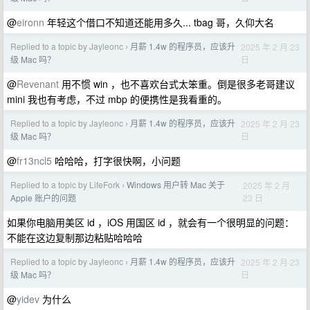
@
eironn
年轻这个借口不知道还能用多久... tbag 哥，久仰大名
Replied to a topic by Jayleonc
月薪 1.4w 的程序员，应该升
2025 年 2 月 23
›
日
级 Mac 吗？
@
Revenant
用不惯 win ，也不喜欢台式太笨重。倒是很多老哥建议
mini 我也有考虑，不过 mbp 的便携性是我看重的。
Replied to a topic by Jayleonc
月薪 1.4w 的程序员，应该升
2025 年 2 月 23
›
日
级 Mac 吗？
@
fr13ncl5
哈哈哈，打字很快啊，小问题
Replied to a topic by LifeFork
Windows 用户转 Mac 关于
2025 年 2 月
›
23 日
Apple 账户的问题
如果你电脑用美区 id ，iOS 用国区 id ，就会有一个很明显的问题：
不能在这边复制那边粘贴哈哈哈
Replied to a topic by Jayleonc
月薪 1.4w 的程序员，应该升
2025 年 2 月 23
›
日
级 Mac 吗？
@
yidev
为什么