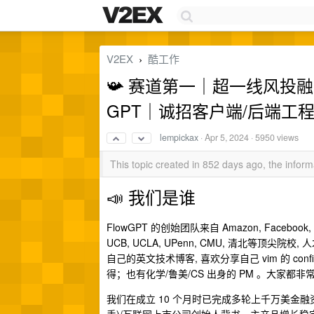
V2EX
酷工作
›
📯 赛道第一｜超一线风投融资
GPT｜诚招客户端/后端工程
lempickax
·
Apr 5, 2024
· 5950 views
This topic created in 852 days ago, the info
📣 我们是谁
FlowGPT 的创始团队来自 Amazon, Faceboo
UCB, UCLA, UPenn, CMU, 清北等顶
自己的英文技术博客, 喜欢分享自己 vim 的 c
得；也有化学/鲁美/CS 出身的 PM 。大家
我们在成立 10 个月时已完成多轮上千万美金融资, 硅谷顶级风