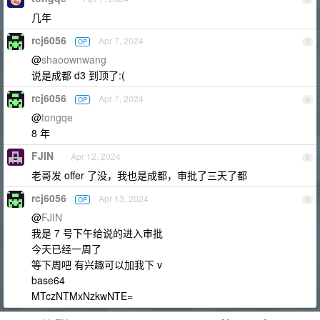
几年
rcj6056
Apr 7, 2024
OP
3
@
shaoownwang
说是成都 d3 到顶了:(
rcj6056
Apr 7, 2024
OP
4
@
tongqe
8 年
FJIN
Apr 12, 2024
5
老哥发 offer 了没，我也是成都，审批了三天了都
rcj6056
Apr 13, 2024
OP
6
@
FJIN
我是 7 号下午给说的进入审批
今天已经一周了
等下周吧 有兴趣可以加我下 v
base64
MTczNTMxNzkwNTE=