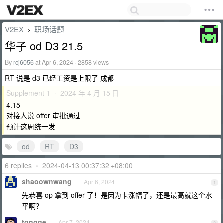
V2EX
职场话题
›
华子 od D3 21.5
By
rcj6056
at Apr 6, 2024 · 2858 views
RT 说是 d3 已经工资是上限了 成都
Supplement 1 · 2024 年 4 月 15 日
4.15
对接人说 offer 审批通过
预计这周统一发
od
RT
D3
6 replies
•
2024-04-13 00:37:32 +08:00
shaoownwang
Apr 6, 2024
1
先恭喜 op 拿到 offer 了！是因为卡涨幅了，还是最高就这个水
平啊？
tongqe
Apr 7, 2024
2