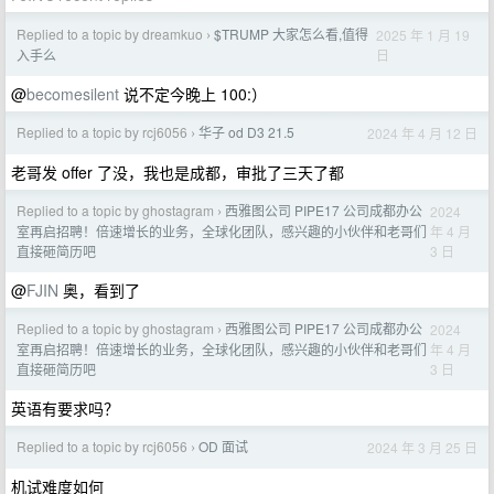
Replied to a topic by dreamkuo
$TRUMP 大家怎么看,值得
2025 年 1 月 19
›
日
入手么
@
becomesilent
说不定今晚上 100:）
Replied to a topic by rcj6056
华子 od D3 21.5
2024 年 4 月 12 日
›
老哥发 offer 了没，我也是成都，审批了三天了都
Replied to a topic by ghostagram
西雅图公司 PIPE17 公司成都办公
2024
›
年 4 月
室再启招聘！倍速增长的业务，全球化团队，感兴趣的小伙伴和老哥们
3 日
直接砸简历吧
@
FJIN
奥，看到了
Replied to a topic by ghostagram
西雅图公司 PIPE17 公司成都办公
2024
›
年 4 月
室再启招聘！倍速增长的业务，全球化团队，感兴趣的小伙伴和老哥们
3 日
直接砸简历吧
英语有要求吗？
Replied to a topic by rcj6056
OD 面试
2024 年 3 月 25 日
›
机试难度如何