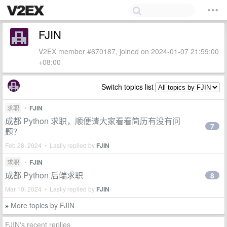
FJIN
V2EX member #670187, joined on 2024-01-07 21:59:00
+08:00
Switch topics list
求职
•
FJIN
成都 Python 求职，顺便请大家看看简历有没有问
7
题？
Feb 28, 2024 • Lastly replied by
FJIN
求职
•
FJIN
成都 Python 后端求职
8
Mar 10, 2024 • Lastly replied by
FJIN
More topics by FJIN
»
FJIN's recent replies