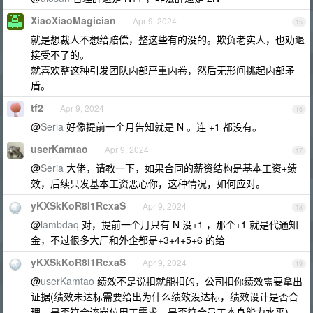
XiaoXiaoMagician
Apr 9, 2024
15
就是想裁人不想给赔偿，整这些有的没的。欺负老实人，也劝退
接受不了的。
就喜欢整这种引发团队内部严重内卷，然后无形间挑起内部矛
盾。
tf2
Apr 9, 2024
16
@
Seria
好像提前一个月告知就是 N 。连 +1 都没有。
userKamtao
Apr 9, 2024
17
@
Seria
大佬，请教一下，如果合同的薪资结构是基本工资+绩
效，后续只发基本工资恶心你，这种情况，如何应对。
yKXSkKoR8I1RcxaS
Apr 9, 2024
18
@
lambdaq
对，提前一个月只有 N 没+1 ，那个+1 就是代通知
金，不过很多大厂和外企都是+3+4+5+6 的给
yKXSkKoR8I1RcxaS
Apr 9, 2024
19
@
userKamtao
绩效不是说扣就能扣的，公司扣你绩效需要拿出
证据(绩效未达标需要给出为什么绩效没达标，绩效设计是否合
理，是否符合该岗位用工需求，是否符合员工本身能力水平)，