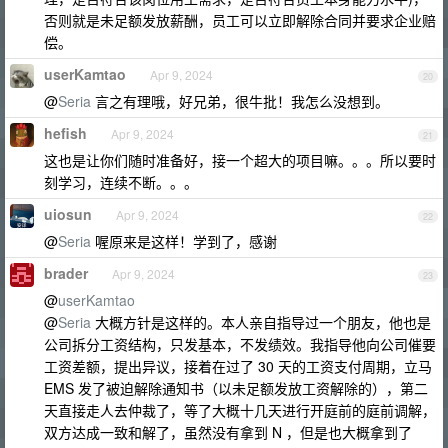
否则就是未足额发放薪酬，员工可以立即解除合同并要求企业赔
偿。
userKamtao
Apr 9, 2024
20
@
Seria
言之有理哦，好兄弟，很牛批！我怎么没想到。
hefish
Apr 9, 2024
21
这也是让你们随时准备好，接一个超大的项目嘛。。。所以要时
刻学习，连续不断。。。
uiosun
Apr 9, 2024
22
@
Seria
喔原来是这样！学到了，感谢
brader
Apr 9, 2024
23
@
userKamtao
@
Seria
大概方针是这样的。本人亲自指导过一个朋友，他也是
公司拆分工资结构，只发基本，不发绩效。我指导他向公司催要
工资差额，提出异议，接着在过了 30 天的工资支付周期，立马
EMS 发了被迫解除通知书（以未足额发放工资解除的），第二
天直接走人去仲裁了，等了大概十几天进行开庭前的庭前调解，
双方达成一致和解了，虽然没有拿到 N ，但是也大概拿到了