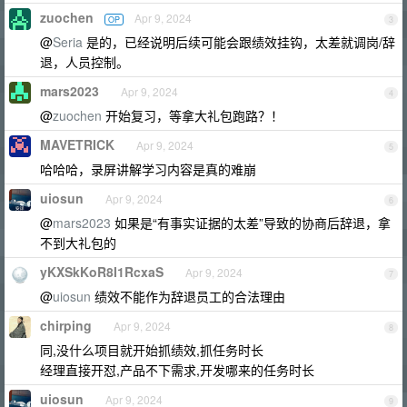
zuochen
Apr 9, 2024
OP
3
@
Seria
是的，已经说明后续可能会跟绩效挂钩，太差就调岗/辞
退，人员控制。
mars2023
Apr 9, 2024
4
@
zuochen
开始复习，等拿大礼包跑路？！
MAVETRICK
Apr 9, 2024
5
哈哈哈，录屏讲解学习内容是真的难崩
uiosun
Apr 9, 2024
6
@
mars2023
如果是“有事实证据的太差”导致的协商后辞退，拿
不到大礼包的
yKXSkKoR8I1RcxaS
Apr 9, 2024
7
@
uiosun
绩效不能作为辞退员工的合法理由
chirping
Apr 9, 2024
8
同,没什么项目就开始抓绩效,抓任务时长
经理直接开怼,产品不下需求,开发哪来的任务时长
uiosun
Apr 9, 2024
9