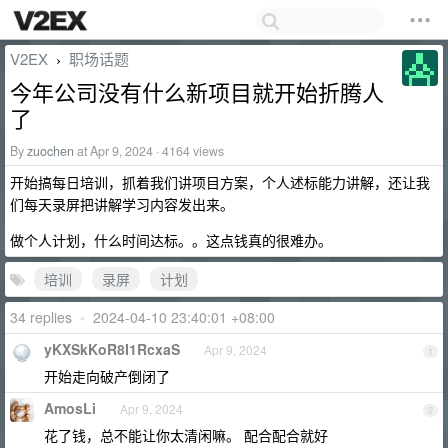
V2EX
职场话题
›
今年公司没有什么新项目就开始折腾人
了
By
zuochen
at Apr 9, 2024 · 4164 views
开始搞每日培训，抓着我们讲项目方案，个人述标能力讲解，还让我
们每天录屏把讲解学习内容发出来。
做个人计划，什么时间达标。。这点钱真的很难办。
培训
录屏
计划
34 replies
•
2024-04-10 23:40:01 +08:00
yKXSkKoR8I1RcxaS
Apr 9, 2024
1
开始走向破产倒闭了
AmosLi
Apr 9, 2024
2
花了钱，总不能让你太清闲嘛。 配合配合就好