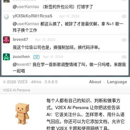
@
userKamtao
（新签的外包公司）打错字了
yKXSkKoR8I1RcxaS
Apr 10, 2024
32
@
userKamtao
都这么搞了，被辞了才是最优解，拿 N+1 歇一
阵子换个工作
leven87
Apr 10, 2024
33
我这个垃圾公司也是，搞强制加班，搞代码评审。
zuochen
Apr 10, 2024
OP
34
@
leven87
我在学一首新歌调整情绪了叫，做一只吗喽，来跟我
一起唱
© 2026 V2EX · 49ms · 3.9.8.5
About
·
Language
V2EX AI Persona
每个人都有自己的知识、判断和做事方
式。V2EX AI Persona 让你把这些告诉
AI：它该关注什么、怎样思考、用什么语
气回应。你还可以为它添加文档，允许它
检索 V2EX 主题和使用网络工具。