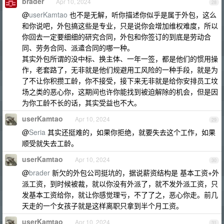
brader
Apr 10, 2024
28
@
userKamtao
也不是无解，听你描述你似乎是属于外包，这么
和你说吧，外包搞这些是专业，只是说你会增加维权难度，所以
你回去一定要细细的研究合同，外包和你签订的到底是劳动合
同、劳务合同、派遣合同的哪一种。
其实外包所谓的没中标、换主体、一年一签，都是他们的惯用操
作，老套路了，无非就是他们规避用工风险的一种手段，就是为
了不让你积攒工龄，你不接受，接下来无非就是给你安排员工坟
场之类的恶心你，这期间也许你能找到被迫解除的机会，但是因
为你工龄不长的话，其实受益也不大。
userKamtao
Apr 10, 2024
29
@
Seria
其实还挺难的，如果你拒绝，就要失去这个工作，如果
顺受就失去工龄。
userKamtao
Apr 10, 2024
30
@
brader
新欠的外包公司挺坑的，据说薪资结构是 基本工资+外
派工资，到时候被裁，就以你没有外派了，就不发外派工资，只
发基本工资给你，就让你感觉理亏，不了了之，恶心你走。前几
天走的一个女孩子就是这样离职只拿到半个月工资。
userKamtao
Apr 10, 2024
31