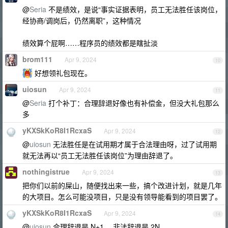
@
Seria
不是绩效，是说“事实证据表明，员工无法胜任该岗位，
经协商/调岗后，仍然离职”，这种情况
绩效算个屁啊……程序员的绩效都是瞎扯淡
brom111
Apr 9, 2024
10
好想领礼包现在。
uiosun
Apr 9, 2024
11
@
Seria
打个补丁：合理辞退好像也有补偿金，但没大礼包那么
多
yKXSkKoR8I1RcxaS
Apr 9, 2024
12
@
uiosun
无法胜任是在试用期才属于合法理由呀，过了试用期
就无法再以“员工无法胜任该岗位”为理由辞退了。
nothingistrue
Apr 9, 2024
13
把你们以前的屎山，随便找出来一些，搞个改进计划，就是几年
的大项目。怎么可能没项目，只是没有领导能看到的项目罢了。
yKXSkKoR8I1RcxaS
Apr 9, 2024
14
@
uiosun
合理辞退是 N+1 ，非法辞退是 2N