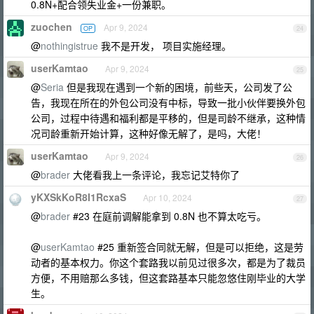
0.8N+配合领失业金+一份兼职。
zuochen
Apr 9, 2024
OP
24
@
nothingistrue
我不是开发， 项目实施经理。
userKamtao
Apr 9, 2024
25
@
Seria
但是我现在遇到一个新的困境，前些天，公司发了公
告，我现在所在的外包公司没有中标，导致一批小伙伴要换外包
公司，过程中待遇和福利都是平移的，但是司龄不继承，这种情
况司龄重新开始计算，这种好像无解了，是吗，大佬！
userKamtao
Apr 9, 2024
26
@
brader
大佬看我上一条评论，我忘记艾特你了
yKXSkKoR8I1RcxaS
Apr 10, 2024
27
@
brader
#23 在庭前调解能拿到 0.8N 也不算太吃亏。
@
userKamtao
#25 重新签合同就无解，但是可以拒绝，这是劳
动者的基本权力。你这个套路我以前见过很多次，都是为了裁员
方便，不用赔那么多钱，但这套路基本只能忽悠住刚毕业的大学
生。