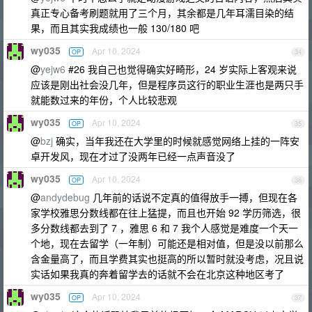
真正专心备考刷题就用了三个月，其余都是几年耳濡目染的结
果，而且其实我成绩也一般 130/180 吧
wy035
Apr 10, 2024
OP
34
@
yejw6
#26 我自己也觉得确实好畸形，24 岁实际上客观来说
应该是刚出社会没几年，但是程序员这行的职业生涯也是两只手
就能数过来的年份，个人比较悲观
wy035
Apr 10, 2024
OP
35
@
bzj
确实，当年我还在大学里的时候就感觉网络上挂的一阵安
卓开发风，现在才过了没两年已经一点声音没了
wy035
Apr 10, 2024
OP
36
@
andydebug
几年前的话说不定真的值得放手一搏，但现在各
家学校雅思分数线都在往上猛提，而且也开始 92 学历筛选，很
多分数线都去到了 7 ，雅思 6 和 7 我个人感觉是难度一个天一
个地，现在去留学（一年制）可能还是相对值，但是没以前那么
含金量高了，而且学费其实也挺高的所以暂时就没考虑，况且说
实话如果我真的奔着留学去的话就不会在北京这种地区考了
wy035
Apr 10, 2024
OP
37