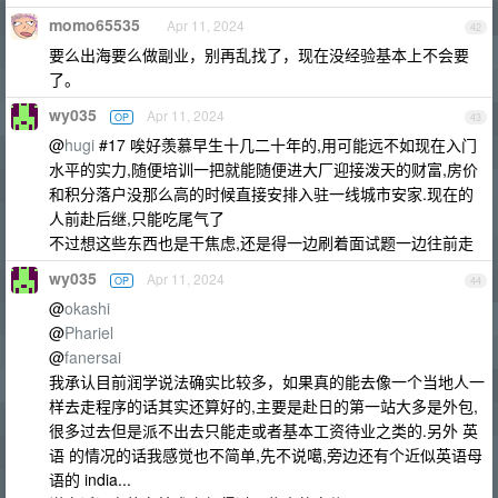
momo65535
Apr 11, 2024
42
要么出海要么做副业，别再乱找了，现在没经验基本上不会要
了。
wy035
Apr 11, 2024
OP
43
@
hugi
#17 唉好羡慕早生十几二十年的,用可能远不如现在入门
水平的实力,随便培训一把就能随便进大厂迎接泼天的财富,房价
和积分落户没那么高的时候直接安排入驻一线城市安家.现在的
人前赴后继,只能吃尾气了
不过想这些东西也是干焦虑,还是得一边刷着面试题一边往前走
wy035
Apr 11, 2024
OP
44
@
okashi
@
Phariel
@
fanersai
我承认目前润学说法确实比较多，如果真的能去像一个当地人一
样去走程序的话其实还算好的,主要是赴日的第一站大多是外包,
很多过去但是派不出去只能走或者基本工资待业之类的.另外 英
语 的情况的话我感觉也不简单,先不说噶,旁边还有个近似英语母
语的 india...