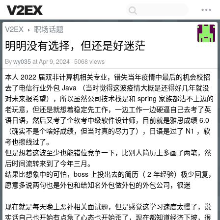
V2EX
职场话题
›
明明没有选择，但还是好迷茫
By
wy035
at Apr 9, 2024 · 5068 views
本人 2022 届双非计算机相关专业，错失当年疫情中最后的机会校招
去了电信行业外包 Java （当时觉得这波疫情大概是还得好几年就没
对未来报希望），所以虽然公司技术栈是和 spring 家族都沾不上边的
老玩意，但还是就想着稳定先工作，一边工作一边硬逼自己去考了英
语日语，然后又考了个软考中级软件设计师，目前就是雅思成绩 6.0
（确实不是个啥好成绩，但当时真的尽力了），日语是过了 N1 ，软
考也擦线过了。
但是想着这波至少也能错位竞争一下，比别人简历上多画了两笔，然
后时间流转来到了今年三月。
结果比想象中的可怕，boss 上投出去的简历（ 2 年经验）极少回复，
愿意多说两句也是外包和给知名外包做外包的外包公司，很迷
现在就是每天晚上恶补相关面试题，但是感觉这学习速度太慢了，说
实话自己也开始有点急了心态也开始歪了，现在都知道经济下坡，很