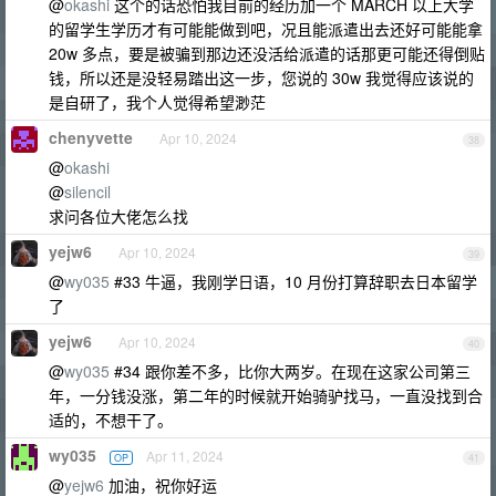
@
okashi
这个的话恐怕我目前的经历加一个 MARCH 以上大学
的留学生学历才有可能能做到吧，况且能派遣出去还好可能能拿
20w 多点，要是被骗到那边还没活给派遣的话那更可能还得倒贴
钱，所以还是没轻易踏出这一步，您说的 30w 我觉得应该说的
是自研了，我个人觉得希望渺茫
chenyvette
Apr 10, 2024
38
@
okashi
@
silencil
求问各位大佬怎么找
yejw6
Apr 10, 2024
39
@
wy035
#33 牛逼，我刚学日语，10 月份打算辞职去日本留学
了
yejw6
Apr 10, 2024
40
@
wy035
#34 跟你差不多，比你大两岁。在现在这家公司第三
年，一分钱没涨，第二年的时候就开始骑驴找马，一直没找到合
适的，不想干了。
wy035
Apr 11, 2024
OP
41
@
yejw6
加油，祝你好运