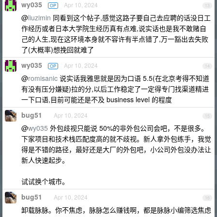
wy035
Apr 10, 2024
OP
13
@
liuzimin
同看到这个帖子,感觉这路子要自己去应聘的话没日工
作经历或者日本大学院生经历真有点难,说实话也是我不敢赌自
己的人生,现在这环境本身就不容许有半点错了,万一豁出去失败
了(大概率)想挽回就难了
wy035
Apr 10, 2024
OP
14
@
romisanic
说实话我雅思就是因为口语 5.5(在北京考得不知道
有没有压分嫌疑)拉的分,以后工作稳定了一定得专门找渠道精进
一下口语,目前可能还是不及 business level 的程度
bug51
Apr 10, 2024
15
@
wy035
外包歧视只能说 50%的非外包公司会吧，不是很多。
下家项目和技术栈匹配度高的就不歧视。新人拿外包练手，我觉
得是不错的路径，最好还是大厂的外包吧，小公司外包没办法让
新人快速起步。
试试换个城市。
bug51
Apr 10, 2024
16
卸载脉脉。你不焦虑，脉脉怎么赚钱啊，都是脉脉小编筛选焦虑