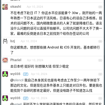
okashi
Apr 10, 2024
29
不在考虑下赴日 IT ？你这水平应该能拿个 30w ，刚开始的一两
年熟悉一下日本这边的干活风格，日语有心的话自己多练练，技
术的话问题不大，国内稍微靠谱点的人来了就是降维打击。语言
没什么问题的话可以直接开始躺平。公司坑问题不大大不了换一
家，最难的反倒是去日本之前找到个给你办签证的公司
bzj
Apr 10, 2024
30
你这都焦虑，想想那些搞 Android 和 iOS 开发的，基本都转行
了
Phariel
Apr 10, 2024
31
去日本吧 挺好的 别想赚大钱 但至少稳定
wy035
Apr 10, 2024
OP
32
@
silencil
我自己本身其实也是有考虑去工作至少一两年体验下
那边的文化，但是现在这条件基本上只能走对日外包，要是我也
能找到个自研的那肯定最好，但是没啥路子不知道怎么找
wy035
Apr 10, 2024
OP
33
@
yejw6
平时不怎么学就是动漫游戏之类的日语内容，然后其实