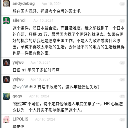
andydebug
Apr 10, 2024
23
想在国内混好，抓紧考个名牌的硕士吧
silencil
Apr 10, 2024
24
这个条件，润日本最合适，而且没难度。我之前找到了一个日本
的自研，月薪 33 万，最后国内找了个更好的就没去。如果有更
好的机会的话我还是愿意出国工作。不是因为政治或者什么原
因，单纯不喜欢太平淡的生活，去体验不同的地方的生活我觉得
也是一件很有趣的事。
yejw6
Apr 10, 2024
25
日语 n1 学习了多长时间啊
yejw6
Apr 10, 2024
26
@
wy035
#13 有啥不敢赌的，这么年轻还怕失败？
qeqv
Apr 10, 2024
27
“做过牢”不可怕，说不定其他候选人牢底坐穿了~~，HR 心里怎
么认为一个人其实不影响他招聘这个人。
LIPOLIS
Apr 10, 2024
28
投猎聘