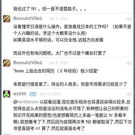
我也过了 N1 ，但一直不清楚路子。。。
Brunuh2Ville2
Apr 9, 2024
10
没看懂学日语是什么操作，是准备找日本的工作吗？（如果不是
个人兴趣的话，学这个大概率没什么用）
如果英语水平够的话，可以往全栈-远程方向发展
而且外包有啥问题呢。大厂也不过是个螺丝钉罢了
Brunuh2Ville2
Apr 9, 2024
11
”boss 上投出去的简历（ 2 年经验）极少回复“
本质是行情变差了，待业的人很多，但是市场需求已经变少了
wy035
Apr 10, 2024
OP
12
@
northbrunv
以前看动漫,现在娱乐相关也耳濡目染得比较多,总
觉得会这么点但是没证的话有点可惜了,有种想让自己的积累的
知识开花结果的感觉(也是想着简历上多画一笔能让 hr 多看半
眼),就想着考了下,然后因为疫情两次考 N2 都被取消了,然后下次
寻思直接考 n1 算了,然后就直接去考了