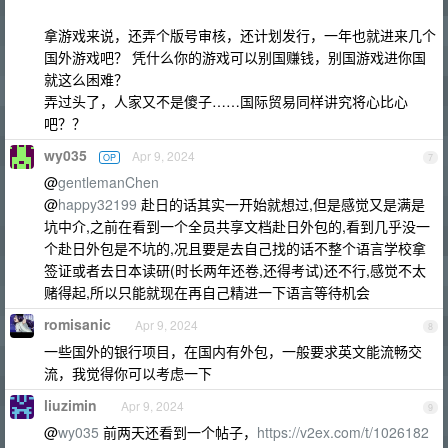
拿游戏来说，还弄个版号审核，还计划发行，一年也就进来几个
国外游戏吧？ 凭什么你的游戏可以别国赚钱，别国游戏进你国
就这么困难？
弄过头了，人家又不是傻子……国际贸易同样讲究将心比心
吧？？
wy035
Apr 9, 2024
OP
7
@
gentlemanChen
@
happy32199
赴日的话其实一开始就想过,但是感觉又是满是
坑中介,之前在看到一个全员共享文档赴日外包的,看到几乎没一
个赴日外包是不坑的,况且要是去自己找的话不整个语言学校拿
签证或者去日本读研(时长两年还卷,还得考试)还不行,感觉不太
赌得起,所以只能就现在再自己精进一下语言等待机会
romisanic
Apr 9, 2024
8
一些国外的银行项目，在国内有外包，一般要求英文能流畅交
流，我觉得你可以考虑一下
liuzimin
Apr 9, 2024
9
@
wy035
前两天还看到一个帖子，
https://v2ex.com/t/1026182