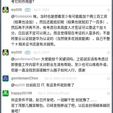
考它的作用是?
wy035
Apr 9, 2024
OP
3
@
Rickkkkkkk
唉，当时也是想着至少有可能能加个两三百工资
（结果也没加），然后还能抵扣税（结果也就抵扣了一百多），
然后再不济再不济，有考虑日本高度人才签证可以靠这个加 5
分，日后说不定可以用上。而且觉得现在考证的人蛮多的，不是
阿里云认证就是华为认证的（当然很多花钱就能搞），自己不整
个 it 相关证书还是有点弱势。
wy035
Apr 9, 2024
OP
4
@
gentlemanChen
大佬能给个关键词吗，之前说实话有考虑过
即使是工作内容不太对职业生涯有帮助，至少也可以练练外语，
但是一直没找到该接触什么圈子如何入行，感谢
gentlemanChen
Apr 9, 2024 via Android
5
@
wy035
比如赴日 IT, 有这条件就别卷了
happy32199
Apr 9, 2024 via iPhone
6
你这条件不错，赴日开发吧，一润解千愁 别犹豫了……
亚丁湾那几艘显眼包，已经变相参战了吧，以后会封得越来越厉
害吧？