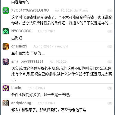
内容给你的
7VO54YYGvw3LOF9U
Apr 10, 2024 via iPhone
17
这个时代没钱就是真没钱了，也不大可能会变得有钱，实话说给
你听，想办法适应降低后的条件吧，普通人的日子就是这样的...
NYCCCCCC
Apr 10, 2024
18
出海吧
charlie21
Apr 10, 2024 via Android
19
坐牢和案底 可以的 ...
smallboy19991231
Apr 10, 2024
20
说实话,你这条件挺好的有机会,我们这种不如你叫我们怎么活,焦
虑有个 d 用,正视自己的条件,缺什么补什么就行了,还是眼光太高
了.
Luxin
Apr 10, 2024
21
条件比我们好多了，过一天是一天吧。
andydebug
Apr 10, 2024
22
都 N1 和雅思了，那就抓紧润，不然你考他干啥