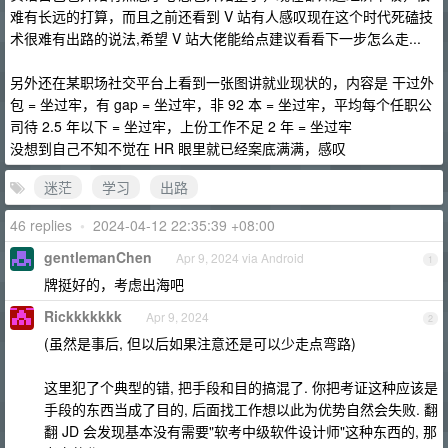
难有长远的打算，而且之前还看到 V 站有人感叹现在这个时代死磕技
术很难有出路的说法,希望 V 站大佬能给点建议看看下一步怎么走...
另外还在某职场社交平台上看到一张图讲就业现状的，内容是 干过外
包 = 坐过牢，有 gap = 坐过牢，非 92 本 = 坐过牢，平均每个任职公
司待 2.5 年以下 = 坐过牢，上份工作不足 2 年 = 坐过牢
没想到自己不知不觉在 HR 眼里就已经案底满满，感叹
迷茫
学习
出路
46 replies
•
2024-04-12 22:35:39 +08:00
gentlemanChen
Apr 9, 2024 via Android
1
牌挺好的，考虑出海吧
Rickkkkkkk
Apr 9, 2024
2
(虽然是事后, 但以后如果注意还是可以少走点弯路)
这里犯了个典型的错, 把手段和目的搞混了. 你把考证这种应该是
手段的东西当成了目的, 后面找工作想以此为优势自然会失败. 翻
翻 JD 会发现基本没有需要"软考中级软件设计师"这种东西的, 那