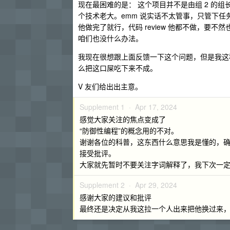
现在最困难的是： 这个项目并不是由组 2 的组
个技术老大。emm 说实话不太管事，只管下
他做完了就行，代码 review 他都不做，
咱们也没什么办法。
我现在很想跟上面反馈一下这个问题，但是我这
么把这口屎吃下来不成。
V 友们给出出主意。
Supplement 1 ·
Apr 17, 2024
感觉大家关注的焦点变成了
“防御性编程”的概念用的不对。
谢谢各位的科普，这东西什么意思我是懂的，确
接受批评。
大家就先暂时不要关注字词解释了，我下次一
Supplement 2 ·
Apr 29, 2024
感谢大家的建议和批评
最终还是决定从我这拉一个人出来把他换过来