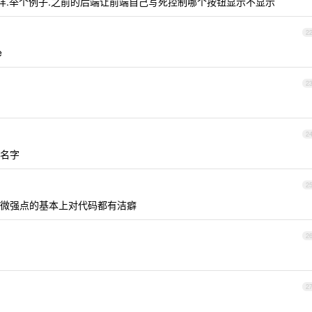
一样.举个例子.之前的后端让前端自己写死控制哪个按钮显示不显示
2
e
2
2
名字
2
微强点的基本上对代码都有洁癖
2
2