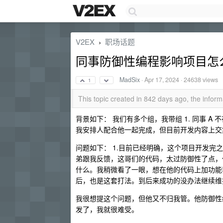
V2EX
职场话题
›
同事防御性编程影响项目怎
MadSix
·
Apr 17, 2024
· 24638 views
1
This topic created in 842 days ago, the info
背景如下： 我们有多个组，我带组 1. 同事 A
我安排人配合他一起完成，但目前开发内容上交
问题如下： 1.目前已经明确，这个项目开发完
弟跟我反馈，这哥们的代码，太过防御性了点，
什么。我稍微看了一眼，想在他的代码上加功能
后，也是这套打法。到后来成功的没办法继续维
我很想提这个问题，但他又不归我管。他防御性
发了，我就很难受。