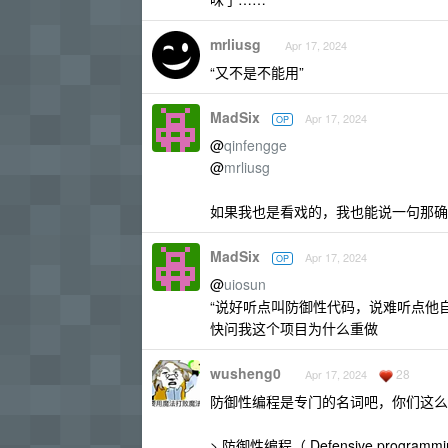
mrliusg
Apr 17, 2024
“又不是不能用”
MadSix
Apr 17, 2024
OP
@
qinfengge
@
mrliusg
如果我也是看戏的，我也能说一句那确
MadSix
Apr 17, 2024
OP
@
uiosun
“说好听点叫防御性代码，说难听点他
快问我这个项目为什么重做
wusheng0
28
Apr 17, 2024
防御性编程是专门的名词吧，你们这么
> 防御性编程（ Defensive pr