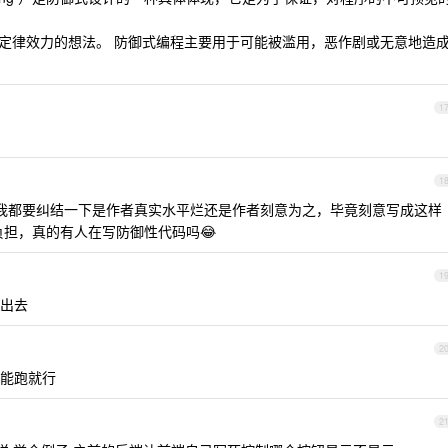
菲定律效力的想法。 防御式编程主要用于可能被滥用，恶作剧或无意地造
1
1
码 我都要纠结一下是作者真实水平烂还是作者刻意为之，毕竟刻意写成这样
负担，真的有人在写防御性代码吗😂
1
出去
2
能跑就行
2