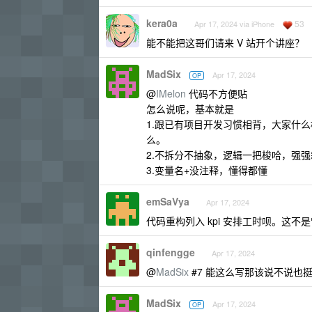
kera0a
53
Apr 17, 2024 via iPhone
能不能把这哥们请来 V 站开个讲座？
MadSix
Apr 17, 2024
OP
@
IMelon
代码不方便贴
怎么说呢，基本就是
1.跟已有项目开发习惯相背，大家什
么。
2.不拆分不抽象，逻辑一把梭哈，强
3.变量名+没注释，懂得都懂
emSaVya
Apr 17, 2024
代码重构列入 kpi 安排工时呗。这不
qinfengge
Apr 17, 2024
@
MadSix
#7 能这么写那该说不说也
MadSix
Apr 17, 2024
OP