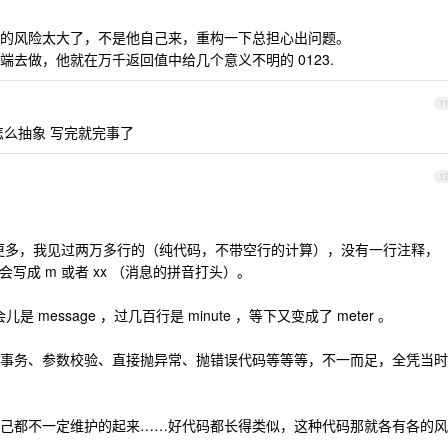
的风险太大了，不是他自己来，重构一下总担心出问题。
去做，他就在万千返回值中给几个意义不明的 0123.
1
怎么抽象 写完就完事了
1
多行甚至更多，我见过两万多行的（纯代码，不带空行的计算），没有一行注释，
往往会写成 m 或者 xx （消息的拼音打头）。
message ，过几百行是 minute ，等下又变成了 meter 。
事务、参数校验、直接抛异常、抛错误代码等等等，不一而足，全凭当时
己都不一定维护的起来……好代码都长得类似，这种代码那就各有各的风