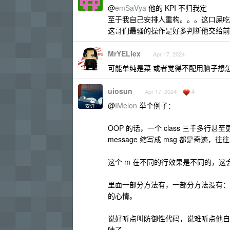
@
emSaVya
他的 KPI 不归我定
至于我自己安排人重构。。。这口屎吃
这哥们最骚的操作是好多判断他交给前端
MrYELiex
Apr 17, 2024
可能单纯是菜 或者觉得不配用脑子想
uiosun
4
Apr 17, 2024
@
IMelon
举个例子：
OOP 的话，一个 class 三千
message 缩写成 msg 都是奇迹，
这个 m 在不同的行效果是不同的，这会儿是 
里面一部分方法有，一部分方法没有：
的心情。
说好听点叫防御性代码，说难听点他自
味了……