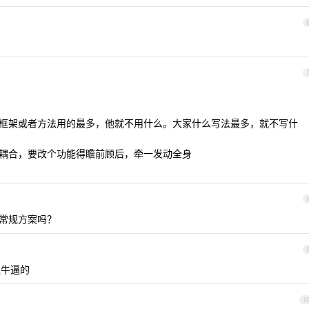
么框架或者方法用的最多，他就不用什么。大家什么写法最多，就不写什
强耦合，要改个功能得瞻前顾后，牵一发动全身
是常规方案吗？
挺牛逼的
1