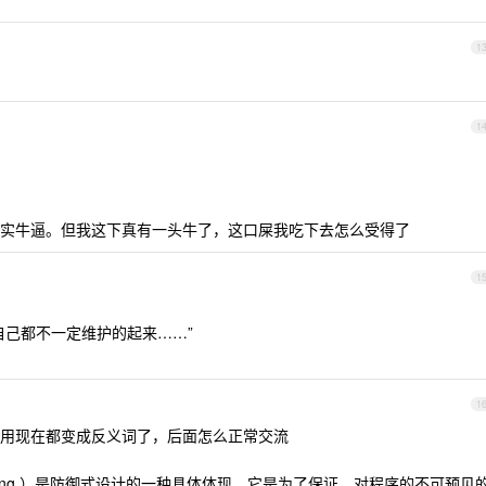
1
1
实牛逼。但我这下真有一头牛了，这口屎我吃下去怎么受得了
1
自己都不一定维护的起来……”
1
用现在都变成反义词了，后面怎么正常交流
ogramming ）是防御式设计的一种具体体现，它是为了保证，对程序的不可预见