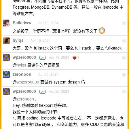
python 等，不同组的技术栈不同。数据库也是一样的，比如
Postgres, MongoDB, DynamoDB 等。算法一般在 leetcode 中
等难度左右。
Raikiriww
Apr 19, 2024
3
之前投了，学历不行（双非本科）就没有下文了
hylqs
Apr 19, 2024
4
大哥，没有 fullstack 这个词，要么 full stack ，要么 full-stack
wpzero0000
Apr 19, 2024
1
OP
5
@
hylqs
感谢你的严谨提醒
zeronoon
Apr 20, 2024
6
@
wpzero0000
面试有 system design 吗
wpzero0000
Apr 20, 2024
OP
7
@
zeronoon
,
Hey, 感谢你对 flexport 感兴趣。
我说一下大体的面试环节:
1. 两场 coding. leetcode 中等难度左右， 不一定都是算法，也
可以是考察代码 style ， 和交流能力，很多 CDD 会忽略交流和