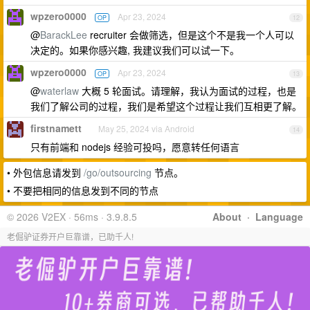
wpzero0000
Apr 23, 2024
OP
12
@
BarackLee
recruiter 会做筛选，但是这个不是我一个人可以
决定的。如果你感兴趣, 我建议我们可以试一下。
wpzero0000
Apr 23, 2024
OP
13
@
waterlaw
大概 5 轮面试。请理解，我认为面试的过程，也是
我们了解公司的过程，我们是希望这个过程让我们互相更了解。
firstnamett
May 25, 2024 via Android
14
只有前端和 nodejs 经验可投吗，愿意转任何语言
• 外包信息请发到
/go/outsourcing
节点。
• 不要把相同的信息发到不同的节点
© 2026 V2EX · 56ms · 3.9.8.5
About
·
Language
老倔驴证券开户巨靠谱，已助千人!