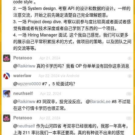
code style 。
2. 一场 System design. 考察 API 的设计和数据的设计。一样的
注意交流，开始之前先确定清楚自己完全理解题意。
3. 一场 Project deep dive. 考察以前参与度比较高或者面试者感
觉有趣或者有技术深度或者自己学到了东西的一个项目。
4. 一场 Hiring Manager 面试. 这个我自己感觉，我们可以更多
的展示自己平常积累技术的方式，做项目的策略，以及团队之间
的交流等等。
Potatooo
Apr 21, 2024
8
@
Raikiriww
真的卡学历吗？我看 OP 你单单没有回你这条消息
waterlaw
Apr 22, 2024 via Android
9
@
wpzero0000
#7 ，5 轮面试吗？
neuthself
Apr 22, 2024
10
@
Raikiriww
#3 同双非，投完没反应。 @
BarackLee
#8 不过现
在这个行情卡学历也很正常。
Potatooo
Apr 22, 2024
11
@
neuthself
作为山河四省 考双非已经很难的，我那一年高考，
上海 211 率比我们一本率还要高。真的有种说不出来的感觉