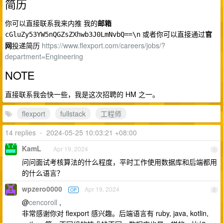
简历
你可以直接联系我来内推 我的
邮箱
或者你可以直接通过
官
cGluZy53YW5nQGZsZXhwb3J0LmNvbQ==\n
网
投递简历
https://www.flexport.com/careers/jobs/?
department=Engineering
NOTE
直接联系我会快一些，我是这次招聘的 HM 之一。
flexport
fullstack
工程师
14 replies
•
2024-05-25 10:03:21 +08:00
KamL
Apr 19, 2024
1
问问面试考核算法的什么程度，平时工作使用数据库和后端都用
的什么语言？
wpzero0000
Apr 19, 2024
OP
2
@
cencoroll
,
非常感谢你对 flexport 感兴趣。后端语言有 ruby, java, kotlin,