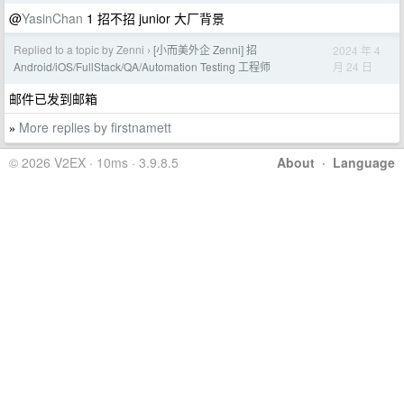
@
YasinChan
1 招不招 junior 大厂背景
Replied to a topic by Zenni
[小而美外企 Zenni] 招
2024 年 4
›
月 24 日
Android/iOS/FullStack/QA/Automation Testing 工程师
邮件已发到邮箱
More replies by firstnamett
»
© 2026 V2EX · 10ms · 3.9.8.5
About
·
Language