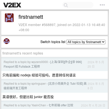
firstnamett
V2EX member #568897, joined on 2022-01-13 16:48:40
+08:00
Switch topics list
firstnamett's recent replies
Replied to a topic by wpzero0000
[上海/深圳][外企][非 996]
2024 年 5 月
›
25 日
Flexport 招 Fullstack 工程师
只有前端和 nodejs 经验可投吗，愿意转任何语言
Replied to a topic by springuper
[北京小而美外企 Tubi 社招] 高
2024 年 5 月
›
8 日
级前端开发工程师
英语很好，但是比较 junior 能否投
Replied to a topic by YasinChan
七年前端 offer 比较
2024 年 4 月 26 日
›