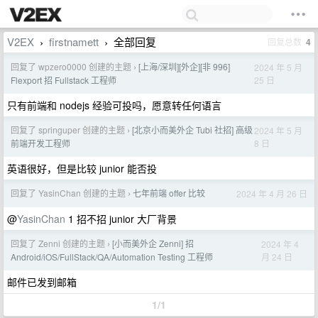
V2EX
firstnamett
全部回复
回复总数
4
›
›
回复了 wpzero0000 创建的主题
[上海/深圳][外企][非 996]
2024 年 5 月
›
25 日
Flexport 招 Fullstack 工程师
只有前端和 nodejs 经验可投吗，愿意转任何语言
回复了 springuper 创建的主题
[北京小而美外企 Tubi 社招] 高级
2024 年 5 月
›
8 日
前端开发工程师
英语很好，但是比较 junior 能否投
回复了 YasinChan 创建的主题
七年前端 offer 比较
2024 年 4 月 26 日
›
@
YasinChan
1 招不招 junior 大厂背景
回复了 Zenni 创建的主题
[小而美外企 Zenni] 招
2024 年 4
›
月 24 日
Android/iOS/FullStack/QA/Automation Testing 工程师
邮件已发到邮箱
1/1