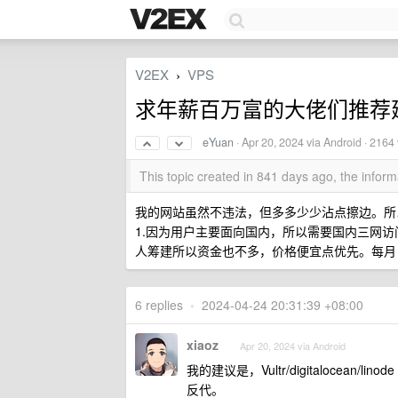
V2EX
VPS
›
求年薪百万富的大佬们推荐建
eYuan
·
Apr 20, 2024
via Android · 2164
This topic created in 841 days ago, the info
我的网站虽然不违法，但多多少少沾点擦边。所
1.因为用户主要面向国内，所以需要国内三网访
人筹建所以资金也不多，价格便宜点优先。每月 6
6 replies
•
2024-04-24 20:31:39 +08:00
xiaoz
Apr 20, 2024 via Android
我的建议是，Vultr/digitalocean
反代。