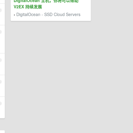
DigitalOcean 主机，你将可以帮助
V2EX 持续发展
2
DigitalOcean - SSD Cloud Servers
›
3
4
5
6