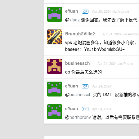
eYuan
Apr 20, 2024 via Android
OP
@
xiaoz
谢谢回答。我先去了解下反代
Brunuh2Ville2
Apr 21, 2024 via Androi
vps 老炮混圈多年，知道很多小商
base64：YnJ1bnVodmlsbGU=
businessch
Apr 24, 2024 via iPhone
op 你最后怎么选的
eYuan
Apr 24, 2024
OP
@
businessch
买的 DMIT 家新推的
eYuan
Apr 24, 2024
OP
@
northbrunv
谢谢，以后有需要联系