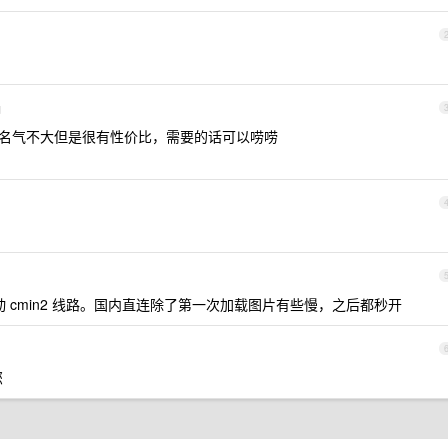
d
家，名气不大但是很有性价比，需要的话可以唠唠
移动 cmin2 线路。国内直连除了第一次加载图片有些慢，之后都秒开
您