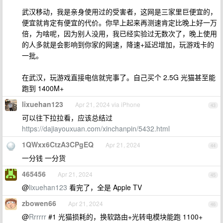
武汉移动，我是亲身使用过的受害者，这网是三家里巨便宜的，
便宜就肯定有便宜的代价。你早上起来再测速肯定比晚上好一万
倍，为啥呢，因为别人没用，我已经实验过无数次了，晚上使用
的人多就是会影响到你家的网速，降速+延迟增加，玩游戏卡的
一批。
在武汉，玩游戏直接电信就完事了。自己买个 2.5G 光猫甚至能
跑到 1400M+
lixuehan123
Apr 21, 2024 via iPhone
43
可以往下拉拉看，应该总结过
https://dajiayouxuan.com/xinchanpin/5432.html
1QWxx6CtzA3CPgEQ
Apr 21, 2024
44
一分钱 一分货
465456
Apr 21, 2024
45
@
lixuehan123
看完了，全是 Apple TV
zbowen66
Apr 21, 2024
46
@
Rrrrrr
#1 光猫损耗的，换软路由+光转电模块能跑 1100+