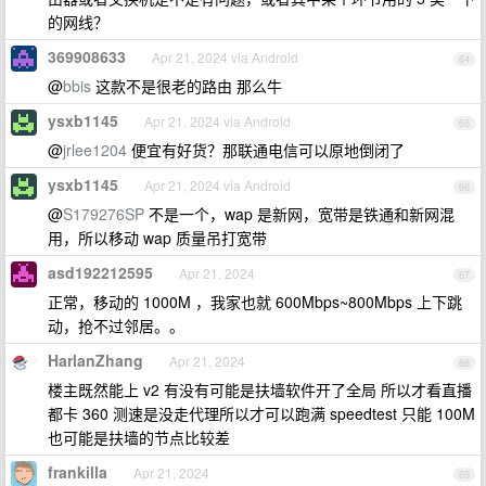
的网线？
369908633
Apr 21, 2024 via Android
64
@
bbis
这款不是很老的路由 那么牛
ysxb1145
Apr 21, 2024 via Android
65
@
jrlee1204
便宜有好货？那联通电信可以原地倒闭了
ysxb1145
Apr 21, 2024 via Android
66
@
S179276SP
不是一个，wap 是新网，宽带是铁通和新网混
用，所以移动 wap 质量吊打宽带
asd192212595
Apr 21, 2024
67
正常，移动的 1000M ，我家也就 600Mbps~800Mbps 上下跳
动，抢不过邻居。。
HarlanZhang
Apr 21, 2024
68
楼主既然能上 v2 有没有可能是扶墙软件开了全局 所以才看直播
都卡 360 测速是没走代理所以才可以跑满 speedtest 只能 100M
也可能是扶墙的节点比较差
frankilla
Apr 21, 2024
69