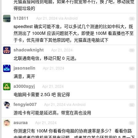
光猫直接网线到电脑，如果不行就宽带不行，换了吧，移动我觉
得挺垃圾的
h12811
Apr 21, 2024 via Android
58
speedtest 确实可能不准，可以多试几个测速的比如中科大，既
然测出了 1000M 应该问题就不大，即使是 100M 看直播也不至
于卡，优先排查下其他原因吧，光猫直连电脑试下
shadowknight
Apr 21, 2024
59
北联通南电信，移动只配 0 元送。
jasonselin
Apr 21, 2024
60
满意，离开
a3000xgyj
Apr 21, 2024
61
电脑网卡需要 2.5G 吧 我记得
fengyie007
Apr 21, 2024 via Android
62
游戏卡有可能是延迟高，带宽在高也没用
asuraa
Apr 21, 2024
63
你测速只有 100M 你看看你电脑的协商速率是多少？ 看看你路
由器或者交换机是不是有问题，或者其中某个环节用的 5 类一下