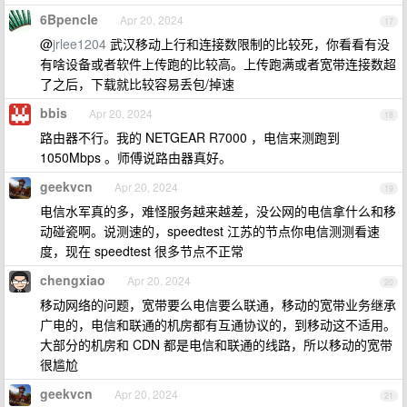
6Bpencle
Apr 20, 2024
17
@
jrlee1204
武汉移动上行和连接数限制的比较死，你看看有没
有啥设备或者软件上传跑的比较高。上传跑满或者宽带连接数超
了之后，下载就比较容易丢包/掉速
bbis
Apr 20, 2024
18
路由器不行。我的 NETGEAR R7000 ，电信来测跑到
1050Mbps 。师傅说路由器真好。
geekvcn
Apr 20, 2024
19
电信水军真的多，难怪服务越来越差，没公网的电信拿什么和移
动碰瓷啊。说测速的，speedtest 江苏的节点你电信测测看速
度，现在 speedtest 很多节点不正常
chengxiao
Apr 20, 2024
20
移动网络的问题，宽带要么电信要么联通，移动的宽带业务继承
广电的，电信和联通的机房都有互通协议的，到移动这不适用。
大部分的机房和 CDN 都是电信和联通的线路，所以移动的宽带
很尴尬
geekvcn
Apr 20, 2024
21