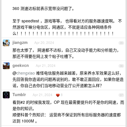
360 测速达标就表示宽带没问题了。
至于 speedtest ，游戏等等， 也得看对方的服务器速度啊。 不
然游戏干嘛分电信区，网通区，不就是适应各种网络条件
么！！！！！！！！！！！！！！！！！！！！！！！！！
jiangzm
Apr 20, 2024
35
那也太惨了， 网速都不达标，自己又没动手能力和分析能力，
那还不得要在网上发个帖子吐槽下。
geekvcn
Apr 21, 2024
36
@
chengxiao
难怪电信服务越来越差，原来养水军效果这么好，
先回答我你造谣的问题再说别的，敢不敢正面回应，如果你是造
谣，你自己去你们当地移动营业厅公开道歉怎么样？
Tumblr
Apr 21, 2024
8
37
看到#2 的时候我发现，OP 现在最需要提升的不是你的网速，而
是你的知识。
顺便科普个热知识： 运营商不保证到所有目标服务器的速度都
达到 1000M 。