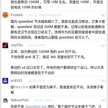
我也是移动 1000M ，日常 10M 左右，测速也 100M ，毕竟也
就电信 100M 的价格
Foxkeh
Apr 22, 2024 via Android
82
国内 speedtest 节点越来越少了，我家也是武汉移动，芒果卡套
餐，speedtest 测试连 300M 都跑不满，记得以前电信联通移动
都有武汉节点现在已经无了。改用华为的花瓣测速或者中国信通
院的全球网测，或者国内山寨版 speedtest 就可以了。
JayZXu
Apr 22, 2024
83
正常，因为移动的 1000M 指的 ipv6 的千兆。
不信你把 ipv6 关了，保证 360 测速也到不了千兆。
移动的 v4 出口太窄了，所有的用户都得挤这个出口，所以大多
数网站的测速都是低于千兆的
yc8332
Apr 22, 2024
84
@
jrlee1204
如果不是因为梯子，那速度肯定不对。关闭梯子看
看
SakuraYuki
Apr 22, 2024
85
你是不是
Speedtest.org
测的，那个国外节点走梯子了吧，
换