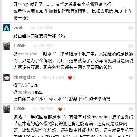
开个 vip 就到了。。。有华为设备有个花瓣测速也行
或者运营商 app 里面我记得都有测速吧。比如去电信 App 里面
搜一搜？
vueli
Apr 20, 2024
27
路由器网口呢支持千兆的吗
TWSF
Apr 20, 2024
28
@
chengxiao
一眼水军，移动继承个毛广电，人家继承的是铁通
而且只是为了个牌照，而且互通早就有了，水军听见风就是雨说
人家没有互通，现在各种云都有三网甚至四网的线路
chengxiao
Apr 20, 2024
3
29
@
TWSF
#28
@
geekvcn
#22
张口闭口水军水军 你才水军 继续用你们的卡移动靶
TWSF
Apr 20, 2024
1
30
这帖子一半的回复都是水军，有没有可能 speedtest 选了国外的
节点才跑的这么慢?换花瓣测速肯定能跑满，还有就是设备问
题，比如光猫性能垃圾，还有路由性能也垃圾，还有就是手机不
支持 160mhz 才这样的？水军一眼上来就说人家垃圾，且不知