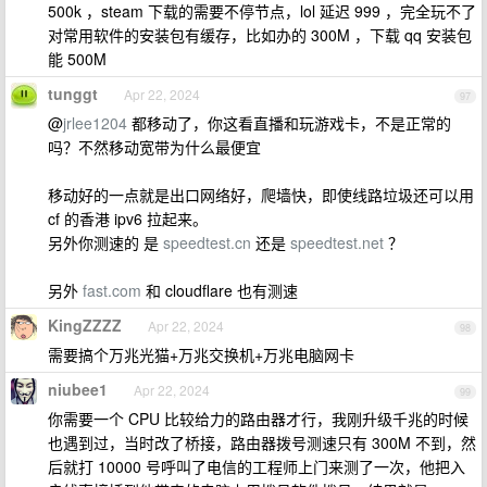
500k ，steam 下载的需要不停节点，lol 延迟 999 ，完全玩不了
对常用软件的安装包有缓存，比如办的 300M ，下载 qq 安装包
能 500M
tunggt
Apr 22, 2024
97
@
jrlee1204
都移动了，你这看直播和玩游戏卡，不是正常的
吗？不然移动宽带为什么最便宜
移动好的一点就是出口网络好，爬墙快，即使线路垃圾还可以用
cf 的香港 ipv6 拉起来。
另外你测速的 是
speedtest.cn
还是
speedtest.net
？
另外
fast.com
和 cloudflare 也有测速
KingZZZZ
Apr 22, 2024
98
需要搞个万兆光猫+万兆交换机+万兆电脑网卡
niubee1
Apr 22, 2024
99
你需要一个 CPU 比较给力的路由器才行，我刚升级千兆的时候
也遇到过，当时改了桥接，路由器拨号测速只有 300M 不到，然
后就打 10000 号呼叫了电信的工程师上门来测了一次，他把入