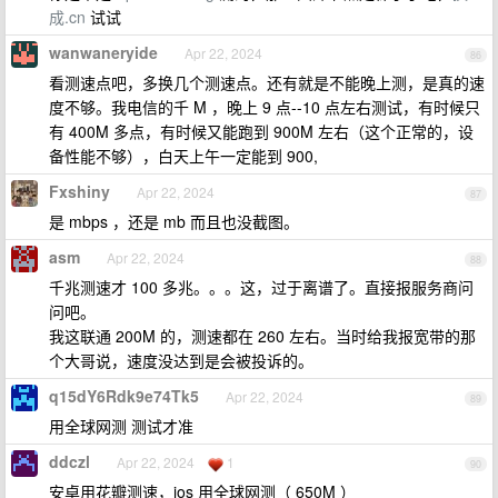
成.cn
试试
wanwaneryide
Apr 22, 2024
86
看测速点吧，多换几个测速点。还有就是不能晚上测，是真的速
度不够。我电信的千 M ，晚上 9 点--10 点左右测试，有时候只
有 400M 多点，有时候又能跑到 900M 左右（这个正常的，设
备性能不够），白天上午一定能到 900,
Fxshiny
Apr 22, 2024
87
是 mbps ，还是 mb 而且也没截图。
asm
Apr 22, 2024
88
千兆测速才 100 多兆。。。这，过于离谱了。直接报服务商问
问吧。
我这联通 200M 的，测速都在 260 左右。当时给我报宽带的那
个大哥说，速度没达到是会被投诉的。
q15dY6Rdk9e74Tk5
Apr 22, 2024
89
用全球网测 测试才准
ddczl
Apr 22, 2024
1
90
安卓用花瓣测速，ios 用全球网测（ 650M ）