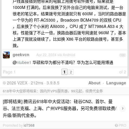
户线直接插到他带来的电脑上用拨号软件拨号，结果就是
1000M 打满的。后来我换了另外台自己的电脑来测试，是一台
很老的笔记本，结果拨号完测速就只有 600M ，当时的路由器是
一个华为的 RT-AC5300 ，Broadcom BCM4709 的双核 CPU
，后来换了个小米的 AX6000 ，CPU 成了 MT7986A A53 4 大
核，性能强了不止一倍，换路由器后拨号网速就 960M 了，基本
上满了我就没继续了，比如换 X86 平台的软路由拨号，甚至多
拨。
geekvcn
Apr 22, 2024 via Android
100
@
niubee1
华硕和华为都分不清吗？华为怎么可能用博通
Page 1
1
of 2
2
© 2026 V2EX · 212ms · 3.9.8.5
About
·
Language
618年中大促即将结束：国内外VPS服务器，99元起，续费代金券
[即将结束] 腾讯云618年中大促活动：硅谷CN2、首尔、曼
›
谷、法兰克福、上海、广州VPS服务器，另可免费领取续费/
升级/新购代金券。
Promoted by
id7368
PRO