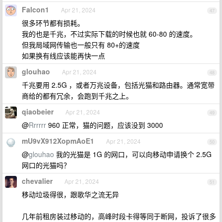
Falcon1
Apr 21, 2024
47
很多环节都有损耗。
我的也是千兆，不过实际下载的时候也就 60-80 的速度。
但我局域网传输也一般只有 80+的速度
如果换有线应该能再快一点
glouhao
Apr 21, 2024
48
千兆要用 2.5G ，或者万兆设备，包括光猫和路由器。通常宽带
商给的都有冗余，会跑到千兆之上。
qiaobeier
Apr 21, 2024
49
@
Rrrrrr
960 正常，猫的问题，应该没到 3000
mU9vX912XopmAoE1
Apr 21, 2024
50
@
glouhao
我的光猫是 1G 的网口，可以向移动申请换个 2.5G
网口的光猫吗？
chevalier
Apr 21, 2024
51
移动垃圾得很，跟歌华之流无异
几年前租房装过移动的，高峰时段卡得等同于断网，投诉了很多