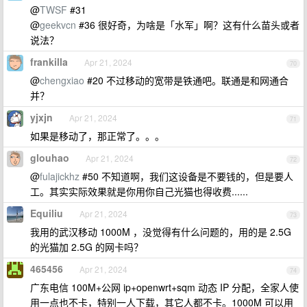
@
TWSF
#31
@
geekvcn
#36 很好奇，为啥是「水军」啊？这有什么苗头或者
说法？
frankilla
Apr 21, 2024
70
@
chengxiao
#20 不过移动的宽带是铁通吧。联通是和网通合
并？
yjxjn
Apr 21, 2024
71
如果是移动了，那正常了。。。
glouhao
Apr 21, 2024
72
@
fulajickhz
#50 不知道啊，我们这设备是不要钱的，但是要人
工。其实实际效果就是你用你自己光猫也得收费......
Equiliu
Apr 21, 2024
73
我用的武汉移动 1000M ，没觉得有什么问题的，用的是 2.5G
的光猫加 2.5G 的网卡吗？
465456
Apr 21, 2024
74
广东电信 100M+公网 ip+openwrt+sqm 动态 IP 分配，全家人使
用一点也不卡，特别一人下载，其它人都不卡。1000M 可以用