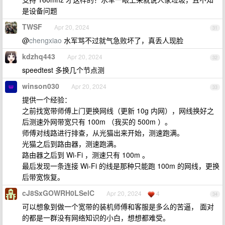
是设备问题
TWSF
Apr 20, 2024
31
@
chengxiao
水军骂不过就气急败坏了，真丢人现脸
kdzhq443
Apr 20, 2024
32
speedtest 多换几个节点测
winson030
Apr 20, 2024
33
提供一个经验：
之前找宽带师傅上门更换网线（更新 10g 内网），网线换好之
后测速外网带宽只有 100m （我买的 500m ）。
师傅对线路进行排查，从光猫出来开始，测速跑满。
光猫之后到路由器，测速跑满。
路由器之后到 Wi-Fi ，测速只有 100m 。
最后发现一条连接 Wi-Fi 的线是那种只能跑 100m 的网线，更换
后带宽恢复。
cJ8SxGOWRH0LSelC
Apr 20, 2024
4
34
可以想象到做一个宽带的装机师傅和客服是多么的苦逼， 面对
的都是一群没有网络知识的小白，想想都难受。