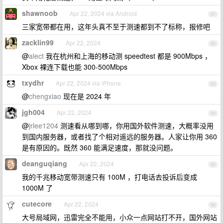
shawnoob
Apr 22, 2024 via Android
91
三家宽带都在用，这年头真不至于测速都到不了标称，报修吧
zacklin99
Apr 22, 2024
92
@
alect
我在杭州和上海的移动测 speedtest 都是 900Mbps ，
Xbox 裸连下载也能 300-500Mbps
txydhr
Apr 22, 2024 via iPhone
93
@
chengxiao
现在是 2024 年
jgh004
Apr 22, 2024
94
@
jrlee1204
测速看从哪到哪，你用国外软件测速，大概率没用
到国内服务器，或者找了个相对遥远的服务器。人家让你用 360
是有原因的。既然 360 能满足速度，那就没问题。
deanguqiang
Apr 22, 2024
95
我的千兆移动宽带测速只有 100M ，打电话去投诉后变成
1000M 了
cutecore
Apr 22, 2024
96
大号局域网，迅雷完全不能用，小众一点网站打不开，国外网站