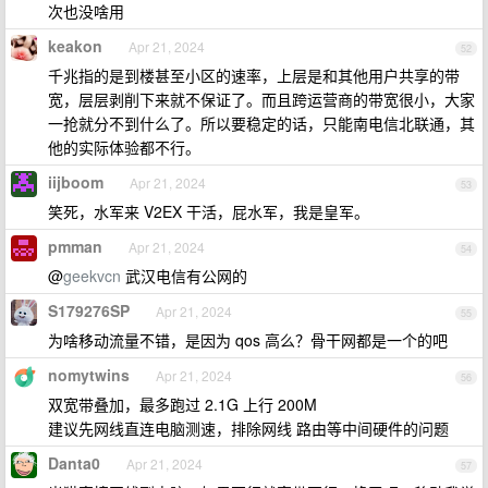
次也没啥用
keakon
Apr 21, 2024
52
千兆指的是到楼甚至小区的速率，上层是和其他用户共享的带
宽，层层剥削下来就不保证了。而且跨运营商的带宽很小，大家
一抢就分不到什么了。所以要稳定的话，只能南电信北联通，其
他的实际体验都不行。
iijboom
Apr 21, 2024
53
笑死，水军来 V2EX 干活，屁水军，我是皇军。
pmman
Apr 21, 2024
54
@
geekvcn
武汉电信有公网的
S179276SP
Apr 21, 2024
55
为啥移动流量不错，是因为 qos 高么？骨干网都是一个的吧
nomytwins
Apr 21, 2024
56
双宽带叠加，最多跑过 2.1G 上行 200M
建议先网线直连电脑测速，排除网线 路由等中间硬件的问题
Danta0
Apr 21, 2024
57