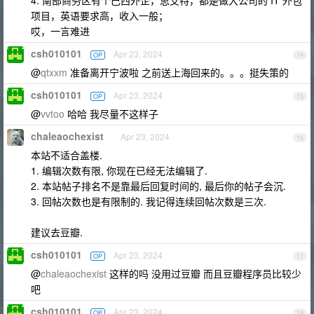
项目，英语要求高，收入一般；
哎，一言难进
csh010101
Apr 23, 2024
OP
14
@
qtxxm
准备离开宁波啦 之前送上海回来的。。。挺失策的
csh010101
Apr 23, 2024
OP
15
@
vvtoo
哈哈 我尽量不这样子
chaleaochexist
Apr 23, 2024
16
本站不适合盖楼.
1. 编辑次数有限, 你现在已经无法编辑了.
2. 本站帖子排名不是靠最后回复时间的, 最后你的帖子会沉.
3. 回帖次数也是有限制的. 我记得连续回帖次数是三次.
建议去豆瓣.
csh010101
Apr 23, 2024
OP
17
@
chaleaochexist
这样的吗 没用过豆瓣 而且豆瓣程序员比较少
吧
csh010101
Apr 23, 2024
OP
18