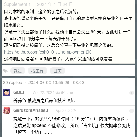
Supplement 1 · 2024 年 4 月 24 日
因为本站的限制，这个帖子之后会沉的。
我也没希望这个帖子火。只是借用自己的表演型人格在失业的日子里
顺水推舟。
记录一下失业都做了什么。我预计自己会失业 90 天，因此创建一个
github 项目 都分享一下每天都干嘛了。
现在记录得比较简单，之后会分享一下失业的见闻之类的。
https://github.com/csh0101/Unemployment90
这种项目就没啥 star 的必要了，大家有兴趣的话可以看看
裁员
找工作
日志
30 replies
•
2024-06-03 13:55:26 +08:00
GOLF
Apr 22, 2024 via iPhone
1
养养鱼 被裁员之后养鱼技术飞起
GeruzoniAnsasu
Apr 22, 2024
2
提醒一下，帖子只有很短时间（ 15 分钟？） 内能重新编辑 ，
之后只能 append 不能修改。 所以「占个坑」很大概率会变成
「留下一个坑」……