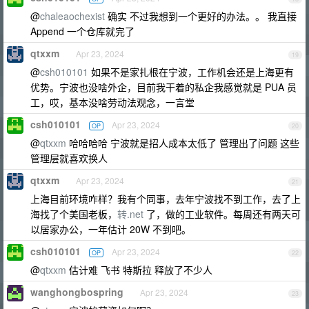
@
chaleaochexist
确实 不过我想到一个更好的办法。。 我直接
Append 一个仓库就完了
qtxxm
Apr 23, 2024
19
@
csh010101
如果不是家扎根在宁波，工作机会还是上海更有
优势。宁波也没啥外企，目前我干着的私企我感觉就是 PUA 员
工，哎，基本没啥劳动法观念，一言堂
csh010101
Apr 23, 2024
OP
20
@
qtxxm
哈哈哈哈 宁波就是招人成本太低了 管理出了问题 这些
管理层就喜欢换人
qtxxm
Apr 23, 2024
21
上海目前环境咋样？我有个同事，去年宁波找不到工作，去了上
海找了个美国老板，
转.net
了，做的工业软件。每周还有两天可
以居家办公，一年估计 20W 不到吧。
csh010101
Apr 23, 2024
OP
22
@
qtxxm
估计难 飞书 特斯拉 释放了不少人
wanghongbospring
Apr 23, 2024
23