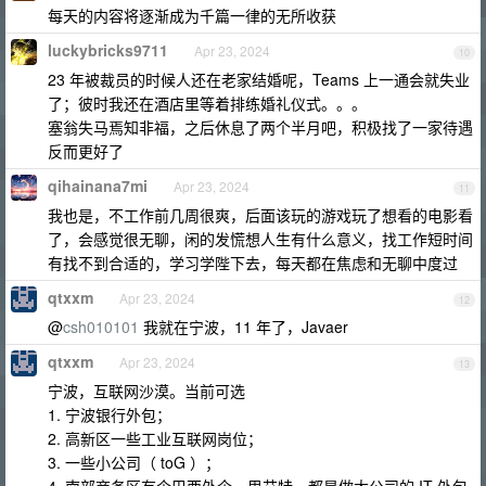
每天的内容将逐渐成为千篇一律的无所收获
luckybricks9711
Apr 23, 2024
10
23 年被裁员的时候人还在老家结婚呢，Teams 上一通会就失业
了；彼时我还在酒店里等着排练婚礼仪式。。。
塞翁失马焉知非福，之后休息了两个半月吧，积极找了一家待遇
反而更好了
qihainana7mi
Apr 23, 2024
11
我也是，不工作前几周很爽，后面该玩的游戏玩了想看的电影看
了，会感觉很无聊，闲的发慌想人生有什么意义，找工作短时间
有找不到合适的，学习学陛下去，每天都在焦虑和无聊中度过
qtxxm
Apr 23, 2024
12
@
csh010101
我就在宁波，11 年了，Javaer
qtxxm
Apr 23, 2024
13
宁波，互联网沙漠。当前可选
1. 宁波银行外包；
2. 高新区一些工业互联网岗位；
3. 一些小公司（ toG ）；
4. 南部商务区有个巴西外企，思艾特，都是做大公司的 IT 外包