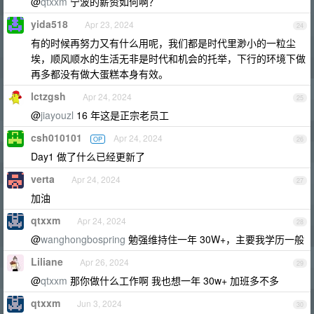
@
qtxxm
宁波的薪资如何啊？
yida518
Apr 23, 2024
24
有的时候再努力又有什么用呢，我们都是时代里渺小的一粒尘
埃，顺风顺水的生活无非是时代和机会的托举，下行的环境下做
再多都没有做大蛋糕本身有效。
lctzgsh
Apr 24, 2024
25
@
jiayouzl
16 年这是正宗老员工
csh010101
Apr 24, 2024
OP
26
Day1 做了什么已经更新了
verta
Apr 24, 2024
27
加油
qtxxm
Apr 24, 2024
28
@
wanghongbospring
勉强维持住一年 30W+，主要我学历一般
Liliane
Apr 26, 2024
29
@
qtxxm
那你做什么工作啊 我也想一年 30w+ 加班多不多
qtxxm
Jun 3, 2024
30