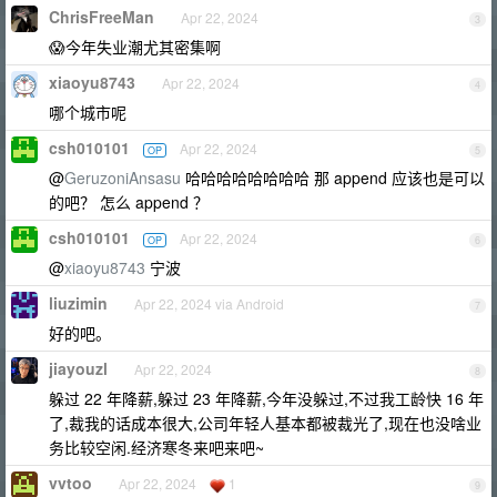
ChrisFreeMan
Apr 22, 2024
3
😱今年失业潮尤其密集啊
xiaoyu8743
Apr 22, 2024
4
哪个城市呢
csh010101
Apr 22, 2024
OP
5
@
GeruzoniAnsasu
哈哈哈哈哈哈哈哈 那 append 应该也是可以
的吧？ 怎么 append ？
csh010101
Apr 22, 2024
OP
6
@
xiaoyu8743
宁波
liuzimin
Apr 22, 2024 via Android
7
好的吧。
jiayouzl
Apr 22, 2024
8
躲过 22 年降薪,躲过 23 年降薪,今年没躲过,不过我工龄快 16 年
了,裁我的话成本很大,公司年轻人基本都被裁光了,现在也没啥业
务比较空闲.经济寒冬来吧来吧~
vvtoo
Apr 22, 2024
1
9