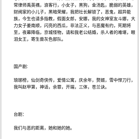
常律师禹英禑，浪客行，小女子，黑狗，金汤匙，脆弱的英雄，
财阀家的小儿子，黑暗荣耀，我把社长解锁了，恶鬼，超异能
族，今生也请多指教，假面女郎，安娜，我的女神室友斗娜，大
力女子姜南顺，闪亮的西瓜，非法正义，与恶魔有约，死期将
至，夜幕降临，京城怪物，请和我老公结婚，杀人者的难堪，眼
泪女王，寄生兽灰色部队。
国产剧:
琅琊榜，仙剑奇侠传，爱情公寓，庆余年，赘婿，雪中悍刀行，
我叫赵甲第，神话，余罪，开端，三体，苍兰诀。
台剧：
我们与恶的距离，她和她的她。