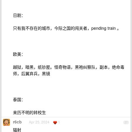
日剧：
只有我不存在的城市，今际之国的闯关者，pending train 。
欧美：
越狱，暗黑，纸钞屋。怪奇物语，黑袍纠察队，副本，绝命毒
师，后翼弃兵，黑镜
泰国：
来历不明的转校生
r6cb
Apr 25, 2024
1
27
辐射