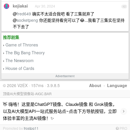
kejiakai
Apr 30, 2024
42
@
fred649
确实不太适合我吧 看了三集就弃了
@
socketpeng
你还能坚持看完可以了😂...我看了三集实在坚持
不下去了
推荐剧集
Game of Thrones
›
The Big Bang Theory
›
The Newsroom
›
House of Cards
›
Advertisement
© 2026 V2EX · 157ms · 3.9.8.5
About
·
Language
顶级AI大模型镜像站-AIGC.BAR
👋 嗨咯！这里是ChatGPT镜像、Claude镜像 和 Grok镜像，
›
以及AI大模型API一站式服务站点~点击下方导航按钮，立即
体验丰富的主流AI镜像！✨
Promoted by
frostpg11
PRO