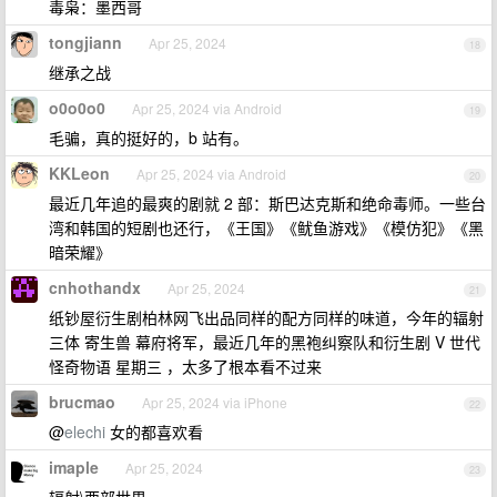
毒枭：墨西哥
tongjiann
Apr 25, 2024
18
继承之战
o0o0o0
Apr 25, 2024 via Android
19
毛骗，真的挺好的，b 站有。
KKLeon
Apr 25, 2024 via Android
20
最近几年追的最爽的剧就 2 部：斯巴达克斯和绝命毒师。一些台
湾和韩国的短剧也还行，《王国》《鱿鱼游戏》《模仿犯》《黑
暗荣耀》
cnhothandx
Apr 25, 2024
21
纸钞屋衍生剧柏林网飞出品同样的配方同样的味道，今年的辐射
三体 寄生兽 幕府将军，最近几年的黑袍纠察队和衍生剧 V 世代
怪奇物语 星期三 ，太多了根本看不过来
brucmao
Apr 25, 2024 via iPhone
22
@
elechi
女的都喜欢看
imaple
Apr 25, 2024
23