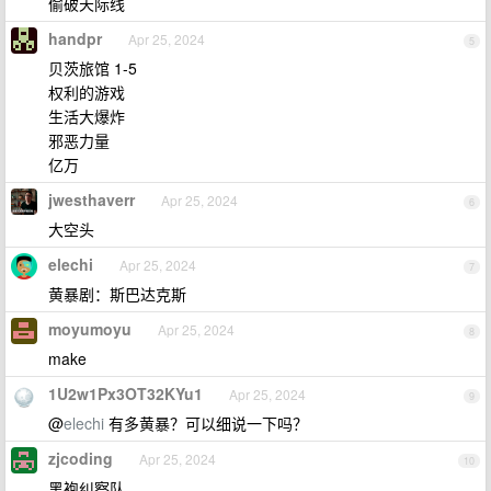
偷破天际线
handpr
Apr 25, 2024
5
贝茨旅馆 1-5
权利的游戏
生活大爆炸
邪恶力量
亿万
jwesthaverr
Apr 25, 2024
6
大空头
elechi
Apr 25, 2024
7
黄暴剧：斯巴达克斯
moyumoyu
Apr 25, 2024
8
make
1U2w1Px3OT32KYu1
Apr 25, 2024
9
@
elechi
有多黄暴？可以细说一下吗？
zjcoding
Apr 25, 2024
10
黑袍纠察队