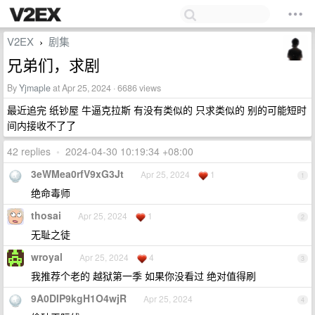
V2EX
剧集
›
兄弟们，求剧
By
Yjmaple
at Apr 25, 2024 · 6686 views
最近追完 纸钞屋 牛逼克拉斯 有没有类似的 只求类似的 别的可能短时
间内接收不了了
42 replies
•
2024-04-30 10:19:34 +08:00
3eWMea0rfV9xG3Jt
Apr 25, 2024
1
1
绝命毒师
thosai
Apr 25, 2024
1
2
无耻之徒
wroyal
Apr 25, 2024
4
3
我推荐个老的 越狱第一季 如果你没看过 绝对值得刷
9A0DIP9kgH1O4wjR
Apr 25, 2024
4