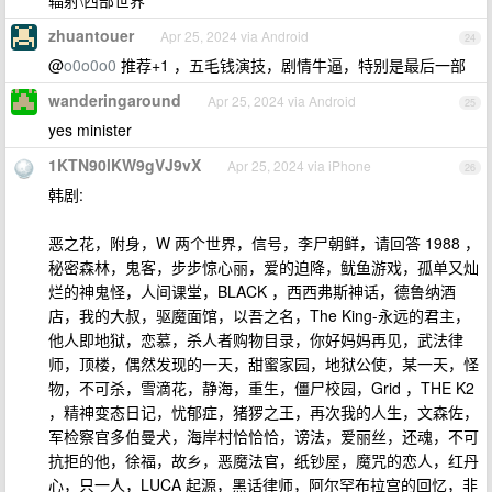
辐射\西部世界
zhuantouer
Apr 25, 2024 via Android
24
@
o0o0o0
推荐+1 ，五毛钱演技，剧情牛逼，特别是最后一部
wanderingaround
Apr 25, 2024 via Android
25
yes minister
1KTN90lKW9gVJ9vX
Apr 25, 2024 via iPhone
26
韩剧:
恶之花，附身，W 两个世界，信号，李尸朝鲜，请回答 1988 ，
秘密森林，鬼客，步步惊心丽，爱的迫降，鱿鱼游戏，孤单又灿
烂的神鬼怪，人间课堂，BLACK ，西西弗斯神话，德鲁纳酒
店，我的大叔，驱魔面馆，以吾之名，The King-永远的君主，
他人即地狱，恋慕，杀人者购物目录，你好妈妈再见，武法律
师，顶楼，偶然发现的一天，甜蜜家园，地狱公使，某一天，怪
物，不可杀，雪滴花，静海，重生，僵尸校园，Grid ，THE K2
，精神变态日记，忧郁症，猪猡之王，再次我的人生，文森佐，
军检察官多伯曼犬，海岸村恰恰恰，谤法，爱丽丝，还魂，不可
抗拒的他，徐福，故乡，恶魔法官，纸钞屋，魔咒的恋人，红丹
心，只一人，LUCA 起源，黑话律师，阿尔罕布拉宫的回忆，非