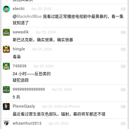
elechi
Apr 25, 2024
11
@
BlackAndBlue
我看过能正常播放电视剧中最黄暴的，看一集
就知道了
sawadik
Apr 25, 2024
12
斯巴达克斯，确实很黄，确实很暴
hingle
Apr 25, 2024
13
毒枭
745839
Apr 25, 2024
14
24 小时——反恐类的
疑犯追踪
99999999999999
Apr 25, 2024
15
5 共
PierreGasly
Apr 25, 2024 via iPhone
16
最近看过寄生兽灰色部队，辐射，幕府将军都还不错
whzarthur2513
Apr 25, 2024
17