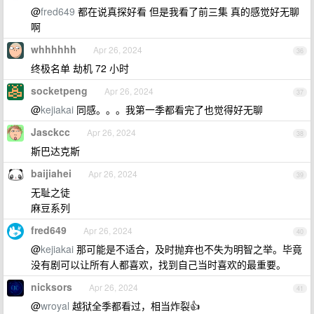
@
fred649
都在说真探好看 但是我看了前三集 真的感觉好无聊
啊
whhhhhh
Apr 26, 2024
36
终极名单 劫机 72 小时
socketpeng
Apr 26, 2024
37
@
kejiakai
同感。。。我第一季都看完了也觉得好无聊
Jasckcc
Apr 26, 2024
38
斯巴达克斯
baijiahei
Apr 26, 2024
39
无耻之徒
麻豆系列
fred649
Apr 26, 2024
40
@
kejiakai
那可能是不适合，及时抛弃也不失为明智之举。毕竟
没有剧可以让所有人都喜欢，找到自己当时喜欢的最重要。
nicksors
Apr 26, 2024
41
@
wroyal
越狱全季都看过，相当炸裂👍