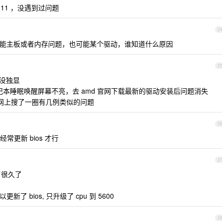
in11 ，没遇到过问题
2
能主板或者内存问题，也可能某个驱动，谁知道什么原因
2
 ，没独显
，笔记本睡眠唤醒屏幕不亮，去 amd 官网下载最新的驱动安装后问题消失
，在网上搜了一圈有几例类似的问题
2
经常更新 bios 才行
2
 用了很久了
所以更新了 bios, 只升级了 cpu 到 5600
2