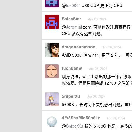
@
fox0001
#30 CUP 更正为 CPU
SpicaStar
Apr 26, 2024
@
Jeremial
zen1 可以修改注册表强行
CPU 就没有这些问题。
dragonsunmoon
Apr 26, 2024
AMD 5900HX win11, 用了 2 年, 
tuchuanw
Apr 26, 2024
现身说法，win11 刚出的那一年，原来用
就恢复。但是后面换成 12700 之后确实
SniperXu
Apr 26, 2024
5600X ，长时间不关机必出问题，重
4Et5ShxMIq58n6Lr
Apr 26, 2024
@
SniperXu
我的 5700G 也是，最多