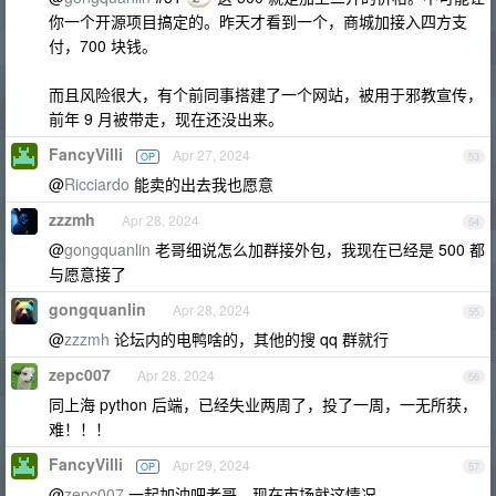
你一个开源项目搞定的。昨天才看到一个，商城加接入四方支
付，700 块钱。
而且风险很大，有个前同事搭建了一个网站，被用于邪教宣传，
前年 9 月被带走，现在还没出来。
FancyVilli
Apr 27, 2024
OP
53
@
Ricciardo
能卖的出去我也愿意
zzzmh
Apr 28, 2024
54
@
gongquanlin
老哥细说怎么加群接外包，我现在已经是 500 都
与愿意接了
gongquanlin
Apr 28, 2024
55
@
zzzmh
论坛内的电鸭啥的，其他的搜 qq 群就行
zepc007
Apr 28, 2024
56
同上海 python 后端，已经失业两周了，投了一周，一无所获，
难！！！
FancyVilli
Apr 29, 2024
OP
57
@
zepc007
一起加油吧老哥，现在市场就这情况