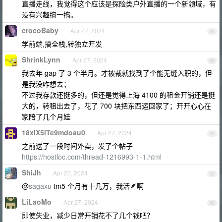
直播走线，我觉得这个应该是探险类户外直播的一个新领域，有
没有兴趣搞一搞。
crocoBaby
Apr 27, 2024
39
学前端,搞全栈,转独立开发
ShrinkLynn
Apr 27, 2024
40
我去年 gap 了 3 个半月。才被裁就找到了个能无缝入职的，但
是我没咋想去；
不过我存款还挺多的，但还是觉得上海 4100 的租金开销还是挺
大的，转租出去了，花了 700 块把东西运回家了；开开心心在
家陪了几个月娃
18xlX5iTe9mdoau0
Apr 27, 2024
41
之前送了一段时间外卖，发了个帖子
https://hostloc.com/thread-1216993-1-1.html
ShiJh
Apr 27, 2024
42
@
sagaxu
tm5 个月有十几万，我活🪶啊
LiLaoMo
Apr 27, 2024
43
即使失业，减少日常开销花不了几个钱吧？