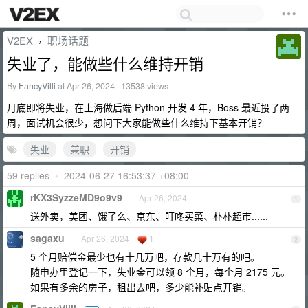
V2EX
职场话题
›
失业了，能做些什么维持开销
By
FancyVilli
at Apr 26, 2024 · 13538 views
月底即将失业，在上海做后端 Python 开发 4 年，Boss 最近投了两
周，面试机会很少，想问下大家能做些什么维持下基本开销？
失业
兼职
开销
59 replies
•
2024-06-27 16:53:37 +08:00
rKX3SyzzeMD9o9v9
Apr 26, 2024
1
送外卖，美团、饿了么、京东、叮咚买菜、朴朴超市......
sagaxu
Apr 26, 2024
1
2
5 个月赔偿金最少也有十几万吧，存款几十万有的吧。
随申办里登记一下，失业金可以领 8 个月，每个月 2175 元。
如果有多余的房子，租出去吧，多少能补贴点开销。