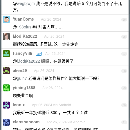
@
wegbjwjm
我不是说不够，我是说赔 5 个月可能到不了十几
万。
YuanCome
Apr 26, 2024
25
@
198plus
#4 别害人啊……
ModiKa2022
Apr 26, 2024
26
继续投递简历, 多面试, 这一步先走完
FancyVilli
Apr 26, 2024
OP
27
@
ModiKa2022
嗯嗯，在继续投了
aken29
Apr 26, 2024
28
@
guih7
老哥请问是怎样操作？能大概说一下吗？
yiming1888
Apr 26, 2024
29
领失业金啊
leonlx
Apr 26, 2024 via Android
30
我最近一年投递将近 800 ，一共 4 个面试
xiaoshancom
Apr 26, 2024 via Android
31
转行，做底层不累了体力劳动岗，等待理顺思路