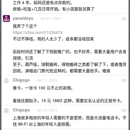
工作 4 年，起码还是有点存款的。
房租+吃饭+几百日常开销。有小孩那就另算了
yansideyu
Apr 27, 2024
44
我弄了个这个
https://v2ex.com/t/1034474
不过不挣钱，用的人太少了，成本都没收回来
前段时间还了解了下短剧推广的，也不好弄，需要大量用户去发
视频，引流
至于，葫芦娃，球鞋搬砖，得物搬砖之类都了解了下，或者撸货
回收，演唱会门票代抢这种的，都需要大量抢手。难搞
Chigogo
Apr 27, 2024
45
推卡，一张卡 100 元不止的返佣。
看我往期贴子。19 元 188G 这种，需要实名认证的正规号卡。
Chigogo
Apr 27, 2024
46
上海很多租房的年轻人需要的不是宽带，而是大流量电话卡。不
找 Wi-Fi 对上海的年轻人是刚需。