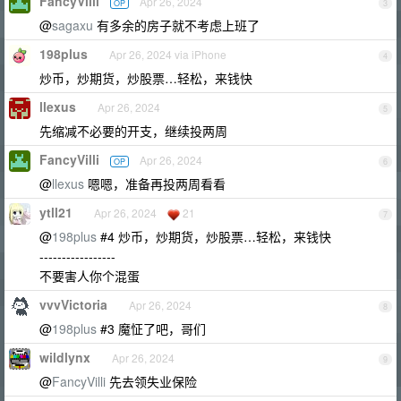
FancyVilli
Apr 26, 2024
OP
3
@
sagaxu
有多余的房子就不考虑上班了
198plus
Apr 26, 2024 via iPhone
4
炒币，炒期货，炒股票…轻松，来钱快
llexus
Apr 26, 2024
5
先缩减不必要的开支，继续投两周
FancyVilli
Apr 26, 2024
OP
6
@
llexus
嗯嗯，准备再投两周看看
ytll21
Apr 26, 2024
21
7
@
198plus
#4 炒币，炒期货，炒股票…轻松，来钱快
-----------------
不要害人你个混蛋
vvvVictoria
Apr 26, 2024
8
@
198plus
#3 魔怔了吧，哥们
wildlynx
Apr 26, 2024
9
@
FancyVilli
先去领失业保险