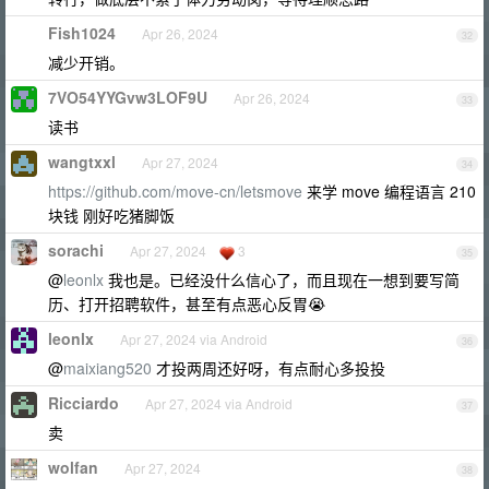
Fish1024
Apr 26, 2024
32
减少开销。
7VO54YYGvw3LOF9U
Apr 26, 2024
33
读书
wangtxxl
Apr 27, 2024
34
https://github.com/move-cn/letsmove
来学 move 编程语言 210
块钱 刚好吃猪脚饭
sorachi
Apr 27, 2024
3
35
@
leonlx
我也是。已经没什么信心了，而且现在一想到要写简
历、打开招聘软件，甚至有点恶心反胃😭
leonlx
Apr 27, 2024 via Android
36
@
maixiang520
才投两周还好呀，有点耐心多投投
Ricciardo
Apr 27, 2024 via Android
37
卖
wolfan
Apr 27, 2024
38