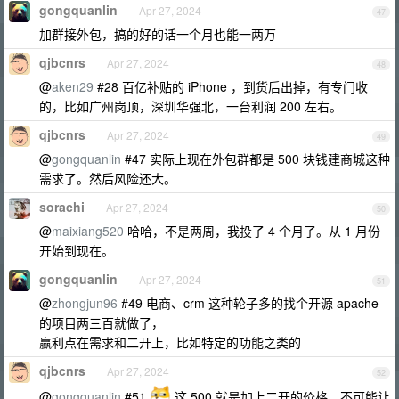
gongquanlin
Apr 27, 2024
47
加群接外包，搞的好的话一个月也能一两万
qjbcnrs
Apr 27, 2024
48
@
aken29
#28 百亿补贴的 iPhone ，到货后出掉，有专门收
的，比如广州岗顶，深圳华强北，一台利润 200 左右。
qjbcnrs
Apr 27, 2024
49
@
gongquanlin
#47 实际上现在外包群都是 500 块钱建商城这种
需求了。然后风险还大。
sorachi
Apr 27, 2024
50
@
maixiang520
哈哈，不是两周，我投了 4 个月了。从 1 月份
开始到现在。
gongquanlin
Apr 27, 2024
51
@
zhongjun96
#49 电商、crm 这种轮子多的找个开源 apache
的项目两三百就做了，
赢利点在需求和二开上，比如特定的功能之类的
qjbcnrs
Apr 27, 2024
52
@
gongquanlin
#51
这 500 就是加上二开的价格。不可能让