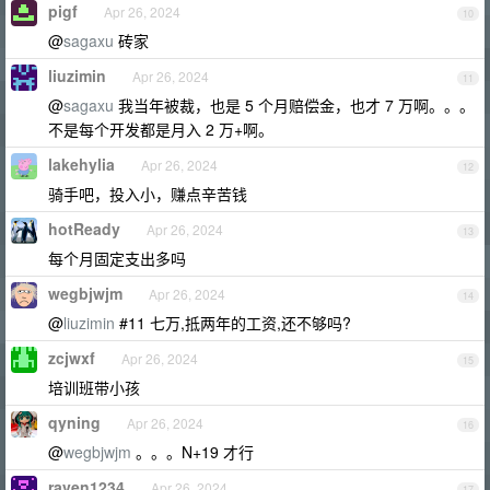
pigf
Apr 26, 2024
10
@
sagaxu
砖家
liuzimin
Apr 26, 2024
11
@
sagaxu
我当年被裁，也是 5 个月赔偿金，也才 7 万啊。。。
不是每个开发都是月入 2 万+啊。
lakehylia
Apr 26, 2024
12
骑手吧，投入小，赚点辛苦钱
hotReady
Apr 26, 2024
13
每个月固定支出多吗
wegbjwjm
Apr 26, 2024
14
@
liuzimin
#11 七万,抵两年的工资,还不够吗?
zcjwxf
Apr 26, 2024
15
培训班带小孩
qyning
Apr 26, 2024
16
@
wegbjwjm
。。。N+19 才行
raven1234
Apr 26, 2024
17