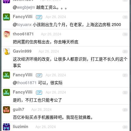
@
wegbjwjm
越南工资么。。。
FancyVilli
Apr 26, 2024
OP
18
@
toyuanx
小孩刚出生几个月，在老家，上海这边房租 2500
thoo61871
Apr 26, 2024
19
把闲置的住房租出去，你去睡天桥底
Gavin999
Apr 26, 2024
20
这次经济环境的改变，让很多人都意识到，打工是不长久的这个
事实
FancyVilli
Apr 26, 2024
OP
21
@
thoo61871
可以，很实际
FancyVilli
Apr 26, 2024
OP
22
是的，不打工也只能考公了
guih7
Apr 26, 2024
23
百亿补贴买点手机搬搬砖吧。我现在就搞着。
liuzimin
Apr 26, 2024
24