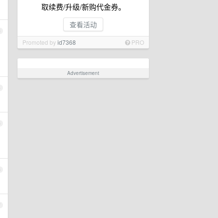
取续费/升级/新购代金券。
查看活动
3
Promoted by
id7368
PRO
Advertisement
4
5
6
7