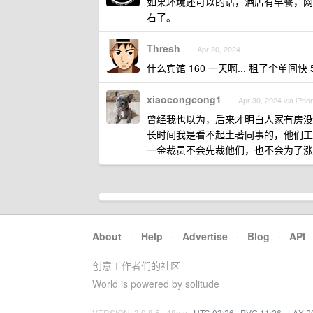
如果环境还可以的话，酒店有早餐，网费
右了。
Thresh
Apr 30, 2024
什么宾馆 160 一天啊... 租了个单间快 5
xiaocongcong1
Apr 30, 2024 via iPho
曾经我也以为，后来才明白人家有房没贷的
长时间我是看不起土著同事的，他们工
一金裁员不会先裁他们，也不会为了涨
About
·
Help
·
Advertise
·
Blog
·
API
创意工作者们的社区
World is powered by solitude
VERSION: 3.9.8.5 · 48ms ·
UTC 03:26
·
PVG 11:26
·
LAX 2