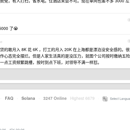
免，有人打扫，省水电。住酒店未尝不可。现在单间也差不多 3000 左
000 了😭
ne
敢月入 8K 花 6K ，打工的月入 20K 在上海都是漂泊没安全感的。很
作心态完全摆烂。但是人家生活真的是没压力，就图个公司按时缴纳五险
一点工资频繁跳槽，按时到点下班，对领导不满一样怼。
·
FAQ
·
Solana
·
3247 Online
Highest 6679
·
Select Langua
0:26
·
JFK 23:26