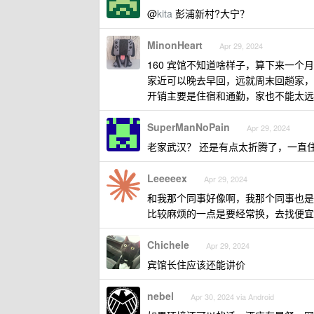
@
kita
彭浦新村?大宁？
MinonHeart
Apr 29, 2024
160 宾馆不知道啥样子，算下来一个
家近可以晚去早回，远就周末回趟家，
开销主要是住宿和通勤，家也不能太远
SuperManNoPain
Apr 29, 2024
老家武汉？ 还是有点太折腾了，一直
Leeeeex
Apr 29, 2024
和我那个同事好像啊，我那个同事也是
比较麻烦的一点是要经常换，去找便宜
Chichele
Apr 29, 2024
宾馆长住应该还能讲价
nebel
Apr 30, 2024 via Android