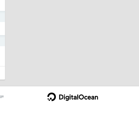
8
8
ge