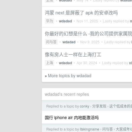
wdadad
wdada
鸿蒙 next 是屏蔽了 apk 的安卓改吗
华为
•
wdadad
•
Nov 11, 2025
• Lastly replied by
你最好的幻想是什么 -我的公司提供家属
问与答
•
wdadad
•
Nov 9, 2025
• Lastly replied by
像有房人士一样在上海打工
上海
•
wdadad
•
Apr 30, 2024
• Lastly replied by
x
More topics by wdadad
»
wdadad's recent replies
Replied to a topic by
conky
分享发现
这个低成本的
›
›
国行 iphone air 内地能激活吗
Replied to a topic by
itskingname
问与答
大家成年
›
›