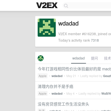
wdadad
V2EX member #616238, joined on
Today's activity rank
7318
wdadad
提问
技术
今年打游戏相同性价比体验最好的是 macbook
Apple
•
wdadad
•
May 21
• Lastly replied by
Gouz
清理内存并不是手癌
Apple
•
wdadad
•
May 4
• Lastly replied by
WuSiY
没有房贷感觉工作生活没奔头
生活
•
•
May 14
• Lastly replied by