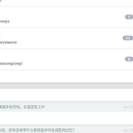
d
1
mooyo
院
11
levelworm
9
iaocongcong1
美国手机号码，价值还在上升
Jul 3
以后，还有没有学什么新技能并内化成肌肉记忆？
Jul 2