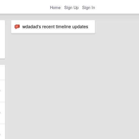
Home
Sign Up
Sign In
wdadad's recent timeline updates