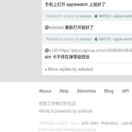
手机上打开 applewatch 上就好了
Replied to a topic by
enzocc
 WATCH
apple 
›
›
@
wdadad
重新打开就好了
Replied to a topic by
enzocc
 WATCH
apple 
›
›
@
u123
https://picui.ogmua.cn/s1/2026/03/2
sim 卡不停在弹零级短信
More replies by wdadad
»
About
·
Help
·
Advertise
·
Blog
·
API
创意工作者们的社区
World is powered by solitude
VERSION: 3.9.8.5 · 16ms ·
UTC 16:41
·
PVG 00:41
·
LAX 0
♥ Do have faith in what you're doing.