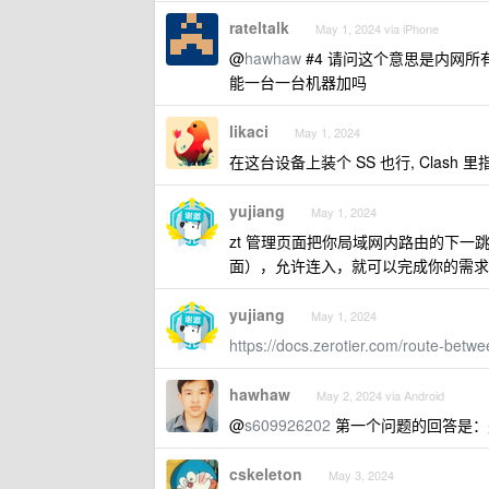
rateltalk
May 1, 2024 via iPhone
@
hawhaw
#4 请问这个意思是内网所有机
能一台一台机器加吗
likaci
May 1, 2024
在这台设备上装个 SS 也行, Clash 里指定 
yujiang
May 1, 2024
zt 管理页面把你局域网内路由的下一跳配
面），允许连入，就可以完成你的需求
yujiang
May 1, 2024
https://docs.zerotier.com/route-betwe
hawhaw
May 2, 2024 via Android
@
s609926202
第一个问题的回答是：
cskeleton
May 3, 2024