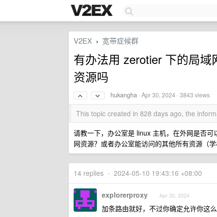
V2EX
宽带症候群
›
有办法用 zerotier 下
资源吗
hukangha
·
Apr 30, 2024
· 3843 views
This topic created in 828 days ago, the info
请教一下，办公室是 linux 主机，在外网是否可以
网资源？或者办公室能访问的其他所有资源（学校
14 replies
•
2024-05-10 19:43:16 +08:00
explorerproxy
Apr 30, 2024
加条路由就好，不过你确定允许你这么