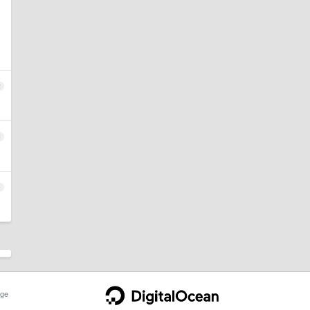
2
3
4
ge