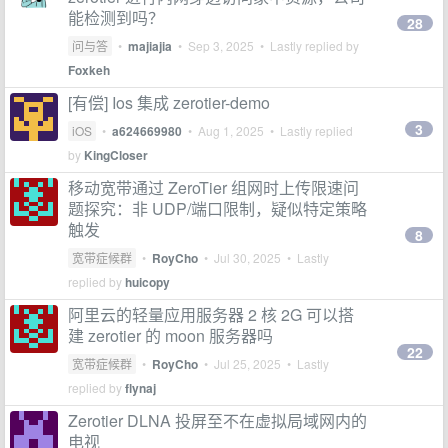
能检测到吗？
28
问与答
•
majiajia
•
Sep 3, 2025
• Lastly replied by
Foxkeh
[有偿] Ios 集成 zerotier-demo
3
iOS
•
a624669980
•
Aug 1, 2025
• Lastly replied
by
KingCloser
移动宽带通过 ZeroTier 组网时上传限速问
题探究：非 UDP/端口限制，疑似特定策略
触发
8
宽带症候群
•
RoyCho
•
Jul 30, 2025
• Lastly
replied by
huicopy
阿里云的轻量应用服务器 2 核 2G 可以搭
建 zerotier 的 moon 服务器吗
22
宽带症候群
•
RoyCho
•
Jul 25, 2025
• Lastly
replied by
flynaj
Zerotier DLNA 投屏至不在虚拟局域网内的
电视