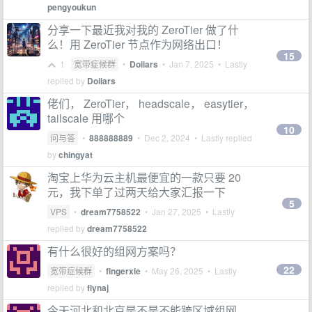
pengyoukun
分享一下最近我对我的 ZeroTier 做了什
么！用 ZeroTier 节点作为网络出口！
15
1
宽带症候群
•
Doiiars
•
Jan 7, 2025
• Lastly
replied by
Doiiars
佬们， ZeroTier， headscale， easytier，
tailscale 用哪个
10
问与答
•
888888889
•
Dec 2, 2024
• Lastly replied
by
chingyat
淘宝上华为云主机最便宜的一款只要 20
元，我下单了过两天给大家汇报一下
5
VPS
•
dream7758522
•
Jan 27, 2025
• Lastly
replied by
dream7758522
有什么很好的组网方案吗？
22
宽带症候群
•
fingerxie
•
May 26, 2025
• Lastly
replied by
flynaj
今天河北和北京是不是不能跨区域组网