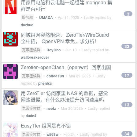
用家用电脑和云电脑一起组建 mongodb 集
群是否可行
3
服务器
•
UMAXA
•
Apr 11, 2025
• Lastly replied by
duzhuo
同城组网突然限速， ZeroTier/WireGuard
全中招， OpenVPN 幸免，求分析！
33
宽带症候群
•
RoyCho
•
Jun 10
• Lastly replied by
wallbreakerover
Zerotier+openClash（openwrt）回家出国
17
宽带症候群
•
coffeesun
•
Mar 29, 2025
• Lastly
replied by
phenixc
用 ZeroTier 访问家里 NAS 的数据，感觉
网速很慢，有什么办法提升访问速度吗
13
宽带症候群
•
neetz
•
Mar 30, 2025
• Lastly replied
by
dude4
EasyTier 组网是真不错
34
宽带症候群
•
w568w
•
Feb 24
• Lastly replied by