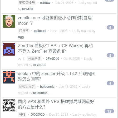
宽带症候群
•
w568w
•
Feb 21, 2025
• Lastly replied
by
bxb100
zerotier-one 可能偷偷做小动作限制自建
moon 了
6
问与答
•
geligaoli
•
Nov 1, 2025
• Lastly replied by
ffgg
ZeroTier 看板(ZT API + CF Worker),再也
不登入 ZeroTier 查设备 IP
5
1
分享创造
•
0Fx0D00
•
Oct 9, 2025
• Lastly
replied by
0Fx0D00
debian 中的 zerotier 升级 1.14.2 后联网困
难怎么回事？
4
宽带症候群
•
balduncle
•
Jan 11, 2025
• Lastly
replied by
balduncle
国内 VPS 和国外 VPS 搭虚拟局域网最好
的方式是什么？
12
VPS
•
DOGOOD
•
Dec 30, 2024
• Lastly replied by