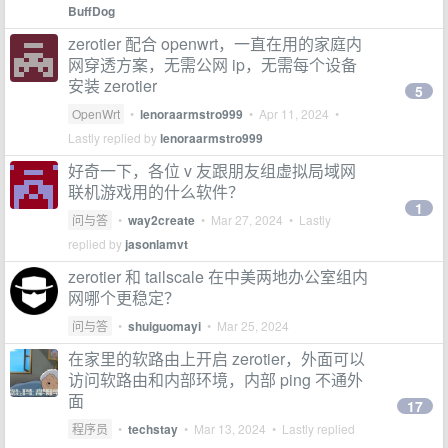
BuffDog
zerotier 配合 openwrt，一直在用的家庭内
网穿透方案，无需公网 ip，无需每个设备
安装 zerotier
5
OpenWrt
•
lenoraarmstro999
•
Apr 11, 2024
•
Lastly replied by
lenoraarmstro999
好奇一下，各位 v 友跟朋友组虚拟局域网
联机游戏用的什么软件？
1
问与答
•
way2create
•
Mar 27, 2024
• Lastly
replied by
jasonlamvt
zerotier 和 tailscale 在中美两地办公室组内
网哪个更稳定？
问与答
•
shuiguomayi
•
Mar 25, 2024
在家里的软路由上开启 zerotier，外面可以
访问软路由和内部环境，内部 ping 不通外
面
17
程序员
•
techstay
•
Mar 13, 2024
• Lastly replied