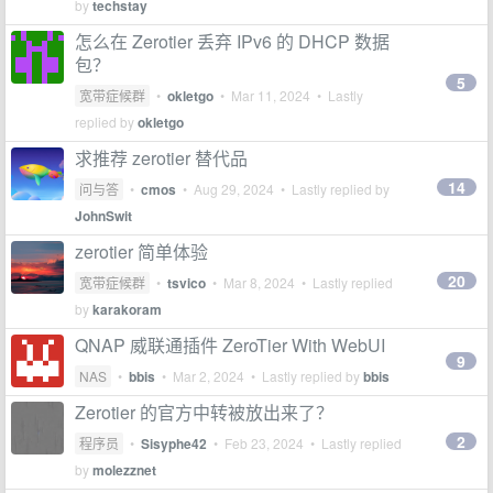
by
techstay
怎么在 Zerotier 丢弃 IPv6 的 DHCP 数据
包？
5
宽带症候群
•
okletgo
•
Mar 11, 2024
• Lastly
replied by
okletgo
求推荐 zerotier 替代品
14
问与答
•
cmos
•
Aug 29, 2024
• Lastly replied by
JohnSwit
zerotier 简单体验
20
宽带症候群
•
tsvico
•
Mar 8, 2024
• Lastly replied
by
karakoram
QNAP 威联通插件 ZeroTier With WebUI
9
NAS
•
bbis
•
Mar 2, 2024
• Lastly replied by
bbis
Zerotier 的官方中转被放出来了？
2
程序员
•
Sisyphe42
•
Feb 23, 2024
• Lastly replied
by
molezznet