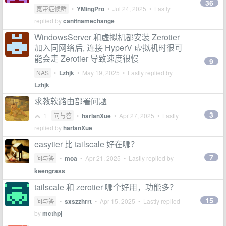
36
宽带症候群
•
YMingPro
•
Jul 24, 2025
• Lastly
replied by
canitnamechange
WindowsServer 和虚拟机都安装 Zerotier
加入同网络后, 连接 HyperV 虚拟机时很可
能会走 Zerotier 导致速度很慢
9
NAS
•
Lzhjk
•
May 19, 2025
• Lastly replied by
Lzhjk
求教软路由部署问题
3
1
问与答
•
harlanXue
•
Apr 27, 2025
• Lastly
replied by
harlanXue
easytier 比 tailscale 好在哪？
7
问与答
•
moa
•
Apr 21, 2025
• Lastly replied by
keengrass
tailscale 和 zerotier 哪个好用，功能多？
15
问与答
•
sxszzhrrt
•
Apr 15, 2025
• Lastly replied
by
mcthpj