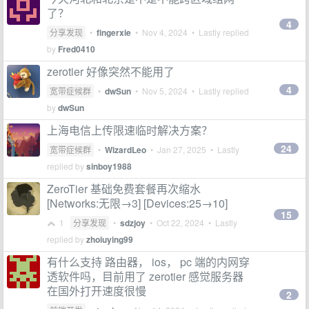
了？
4
分享发现
•
fingerxie
•
Nov 4, 2024
• Lastly replied
by
Fred0410
zerotier 好像突然不能用了
4
宽带症候群
•
dwSun
•
Nov 5, 2024
• Lastly replied
by
dwSun
上海电信上传限速临时解决方案？
24
宽带症候群
•
WizardLeo
•
Jan 27, 2025
• Lastly
replied by
sinboy1988
ZeroTier 基础免费套餐再次缩水
[Networks:无限→3] [Devices:25→10]
15
1
分享发现
•
sdzjoy
•
Oct 22, 2024
• Lastly
replied by
zhoiuying99
有什么支持 路由器， ios， pc 端的内网穿
透软件吗，目前用了 zerotier 感觉服务器
在国外打开速度很慢
2