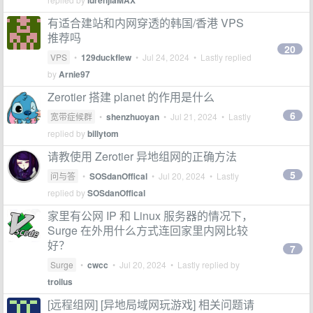
lurenjiaMAX
有适合建站和内网穿透的韩国/香港 VPS
推荐吗
20
VPS
•
129duckflew
•
Jul 24, 2024
• Lastly replied
by
Arnie97
Zerotier 搭建 planet 的作用是什么
6
宽带症候群
•
shenzhuoyan
•
Jul 21, 2024
• Lastly
replied by
billytom
请教使用 Zerotier 异地组网的正确方法
5
问与答
•
SOSdanOffical
•
Jul 20, 2024
• Lastly
replied by
SOSdanOffical
家里有公网 IP 和 Linux 服务器的情况下，
Surge 在外用什么方式连回家里内网比较
好？
7
Surge
•
cwcc
•
Jul 20, 2024
• Lastly replied by
troilus
[远程组网] [异地局域网玩游戏] 相关问题请