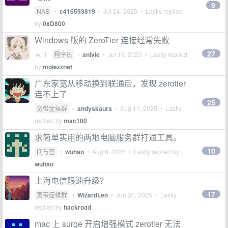
9
NAS
•
c416593819
•
Jul 24, 2025
• Lastly replied
by
0xD800
Windows 版的 ZeroTier 连接经常失败
27
1
程序员
•
anivie
•
Jul 16, 2025
• Lastly replied
by
molezznet
广东家宽从移动换到联通后，发现 zerotier
连不上了
25
宽带症候群
•
andyskaura
•
Aug 11, 2025
• Lastly
replied by
mac100
求简单实用的两地电脑服务群打通工具。
10
问与答
•
wuhao
•
Aug 6, 2025
• Lastly replied by
wuhao
上海电信限速升级？
17
宽带症候群
•
WizardLeo
•
Jun 30, 2025
• Lastly
replied by
hackroad
mac 上 surge 开启增强模式 zerotier 无法