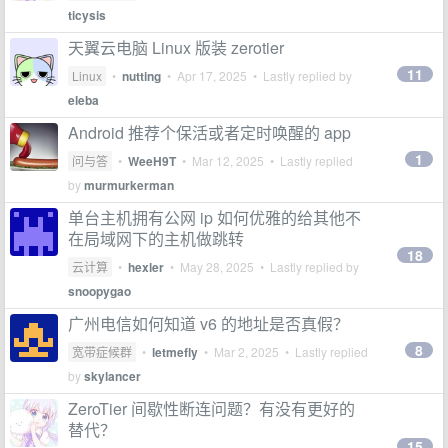
ticysis
天翼云电脑 Linux 版装 zerotier
11
Linux
•
nutting
•
Apr 17, 2025
• Lastly replied by
eleba
Android 推荐个保活或者定时唤醒的 app
1
问与答
•
WeeH9T
•
Mar 12, 2025
• Lastly replied
by
murmurkerman
单台主机拥有公网 ip 如何优雅的给其他不
在局域网下的主机做跳转
18
云计算
•
hexler
•
May 28, 2025
• Lastly replied by
snoopygao
广州电信如何知道 v6 的地址是否真假？
8
宽带症候群
•
letmefly
•
Mar 2, 2025
• Lastly replied
by
skylancer
ZeroTier 间歇性断连问题？有没有更好的
替代？
15