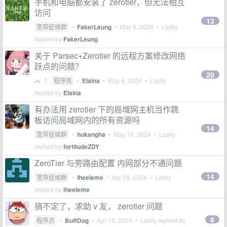
手机和电脑都安装了 zerotier，但无法相互
访问
13
宽带症候群
•
FakerLeung
•
May 9, 2024
• Lastly
replied by
FakerLeung
关于 Parsec+Zerotier 的远程方案修改网络
跃点的问题？
20
1
程序员
•
Elaina
•
May 4, 2024
• Lastly
replied by
Elaina
有办法用 zerotier 下的局域网主机当作跳
板访问局域网内的所有资源吗
14
宽带症候群
•
hukangha
•
May 10, 2024
• Lastly
replied by
fortitudeZDY
ZeroTier 与旁路由配置 内网部分不通问题
14
宽带症候群
•
iheeleme
•
Apr 28, 2024
• Lastly
replied by
iheeleme
搞不定了，求助 v 友， zerotier 问题
6
程序员
•
BuffDog
•
Apr 19, 2024
• Lastly replied by