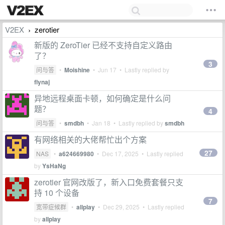
V2EX
zerotier
›
新版的 ZeroTier 已经不支持自定义路由
了？
3
问与答
•
Moishine
•
Jun 17
• Lastly replied by
flynaj
异地远程桌面卡顿，如何确定是什么问
题？
4
问与答
•
smdbh
•
Jan 18
• Lastly replied by
smdbh
有网络相关的大佬帮忙出个方案
27
NAS
•
a624669980
•
Dec 17, 2025
• Lastly replied
by
YsHaNg
zerotier 官网改版了，新入口免费套餐只支
持 10 个设备
7
宽带症候群
•
allplay
•
Dec 29, 2025
• Lastly replied
by
allplay