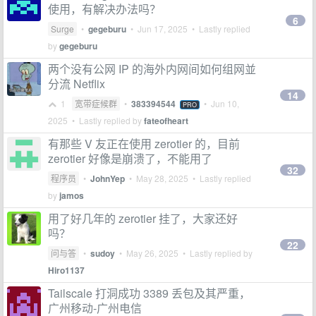
使用，有解决办法吗？
6
Surge
•
gegeburu
•
Jun 17, 2025
• Lastly replied
by
gegeburu
两个没有公网 IP 的海外内网间如何组网並
分流 Netflix
14
1
宽带症候群
•
383394544
•
Jun 10,
PRO
2025
• Lastly replied by
fateofheart
有那些 V 友正在使用 zerotier 的，目前
zerotier 好像是崩溃了，不能用了
32
程序员
•
JohnYep
•
May 28, 2025
• Lastly replied
by
jamos
用了好几年的 zerotier 挂了，大家还好
吗？
22
问与答
•
sudoy
•
May 26, 2025
• Lastly replied by
Hiro1137
Tailscale 打洞成功 3389 丢包及其严重，
广州移动-广州电信