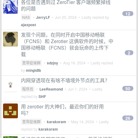
各位是否遇到过 ZeroTier 客户端频繁掉线
的问题
12
NAS
•
JerryLF
•
Jun 20, 2024
• Lastly replied by
ajaxpost
发现个问题，在同时开启中国移动畅联
（FCNS）和 Zerotier 这俩软件的时候，中
国移动畅联（FCNS）就会玩命的上传下
2
载
宽带症候群
•
sdzjoy
•
Aug 16, 2024
• Lastly replied
by
mingtdlb
内网穿透现在有啥不墙境外节点的工具？
50
程序员
•
LeeReamond
•
Jun 1, 2024
• Lastly
replied by
SHF
用 zerotier 的大神们，最近你们的好用
吗？
26
宽带症候群
•
karakoram
•
May 14, 2024
• Lastly
replied by
karakoram