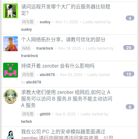
请问远程开发哪个大厂的云服务器比较稳
定？
4
问与答
•
sudoy
•
Nov 11, 2025
• Lastly replied by
sudoy
个人网络拓扑分享，请教可优化的部分
25
NAS
•
frankfnck
•
Nov 18, 2025
• Lastly replied by
frankfnck
持续开着 zerotier 会有什么影响吗
10
问与答
•
abc8678
•
Nov 23, 2025
• Lastly replied
by
abc8678
求教大佬们使用 zerotier 组网后,如何让 A
服务可以访问 B 服务,B 服务不能主动访问
A 服务
6
问与答
•
git00ll
•
Sep 8, 2025
• Lastly replied by
hefish
我在公司 PC 上的安卓模拟器里面通过
zerotier 进行内网穿透访问家中资源，公司