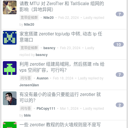
请教 MTU 对 ZeroTier 和 TailScale 组网的
影响（异地异网）
7
宽带症候群
•
Nile20
•
Feb 22, 2024
• Lastly replied
by
Nile20
家宽搭建 zerotier tcp/udp 中转, 动态 ip 任
意端口
10
宽带症候群
•
basncy
•
Feb 23, 2024
• Lastly
replied by
basncy
利用 zerotier 组建局域网，然后搭建 nfs 给
vps 空间扩容，可行吗？
7
问与答
•
Auston
•
Feb 18, 2024
• Lastly replied by
JensenQian
有没有最小的设备只要能运行 zerotier 就
可以的？
2
问与答
•
PbCopy111
•
Mar 1, 2024
• Lastly replied
by
bbis
一些 zerotier 教程的防火墙规则是不是写