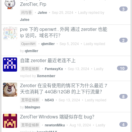
ZeroTier, Frp
3
问与答
•
Jafee
•
Sep 25, 2024
• Lastly replied by
Jafee
pve 下的 openwrt . 外网 通过 zerotier 也能
ip 访问，域名不行？
2
OpenWrt
•
qbmiller
•
Sep 5, 2024
• Lastly replied
by
qbmiller
自建 zerotier 最近老连不上
10
宽带症候群
•
FantasyKx
•
Sep 13, 2024
• Lastly
replied by
Xemember
Zerotier 在没有使用的情况下为什么最近 7
天也消耗了 44GB/12GB 的上下行流量？
8
宽带症候群
•
hi543
•
Sep 13, 2024
• Lastly replied
by
bbsingao
ZeroTier Windows 端疑似存在 bug？
4
宽带症候群
•
newtonMiku
•
Aug 10, 2024
• Lastly
replied by