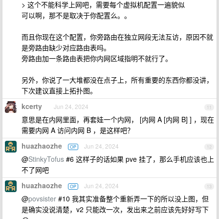
> 这个不能科学上网吧，需要每个虚拟机配置一遍貌似
可以啊，那不是取决于你配置么。。
而且你现在这个配置，你旁路由在独立网段无法互访，原因不就
是旁路由缺少对应路由表吗。
旁路由加一条路由表把你内网区域指明不就行了。
另外，你说了一大堆都没在点子上，所有重要的东西你都没讲，
下次建议直接上拓扑图。
kcerty
Jun 24, 2024
11
意思是在内网里面，再套娃一个内网， [内网 A [内网 B] ] ，现在
需要内网 A 访问内网 B ，是这样吧？
huazhaozhe
Jun 24, 2024
OP
12
@
StinkyTofus
#6 这样子的话如果 pve 挂了，那么手机应该也上
不了网吧
huazhaozhe
Jun 24, 2024
OP
13
@
povsister
#10 我其实准备整个重新弄一下的所以没上图，但
是确实没说清楚，v2 只能改一次，发出来之前应该先好好写下