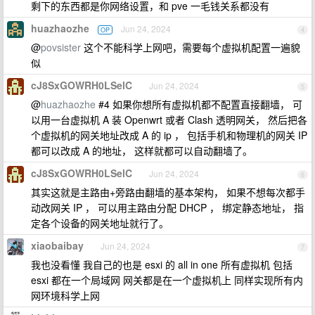
剩下的东西都是你网络设置，和 pve 一毛钱关系都没有
huazhaozhe
Jun 24, 2024
OP
4
@
povsister
这个不能科学上网吧，需要每个虚拟机配置一遍貌
似
cJ8SxGOWRH0LSelC
Jun 24, 2024
5
@
huazhaozhe
#4 如果你想所有虚拟机都不配置直接翻墙， 可
以用一台虚拟机 A 装 Openwrt 或者 Clash 透明网关， 然后把各
个虚拟机的网关地址改成 A 的 ip ， 包括手机和物理机的网关 IP
都可以改成 A 的地址， 这样就都可以自动翻墙了。
cJ8SxGOWRH0LSelC
Jun 24, 2024
6
其实这就是主路由+旁路由翻墙的基本架构， 如果不想每次都手
动改网关 IP ， 可以用主路由分配 DHCP ， 绑定静态地址， 指
定各个设备的网关地址就行了。
xiaobaibay
Jun 24, 2024
7
我也没看懂 我自己的也是 esxi 的 all in one 所有虚拟机 包括
esxi 都在一个局域网 网关都是在一个虚拟机上 同样实现所有内
网环境科学上网