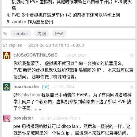
接访问到 PVE 虚拟机，其他时候准备在路由器中开启 IPv6 防火
墙
PVE 多个虚拟机在满足前边 1-3 的前提下还可以科学上网
zerotier 作为应急备用
zerotier
内网
IPv6
21 replies
•
2024-06-26 19:18:13 +08:00
cJ8SxGOWRH0LSelC
Jun 24, 2024
1
你给我整蒙了， 虚拟机不就可以当做一台独立的机器用么，
PVE 新建的虚拟机默认就能获取到局域网的 IP ， 本来就可以直
接访问， 除非你做了特殊的设置。
huazhaozhe
Jun 24, 2024
OP
2
@
StinkyTofus
我是自己手动装的 PVE8 ，为了有内网域名和科
学上网弄了个软路由，虚拟机都接到软路由下边了所以 PVE 搞
了个子网。。。
povsister
Jun 24, 2024 via iPhone
3
pve 用桥接网络默认可以 dhcp lan ，然后和一楼说的一样，这
就是你局域网里的一个独立 ip ，局域网本来就可以直接访问，