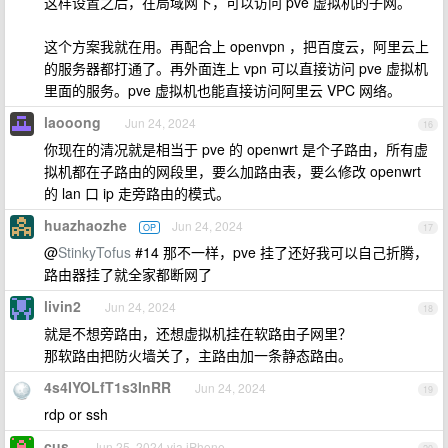
这样设置之后，在局域网下，可以访问 pve 虚拟机的子网。
这个方案我就在用。再配合上 openvpn ，把百度云，阿里云上
的服务器都打通了。再外面连上 vpn 可以直接访问 pve 虚拟机
里面的服务。pve 虚拟机也能直接访问阿里云 VPC 网络。
laooong
Jun 24, 2024
16
你现在的清况就是相当于 pve 的 openwrt 是个子路由，所有虚
拟机都在子路由的网段里，要么加路由表，要么修改 openwrt
的 lan 口 ip 走旁路由的模式。
huazhaozhe
Jun 24, 2024
OP
17
@
StinkyTofus
#14 那不一样，pve 挂了还好我可以自己折腾，
路由器挂了就全家都断网了
livin2
Jun 24, 2024
18
就是不想旁路由，还想虚拟机挂在软路由子网里？
那软路由把防火墙关了，主路由加一条静态路由。
4s4IYOLfT1s3InRR
Jun 24, 2024
19
rdp or ssh
cus
Jun 25, 2024 via iPhone