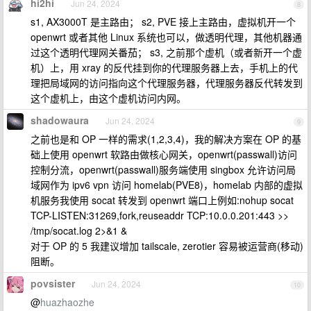
hi2hi
Jun 24, 2024
8
s1, AX3000T 是主路由； s2, PVE 接上主路由，虚拟机开一个
openwrt 或者其他 Linux 系统也可以，做透明代理，其他机器通
过这个透明代理网关番茄； s3, 之前那个虚机（或者新开一个虚
机）上，用 xray 的反代挂到你的代理服务器上去，手机上的代
理把局域网的访问指向这个代理服务器，代理服务器反代转发到
这个虚机上，由这个虚机访问内网。
shadowaura
Jun 24, 2024
9
之前也是和 OP 一样的需求(1,2,3,4)，我的解决方案在 OP 的基
础上使用 openwrt 软路由做核心网关，openwrt(passwall)访问
控制分流，openwrt(passwall)服务端使用 singbox 允许访问局
域网作为 ipv6 vpn 访问 homelab(PVE8)，homelab 内部的虚拟
机服务我使用 socat 转发到 openwrt 端口上例如:nohup socat
TCP-LISTEN:31269,fork,reuseaddr TCP:10.0.0.201:443 >>
/tmp/socat.log 2>&1 &
对于 OP 的 5 我建议增加 tailscale, zerotier 容易被运营商(移动)
阻断。
povsister
Jun 24, 2024
10
@
huazhaozhe